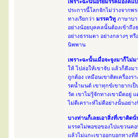
เพราะฉะนั้นอริยมรรคมีองค์
ประการนี้โลกจักไม่ว่างจากพระอ
ทางเรียกว่า
มรรควิทู
ภาษาบาล
อย่างน้อยบุคคลนั้นต้องเข้าถึ
อย่างธรรมดา อย่างกลางๆ หรื
นิพพาน
เพราะฉะนั้นเมื่อจะจูงมาก็ไม่ม
ให้ ไปล่อให้เขาจับ แล้วก็ดึงม
ถูกต้อง เหมือนเขาติดเครื่อง
รดน้ำมนต์ เขาทุกข์เขายากเป็น
วัด เขาไม่รู้จักทางเขามืดอย
ไม่ดีเคราะห์ไม่ดีอย่างนั้นอย่
บางท่านก็เลยเอาสิ่งที่เขาติดน
มรรคไม่พอขอของไปแขวนคอบ้าง ท่
แล้วไม่แกะเขาออกบอกทางที่ดีท