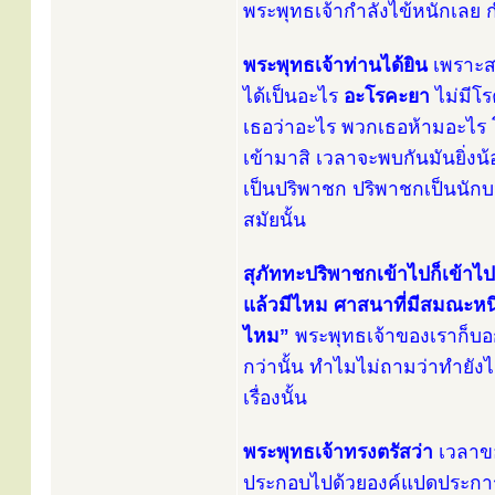
พระพุทธเจ้ากำลังไข้หนักเลย ก
พระพุทธเจ้าท่านได้ยิน
เพราะสต
ได้เป็นอะไร
อะโรคะยา
ไม่มีโร
เธอว่าอะไร พวกเธอห้ามอะไร โ
เข้ามาสิ เวลาจะพบกันมันยิ่ง
เป็นปริพาชก ปริพาชกเป็นนักบ
สมัยนั้น
สุภัททะปริพาชกเข้าไปก็เข้า
แล้วมีไหม ศาสนาที่มีสมณะหนึ่ง
ไหม”
พระพุทธเจ้าของเราก็บอก
กว่านั้น ทำไมไม่ถามว่าทำยัง
เรื่องนั้น
พระพุทธเจ้าทรงตรัสว่า
เวลาขอ
ประกอบไปด้วยองค์แปดประการนี