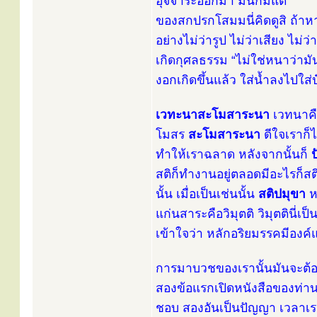
อุจจาระออกมา มันก็มีแต่
ของสกปรกโสมมนี่คิดดูสิ ถ้า
อย่างไม่ว่ารูป ไม่ว่าเสียง ไม่ว
เกิดกุศลธรรม “ไม่ใช่หนาว่ามัน
งอกเกิดขึ้นแล้ว ใส่น้ำลงไปใส่ปุ
เวทะนาสะโมสาระนา
เวทนาคือ
โมสร
สะโมสาระนา
ดีใจเราก็ไ
ทำให้เราฉลาด หลังจากนั้นก็
สติก็ทำงานอยู่ตลอดมีอะไรก็ส
นั้น เมื่อเป็นเช่นนั้น
สติปมุขา
หล
แก่นสาระคือวิมุตติ วิมุตตินี่
เข้าใจว่า หลักอริยมรรคมีองค์แ
การมาบวชของเรานั้นมันจะต้อ
สองข้อแรกเปิดหนังสือของท่าน
ชอบ สองอันเป็นปัญญา เวลาเร