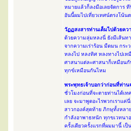
หมายแล้วก็ลงมือเลยจัดการ ทีนี
อันนี้ผมไปเที่ยวเทศน์ตรงโน้นต
วัฏฏสงสารท่านเต็มไปด้วยควา
ด้วยความลุ่มหลงนี่ ยังมีเส้น
จากความเร่าร้อน มืดมน กระวนก
หลงไป หลงทิศ หลงทางไปเหมือน
ศาสนาแต่ละศาสนาก็เหมือนกัน
ทุกข์เหมือนกันไหม
พระพุทธเจ้าบอกว่าก่อนที่ท่า
ชั่วโมงก่อนที่จะตายท่านได้เท
เลย จะมาพูดอะไรพวกเราแค่นี
สาวกองค์สุดท้าย ภิกษุทั้งหลา
กำลังอาพาธหนัก ทุกขเวทนาอยู
ครั้งเดียวครั้งแรกที่ผมมานี้ เ