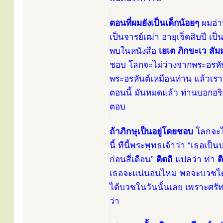
ตอนที่ผมยังเป็นเด็กน้อยๆ
ผมอ่าน
เป็นจารย์เฒ่า อายุเจ็ดสิบปี เป
พบในหนังสือ
เยเต ภิกขะเว สัม
ชอบ โลกจะไม่ว่างจากพระอรหัน
พระอรหันต์เหมือนท่าน แล้วเร
ตอนนี้ มันหมดแล้ว ท่านบอกอริ
ตอบ
ถ้าภิกษุเป็นอยู่โดยชอบ
โลกจะไ
นี้ ทีนี้พระพุทธเจ้าว่า “เธอเ
ก่อนสี่เดือน”
ติตถิ
แปลว่า ท่า
ต
เธอจะแน่นอนไหม พอจะบวชได้ไห
ได้บวชในวันนั้นเลย เพราะศรัท
ว่า