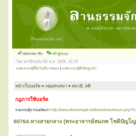
สมัครสมาชิก
เข้าสู่ระบบ
วันเวลาปัจจุบัน 09 ส.ค. 2026, 15:32
แสดงกระทู้ที่ยังไม่มีการตอบ
|
แสดงกระทู้ที่เปิดดูแล้ว
หน้าเว็บบอร์ด
»
กลุ่มสนทนา
»
สมาธิ, สติ
กฎการใช้บอร์ด
รวมกระทู้จากบอร์ดเก่า
http://www.dhammajak.net/board/viewforum.php?f=
60764.ทางสายกลาง (พระอาจารย์สมภพ โชติปัญโญ