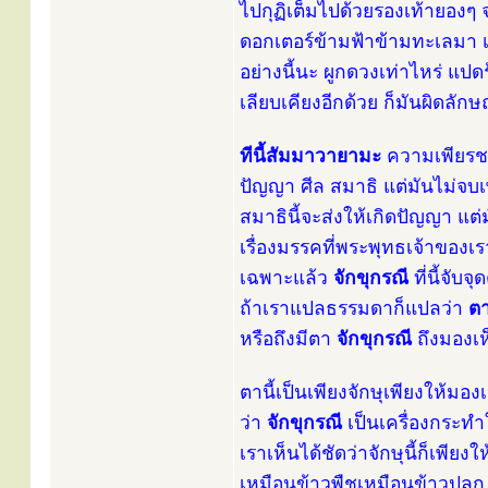
ไปกุฏิเต็มไปด้วยรองเท้ายองๆ 
ดอกเตอร์ข้ามฟ้าข้ามทะเลมา เป
อย่างนี้นะ ผูกดวงเท่าไหร่ แปด
เลียบเคียงอีกด้วย ก็มันผิดลั
ทีนี้สัมมาวายามะ
ความเพียรชอ
ปัญญา ศีล สมาธิ แต่มันไม่จบเพี
สมาธินี้จะส่งให้เกิดปัญญา แต
เรื่องมรรคที่พระพุทธเจ้าของเ
เฉพาะแล้ว
จักขุกรณี
ที่นี้จับจ
ถ้าเราแปลธรรมดาก็แปลว่า
ต
หรือถึงมีตา
จักขุกรณี
ถึงมองเห
ตานี้เป็นเพียงจักษุเพียงให้มองเห
ว่า
จักขุกรณี
เป็นเครื่องกระทำใ
เราเห็นได้ชัดว่าจักษุนี้ก็เพ
เหมือนข้าวพืชเหมือนข้าวปลูก 