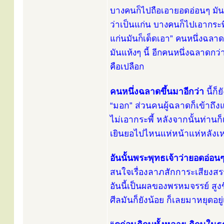
บางคนก็ไปถือเอายอดอ่อนๆ มัน
ว่าเป็นแก่น บางคนก็ไปเอากระพี
แก่นมันก็เด็ดเอา” คนหนึ่งฉลาดก
มันแห้งๆ นี้ อีกคนหนึ่งฉลาดกว่าน
คือเปลือก
คนหนึ่งฉลาดขึ้นมาอีกว่า
นี้ก็
“มอก” ส่วนคนผู้ฉลาดก็เข้าถึง
ไม่เอากระพี้ หลังจากนั้นท่า
เยินยอไปไหนแห่หน้าแห่หลังเห
อันนั้นพระพุทธเจ้าว่ายอดอ่อน
สนใจเรื่องลาภสักการะเสียงสรร
อันนี้เป็นผลของพรหมจรรย์ สูงข
ศีลมันก็ยังน้อย ก็เลยมาหยุดอยู