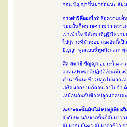
ก่อน ปัญญาขึ้นมาก่อนนะ สัม
การดำริคืออะไร?
คือความเห็น
ชอบนั้นก็หมายความว่า ความ
เราเข้าใจ มีสัมมาทิฏฐิมีควา
ไปสู่ทางที่มันชอบ สองอันนี้เป
ปัญญา พูดแบบนี้พูดถึงผลมาพูด
ศีล สมาธิ ปัญญา
อย่างนี้ ควา
ลงทุนประพฤติปฏิบัติเป็นเพียง
ทำนานั่นนะข้าวปลูกไม่มากเท่า
เจริญงอกงามก็ถอนเอาไปดำ ตัวน
เหมือนกันกับข้าวปลูกแต่คนละข
เพราะฉะนั้นมันไม่จบอยู่เพียงส
สังกัปปะ หลังจากนั้นก็สัมมาว
สัมมากัมมันตา สัมมาอาชีโว ก