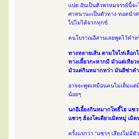
แปด อันเป็นตัวพรหมจรรย์นี้จะ
ศาสนานะเป็นตัวทาง ทอดนำศาสน
ไปไม่ได้จากทุกข์
คนโบราณอีสานเลยพูดไว้คำหนึ
ทางหลายเส้น ตามใจไห่เลือกไต่ ค
ทางเลี้ยวกะหากมี มัวแต่เทียวท
มัวแต่กินหมากหว่า มันสิซ่าค
อาจจะพูดเหมือนคนไม่เต็มแต่มี
น้อยๆ
นกอีเอี้ยงกินหมากโพธิ์ไฮ แซวๆ
แซวๆ ฮ้องโตเดียวเมิดหมู่ เมิดหม
ครั้งแรกว่า “แซวๆ เสียงไม่มีตัว