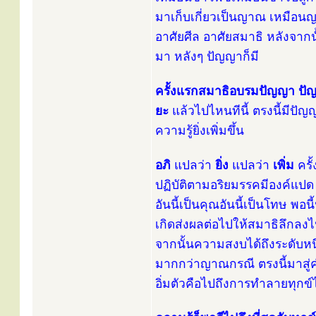
มาเก็บเกี่ยวเป็นญาณ เหมือน
อาศัยศีล อาศัยสมาธิ หลังจากน
มา หลังๆ ปัญญาก็มี
ครั้งแรกสมาธิอบรมปัญญา ปั
ยะ
แล้วไปไหนทีนี้ ตรงนี้มีปัญญ
ความรู้ยิ่งเพิ่มขึ้น
อภิ
แปลว่า
ยิ่ง
แปลว่า
เพิ่ม
ครั้
ปฏิบัติตามอริยมรรคมีองค์แปด เร
อันนี้เป็นคุณอันนี้เป็นโทษ พอน
เกิดส่งผลต่อไปให้สมาธิลึกลง
จากนั้นความสงบได้ถึงระดับหนึ่
มากกว่าญาณกรณี ตรงนี้มาสู่คำว่
อิ่มตัวคือไปถึงการทำลายทุกข์ไ