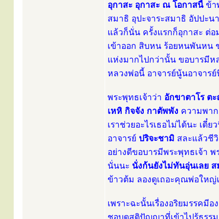
อุกาสะ อุกาสะ ณ โอกาสนี้
ข้า
สมาธิ อุปะจาระสมาธิ อัปปะน
แล้วก็นั่น ครั้งแรกก็อุกาสะ
เข้าออก สิบหน ร้อยหนพันหน 
แห่งมากไปกว่านั้น ขอบารมีหลว
หลวงพ่อนี้ อาจารย์นู้นอาจารย์
พระพุทธเจ้าว่า
อักขาตาโร ตะ
เหหิ กิจจัง กาตัพพัง
ความพากเพ
เราช่วยอะไรเธอไม่ได้นะ เดี๋ยว
อาจารย์
ปริจะชามิ
สละแล้วชีว
อย่างดีขอบารมีพระพุทธเจ้า พร
นั่นนะ
นั่งก้นยังไม่ทันอุ่นเลย
ข้าวต้ม ลองดูเถอะคุณพ่อใหญ่
เพราะฉะนั้นเรื่องอริยมรรคมีอ
ชอบดูสติปัญญาที่เข้าไปรู้ธรร