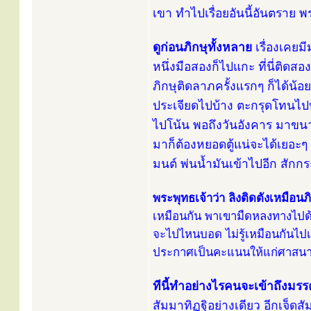
เขา ทำไปเรื่อยอันนี้อันตราย พร
ดูก่อนภิกษุทั้งหลาย
เรื่องเคยม
หนึ่งมือสองก็ไปแกะ ที่นี่ติดสอ
ภิกษุติดลาภครั้งแรกๆ ก็ได้น้อย
ประเจียดไปบ้าง ตะกรุดโทนไปบ้า
ไปโน้น พอถึงวันอังคาร มาขนาดเ
มาก็ต้องหยอดตู้แน่จะได้เยอะๆ
มนต์ พ่นน้ำมันเข้าไปอีก สัก
พระพุทธเจ้าว่า ลิงติดตังเหมือน
เหมือนกัน พาเขามืดหลงทางไปด้ว
จะไปไหนบอด ไม่รู้เหมือนกันไปเรื
ประกาศเป็นคะแนนให้แก่ศาสนา อริ
ทีนี้ทำอย่างไรคนจะเข้าถึงมรร
สัมมาทิฏฐิอย่างเดียว อีกเจ็ดส