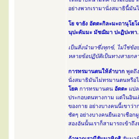
อย่างพวกเรามานั่งสมาธินี้มัน
โย จายัง อัตตะกิละมะถานุโยโค
นุปะคัมมะ มัชฌิมา ปะฏิปะทา.
เป็นสิ่งนำมาซึ่งทุกข์, ไม่ใช่ข
หลายข้อปฏิบัติเป็นทางสายกลาง 
การทรมานตนให้ลำบาก
พูดถึง
นั่งสมาธิมันไม่ทรมานตนหรือ
โยค
การทรมานตน
อัตตะ
แปล
ประกอบตนทางกาม แต่ในอินเด
ของกาย อย่างบางคนนี้เขาว่ากา
ชัดๆ อย่างบางคนยืนเอาเชือกผู
สองอันนั้นเราก็สามารถเข้าถ
ถ้าหากเรามีสัมมาทิฏฐิ
สัมมาท