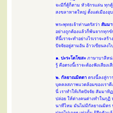
จะมีกี่ตู้ก็ตาม หัวจักรแล่น ทุ
สงขลาหาดใหญ่ ตั้งแต่เมืองอุบ
พระพุทธเจ้าท่านตรัสว่า
สัมมาท
อย่างถูกต้องแล้วก็พ้นจากทุกข์ท
ทีนี้เราจะทำอย่างไรเราจะสร้าง
ปัจจัยอยู่สามอัน อ้าวเขียนล
๑. ปะระโตโฆสะ
ภาษาบาลีหน่อ
รู้ คือตรงนี้เราจะต้องฟังเสียงเส
๒. กัลยาณมิตตา
ตรงนี้ลงสู่กา
บุคคลสภาพแวดล้อมของเราด
นี่ เราทำให้เกิดปัจจัย สัมมาท
ปล่อย ให้ต่างคนต่างทำในกุฏิ 
นาทีไหม มันไม่มีกัลยาณมิตร นั
ปลุกไปเฉยๆ เท่านั้น รู้สึกตัวแ