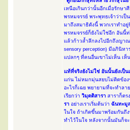
“ดูก่อนภิกษุทั้งหลาย ภิกษุในธร
เหนือเกินกว่านั้นอีกเมื่อรักษาศ
พรหมจรรย์ พระพุทธเจ้าว่าเป็น
มาถึงสมาธิดังนี้ พวกเราทำอยู่นี
พรหมจรรย์ก็ยังไม่ใช่อีก อันนี้ท
แล้วก้าวล้ำลึกลงไปอีกถึงญาณทั
sensory perception) มีอภินิ
แปลกๆ ที่คนอื่นเขาไม่เห็น เห็
แท้ที่จริงยังไม่ใช่ อันนั้นยังเป็น
แก่น ไม่หมกมุ่นสยบไม่ติดข้องขั
อะไรก็เฉย พยายามที่จะทำลาย
เรียกว่า
วิมุตติสารา
สาราก็ตรง
รา
อย่างเราเริ่มต้นว่า
ฉันทะมู
ในใจ ถ้าเกิดขึ้นมาพร้อมกันถึ
ทำไว้ในใจ หลังจากนั้นมันก็จะ