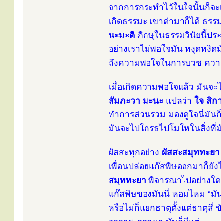
จากการกระทำไว้ในใจนั้นก็จะเก
เกิดธรรมะ เขาด่ามาก็ได้ ธรรม
นะมะติ
ภิกษุในธรรมวินัยนี้ป
อย่างเราไม่พอใจมัน หงุดหงิ
ถึงความพอใจในการบวช ความพ
เมื่อเกิดความพอใจแล้ว มันจะไ
สัมภะวา มะนะ
แปลว่า
ใจ สิก
ทำการส่วนรวม มองดูใจนี่มันก็
มันจะไปโกรธไปโมโหในสิ่งที่ม
ผัสสะทุกอย่าง
ผัสสะสมุททะยา
เพื่อนปล่อยแก๊สพิษออกมาก็ยัง
สมุททะยา
พิจารณาไปอย่างใดก็
แก๊สพิษของมันนี่ หอมไหม “มันก
หรือไม่ก็แยกธาตุตั้งแต่ธาตุสี