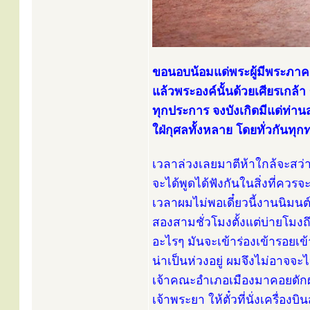
ขอนอบน้อมแด่พระผู้มีพระภาคเ
แล้วพระองค์นั้นด้วยเศียรเกล
ทุกประการ จงบังเกิดมีแด่ท่า
ใฝ่กุศลทั้งหลาย โดยทั่วกันทุ
เวลาล่วงเลยมาตีห้าใกล้จะสว่าง
จะได้พูดได้ฟังกันในสิ่งที่ควร
เวลาผมไม่พอเดี๋ยวนี้งานนิมนต์
สองสามชั่วโมงตั้งแต่บ่ายโมงถึ
อะไรๆ มันจะเข้าร่องเข้ารอยเข้าร
น่าเป็นห่วงอยู่ ผมจึงไม่อาจจ
เจ้าคณะอำเภอเมืองมาคอยดักผ
เจ้าพระยา ให้ตั๋วที่นั่งเครื่อ