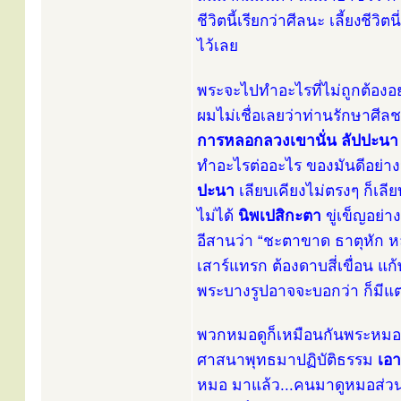
ชีวิตนี้เรียกว่าศีลนะ เลี้ยงชีว
ไว้เลย
พระจะไปทำอะไรที่ไม่ถูกต้องอย่า
ผมไม่เชื่อเลยว่าท่านรักษาศีล
การหลอกลวงเขานั่น ลัปปะนา
ทำอะไรต่ออะไร ของมันดีอย่างนั้
ปะนา
เลียบเคียงไม่ตรงๆ ก็เลีย
ไม่ได้
นิพเปสิกะตา
ขู่เข็ญอย่า
อีสานว่า “ชะตาขาด ธาตุหัก หลัก
เสาร์แทรก ต้องดาบสี่เขื่อน
พระบางรูปอาจจะบอกว่า ก็มีแต่อ
พวกหมอดูก็เหมือนกันพระหมอด
ศาสนาพุทธมาปฏิบัติธรรม
เอา
หมอ มาแล้ว...คนมาดูหมอส่วน