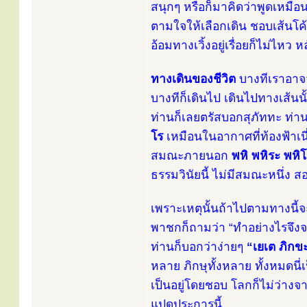
สนุกๆ หรือก็มาคิดว่าพูดเหมื
ตามใจให้เลือกเดิน ชอบเส้นโค้
อ้อมทางเวิ้งอยู่เรื่อยก็ไม่ไหว 
ทางเดินของชีวิต
บางทีเราอาจจ
บางทีก็เดินไป เดินไปทางเส้น
ท่านก็เลยตรัสบอกสุภัททะ ท่า
โร
เหมือนในอากาศที่ท้องฟ้าเนี
สมณะภายนอก
พหิ พหิระ พหิ
ธรรมวินัยนี้ ไม่มีสมณะหนึ่ง 
เพราะเหตุนั้นถ้าไปตามทางนี้จ
พาชกก็ถามว่า “ทำอย่างไรจึงจะ
ท่านก็บอกว่าง่ายๆ
“เยเต ภิกข
หลาย ภิกษุทั้งหลาย ทั้งหมดน
เป็นอยู่โดยชอบ โลกก็ไม่ว่างจ
แปดประการนี้