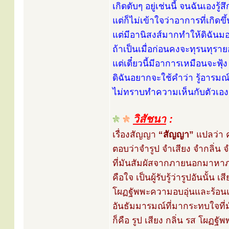
เกิดดับๆ อยู่เช่นนี้ จนฉันเองรู้
แต่ก็ไม่เข้าใจว่าอาการที่เกิดขึ
แต่มีอานิสงส์มากทำให้ดิฉัน
ถ้าเป็นเมื่อก่อนคงจะทุรนทุรายอ
แต่เดี๋ยวนี้มีอาการเหมือนจะฟุ้
ดิฉันอยากจะใช้คำว่า รู้อารมณ์แ
ไม่ทราบทำความเห็นกับตัวเองถ
วิสัชนา
:
เรื่องสัญญา
“สัญญา”
แปลว่า 
ตอบว่าจำรูป จำเสียง จำกลิ่น
ที่มันสัมผัสจากภายนอกมาหา
คือใจ เป็นผู้รับรู้ว่ารูปอันนั้น เ
โผฏฐัพพะความอบอุ่นและร้อนแข็
อันธัมมารมณ์ที่มากระทบใจที่
ก็คือ รูป เสียง กลิ่น รส โผฏฐัพ