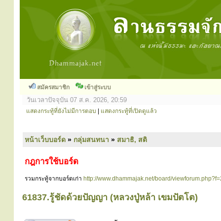
สมัครสมาชิก
เข้าสู่ระบบ
วันเวลาปัจจุบัน 07 ส.ค. 2026, 20:59
แสดงกระทู้ที่ยังไม่มีการตอบ
|
แสดงกระทู้ที่เปิดดูแล้ว
หน้าเว็บบอร์ด
»
กลุ่มสนทนา
»
สมาธิ, สติ
กฎการใช้บอร์ด
รวมกระทู้จากบอร์ดเก่า
http://www.dhammajak.net/board/viewforum.php?f=
61837.รู้ชัดด้วยปัญญา (หลวงปู่หล้า เขมปัตโต)