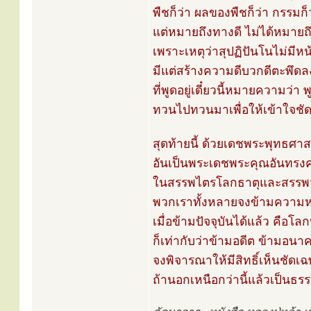
พืชก็ว่า ผลของพืชก็ว่า กรรมก
แต่หมายถึงทางดี ไม่ได้หมายถึ
เพราะเหตุว่าสุปฏิปันโนไม่มีหน้า
มีแต่สร้างความดีบวกดีตะพึดล
ที่พูดอยู่เดี๋ยวนี้หมายความว่
ทวนไปทวนมาเพื่อให้เข้าใจชัด 
สุดท้ายนี้ ด้วยเดชพระพุทธศา
อันเป็นพระเดชพระคุณอันทรงค
ในสรรพไตรโลกธาตุและสรรพจ
พวกเราทั้งหลายจงข้ามความหล
เมื่อข้ามปัจจุบันได้แล้ว คือโลก
ก็เท่ากับว่าข้ามอดีต ข้ามอน
จงพิจารณาให้มีสิทธิ์เห็นชั
ถ้านอกเหนือกว่านี้แล้วเป็น