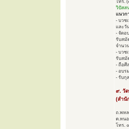
โทร. 
วิปัสส
แนวการ
- บวช
และวัน
- จัดอ
รับสมั
จำนวน
- บวช
รับสมั
- ถือศ
- อบร
- รับก
๙. วั
(สำนั
ถ.พหล
ต.หนอง
โทร.