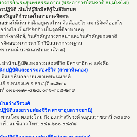
สนาจารย์ พระสุนทรธรรมภาณ (พระอาจารย์สมชาติ ธมฺมโชโต)
ฏิบัติ เน้นให้ผู้ฝึกมีสติรู้ในอิริยาบท
เจริญสติกำหนดในกายตน-จิตตน
อย่างให้เห็นว่าศีลอยู่ตรงไหน ศีลคืออะไร สมาธิจิตคืออะไร
อย่างไร เป็นปัจจัตตัง เป็นจุดที่ต้องหาเหตุ
นเสาร์-อาทิตย์, วันสำคัญทางศาสนาและวันสำคัญของชาติ
ารจัดอบรมภาวนา ฝึกวิปัสสนากรรมฐาน
พราหมณ์ บวชเนกขัมมะ (ศีล ๘)
ัน สำนักปฏิบัติแสงธรรมส่องชีวิต มีสาขาอีก ๓ แห่งคือ
นักปฏิบัติแสงธรรมส่องชีวิต (สาขาหินกอง)
่ ๑ สี่แยกหินกอง บนเขาเทพพนมยงค์
แย้ อ.หนองแค จ.สระบุรี ๑๘๒๓๐
พท์ ๐๓๖-๓๗๙-๔๒๘, ๐๓๖-๓๐๕-๒๓๙
ป่าสว่างวีรวงศ์
ปฏิบัติแสงธรรมส่องชีวิต สาขาอุบลราชธานี)
พานโดม ต.แก่งโดม กิ่ง อ.สว่างวีรวงศ์ จ.อุบลราชธานี ๓๔๑๙๐
้าที่ : แม่ชีแวว โทร. ๐๘๑-๖๐๐-๐๘๔๘