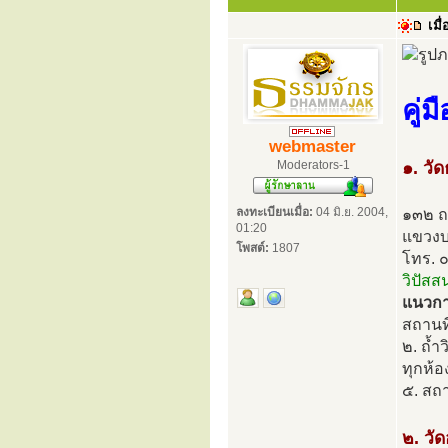
เมื่
คู่
webmaster
Moderators-1
๑. วั
ลงทะเบียนเมื่อ:
04 มิ.ย. 2004,
๑๓๒ ถ
01:20
แขวงบ
โพสต์:
1807
โทร. 
วิปัสส
แนวการ
สถานที
๒. ถ้ำ
ทุกห้อ
๕. สถา
๒. วั