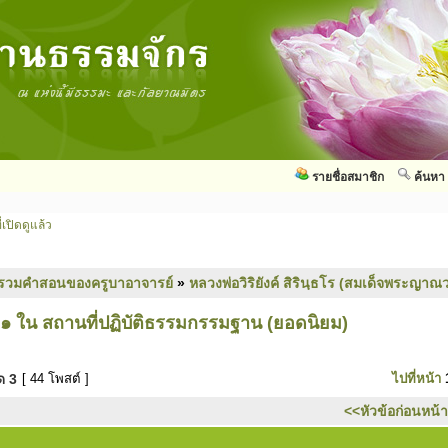
รายชื่อสมาชิก
ค้นหา
่เปิดดูแล้ว
รวมคำสอนของครูบาอาจารย์
»
หลวงพ่อวิริยังค์ สิรินฺธโร (สมเด็จพระญาณว
๑ ใน สถานที่ปฏิบัติธรรมกรรมฐาน (ยอดนิยม)
มด
3
[ 44 โพสต์ ]
ไปที่หน้า
<<หัวข้อก่อนหน้า