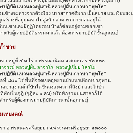
หล่น เป็นสถานที่หลวงปู่มั่นออกธุดงค์ครั้งแรกกับหลวงปู่เสาร์)
ปฏิบัติ แนวหลวงปู่เสาร์-หลวงปู่มั่น ภาวนา “พุทโธ”
ค่อนข้างจะห่างจากตัวเมือง บรรยากาศดีมาก เย็นสบาย และเงียบสง
ปลูกสร้างที่อยู่บนเขาไม่สูงนัก สามารถกางกลดอยู่ได้
ถ์บนเขาและมีกุฏิโดยรอบ บ้างก็ซ่อนอยู่ตามซอกเขา
เหมาะกับผู้เคยปฏิบัติธรรมมาแล้ว ต้องการมาปฏิบัติขั้นอุกฤษฎ์
ดถ้ำขาม
ำข่า หมู่ที่ ๔ ต.ไร่ อ.พรรณานิคม จ.สกลนคร ๔๗๑๓๐
นาจารย์ หลวงปู่ฝั้น อาจาโร, หลวงปู่เขี่ยม โสรโย
ปฏิบัติ แนวหลวงปู่เสาร์-หลวงปู่มั่น ภาวนา “พุทโธ”
นื้อที่ ๘๔๐ ไร่ พื้นที่จรดเขตอุทยานป่าแนวเทือกเขาภูพาน
่บนเขาสูง แต่ก็มีบันไดขึ้นลงสะดวก มีลิงป่า และไก่ป่า
 มีที่พักเป็นกุฏิ (กุฏิละ ๑ คน) หรือพักรวมบนศาลาก็ได้
ำหรับผู้ต้องการมาปฏิบัติภาวนาขั้นอุกฤษฎ์
ดมเหยงคณ์
ตรา อ.พระนครศรีอยุธยา จ.พระนครศรีอยุธยา ๑๓๐๐๐