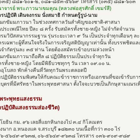
(๐๓๕) ๘๘๑-๖๐๑-๒, ๐๘๑-๘๕๓-๕๖๖๙ โทรสาร (๐๓๕) ๘๘๑-๖๐๓
นาจารย์ พระภาวนาเขมคุณ (หลวงพ่อสุรศักดิ์ เขมรํสี)
ปฏิบัติ เดินจงกรม นั่งสมาธิ กำหนดรู้รูป-นาม
เนกขัมมภาวนา ในช่วงเทศกาลวันสำคัญของชาติ-ศาสนา
ประเพณีไทย ปีละ ๘ ครั้ง รับสมัครทั้งชาย-หญิง ไม่จำกัดจำนวน
บรมวิปัสสนากรรมฐาน รุ่นระยะเวลา ๙ วัน เป็นประจำทุกเดือนๆ ละ 
ครเฉพาะผู้ที่สนใจจริงในการเจริญสติปัญญาเท่านั้น ทั้งบรรพชิตแล
จำกัดรุ่นละ ๓๕ ท่าน โดยต้องสมัครเข้าอบรมล่วงหน้า
เนกขัมมภาวนาถือศีล ๘ ปฏิบัติธรรมเป็นประจำทุกวัน
ครทั้งชาย-หญิง โดยมีพิธีบวชทุกๆ วัน เวลา ๐๙.๐๐ น.
ีลอุโบสถ พักค้างคืนที่วัดทุกวันพระตลอดปี
มปฏิบัติธรรมพิเศษให้กับคณะข้าราชการหรือเอกชนที่ขอเข้ารับกา
ุลบุตรที่มีศรัทธาในพระพุทธศาสนา ตั้งใจจะบวชเป็นภิกษุสามเณรเพ
ดพระพุทธแสงธรรม
กปฏิบัติแสงธรรมส่องชีวิต)
โยธิน กม. ๙๖ เลยสี่แยกหินกองไป ๓.๔ กิโลเมตร
นาก อ.หนองแค จ.สระบุรี ๑๘๒๓๐ บนเนื้อที่กว่า ๓๐๐ ไร่
 ๐๖-๕๖๔๙-๙๖๓๗, ๐๖-๕๖๔๙-๙๖๓๘ โทรสาร ๐๓๖-๙๐๙-๙๘๙