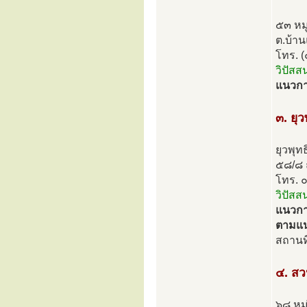
๕๓ หมู
ต.บ้าน
โทร. 
วิปัสส
แนวกา
๓. ยุ
ยุวพุ
๕๘/๘ 
โทร. 
วิปัสส
แนวการ
ตามแน
สถานที
๔. ส
๖๘ หมู