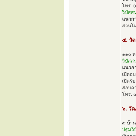
โทร. 
วิปัสส
แนวกา
สวนโม
๕. วั
๑๑๐ หม
วิปัส
แนวกา
เปิดอบ
เปิดรั
สอบถาม
โทร. 
๖. วัด
๙ บ้าน
ปฐมวิป