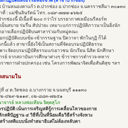
นักปฏิบัติแสงธรรมส่องชีวิต (สาขาปากช่อง)
ี่ ๘ บ้านหนองตาแก้ว ต.ปากช่อง อ.ปากช่อง จ.นครราชสีมา ๓๐๑๓๐
้าที่ : แม่ชีนลินรัตน์ โทร. ๐๘๙-๗๗๗-๑๖๒๕
กช่องนี้ มีเนื้อที่ ๒๐๐ กว่าไร่ บรรยากาศเหมือนรีสอร์ท
ย็นสบาย ร่มรื่น สัปปายะ เหมาะแก่การปฏิบัติภาวนาเป็นยิ่งนัก
าอาจเลือกปฏิบัติบนศาลาร่วมกับหมู่คณะ
ือกปฏิบัติแบบเข้ม-เข้ากรรมฐาน ปิดวาจา พักในกุฏิ ก็ได้
นี้แล้ว สาขานี้ยังใช้เป็นสถานที่จัดอบรมปฏิบัติธรรม
าะจัดอบรมปฏิบัติธรรมแก่เยาวชน นักเรียน นิสิต นักศึกษา
รย์ จากสถาบันการศึกษาต่างๆ ข้าราชการตำรวจ-ทหาร
าราชการฝ่ายปกครอง เช่น โครงการพัฒนาจิตเพื่อสันติสุข ฯลฯ
ัดสนามใน
่ที่ ๔ ต.วัดชลอ อ.บางกรวย จ.นนทบุรี ๑๑๑๓๐
๐๒-๔๒๙-๒๑๑๙, ๐๒-๘๘๓-๗๒๕๑
นาจารย์ หลวงพ่อเทียน จิตฺตสุโภ
ปฏิบัติ เน้นการเจริญสติรู้การเคลื่อนไหวของกาย
กสติปัฏฐาน ๔ วิธีที่เป็นที่นิยมคือวิธีสร้างจังหวะ
ธีสร้างสติแบบนั่งทำสมาธิแต่ไม่ต้องหลับตา