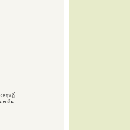
งสฤษฎิ์
น ๗ คืน