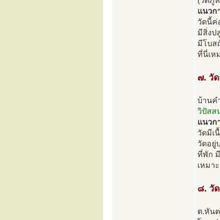
(วัดภู
แนวการ
วัดนี้
มีสิ่ง
มีโบส
ที่นี่
๗. วั
บ้านค
วิปัสส
แนวการ
วัดมีเ
วัดอยู
ที่พัก
เหมาะส
๘. วั
ต.หัน