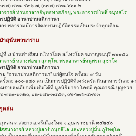
(๐๗๗) ๔๓๑-๕๙๖-๗, (๐๗๗) ๔๓๑-๖๖๑-๒
นาจารย์ ท่านอาจารย์พุทธทาสภิกขุ, พระอาจารย์โพธิ์ จนฺทสโร
รปฏิบัติ อานาปานสติภาวนา
กขพลารามมีการจัดอบรมปฏิบัติธรรมเป็นประจำทุกเดือน
ดป่าสุนันทวนาราม
ู่ที่ ๘ บ้านท่าเตียน ต.ไทรโยค อ.ไทรโยค จ.กาญจนบุรี ๗๑๑๕๐
สนาจารย์ หลวงพ่อชา สุภทฺโท, พระอาจารย์หนูพรม สุชาโต
รปฏิบัติ อานาปานสติภาวนา
รม “อานาปานสติภาวนา” แก่ผู้สนใจ ครั้งละ ๙ วัน
บครั้งละ ๑๐๐-๑๕๐ คน เป็นการปฏิบัติที่เคร่งครัด กินอาหารวันละ ๑ ม
รายละเอียดเพิ่มเติมได้ที่ มูลนิธิมายา โคตมี คุณดารณี บุญช่วย
๐๒-๓๒๑-๖๓๒๐, ๐๒-๖๗๖-๓๔๕๓, ๐๒-๖๗๖-๔๓๒๓
ภูหล่น
ภูหล่น ต.สงยาง อ.ศรีเมืองใหม่ จ.อุบลราชธานี ๓๔๒๕๐
ัสสนาจารย์ หลวงปู่เสาร์ กนฺตสีโล และหลวงปู่มั่น ภูริทตฺโต