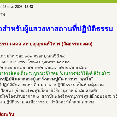
อ:
25 ต.ค. 2008, 13:43
มือสำหรับผู้แสวงหาสถานที่ปฏิบัติธรรม
ดธรรมมงคล เถาบุญญนนท์วิหาร (วัดธรรมมงคล)
.สุขุมวิท ซอย ๑๐๑ ตรอกปุณณวิถี ๒๐
างจาก เขตพระโขนง กรุงเทพฯ ๑๐๒๖๐
๐๒-๓๑๑-๑๓๘๗, ๐๒-๓๓๒-๔๑๔๕, ๐๒-๗๔๑-๗๘๒๒
นาจารย์ สมเด็จพระญาณวชิโรดม วิ. (หลวงพ่อวิริยังค์ สิรินฺธโร)
ปฏิบัติ แนวหลวงปู่เสาร์-หลวงปู่มั่น ภาวนา “พุทโธ”
่ปฏิบัติมีหลายแห่ง คือ ๑. ศาลาปฏิบัติธรรม เป็นห้องมุ้งลวด
วิปัสสนา (จำลอง) ๓. ศูนย์สมาธิวิริยานุภาพ มี ๘๐ ห้องพัก
งมีเครื่องปรับอากาศ ๔. สถาบันพลังจิตตานุภาพ ศูนย์ฝึกอบรมสมาธ
นปฏิบัติธรรม จ.เชียงราย ๖. สำนักสงฆ์น้ำตกแม่กลาง
ดอัมพวัน