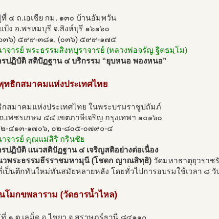
่ที่ ๔ ถ.เอเชีย กม. ๑๓๐ บ้านอัมพวัน
แป้ง อ.พรหมบุรี จ.สิงห์บุรี ๑๖๑๖๐
(๐๓๖) ๕๙๙-๓๘๑, (๐๓๖) ๕๙๙-๑๗๕
นาจารย์ พระธรรมสิงหบุราจารย์ (หลวงพ่อจรัญ ฐิตธมฺโม)
รปฏิบัติ สติปัฏฐาน ๔ บริกรรม “ยุบหนอ พองหนอ”
วพุทธิกสมาคมแห่งประเทศไทย
ทธิกสมาคมแห่งประเทศไทย ในพระบรมราชูปถัมภ์
ถ.เพชรเกษม ๕๔ เขตภาษีเจริญ กรุงเทพฯ ๑๐๑๖๐
๐๒-๔๑๓-๑๗๐๖, ๐๒-๘๐๕-๐๗๙๐-๔
นาจารย์ คุณแม่สิริ กรินชัย
ปฏิบัติ แนวสติปัฏฐาน ๔ เจริญสติอย่างต่อเนื่อง
วพระธรรมธีรราชมหามุนี (โชดก ญาณสิทฺธิ)
วัดมหาธาตุยุวราชรั
่เป็นตึกทันใหม่ทันสมัยหลายหลัง โดยทั่วไปการอบรมใช้เวลา ๘ วั
วนโมกขพลาราม (วัดธารน้ำไหล)
่ที่ ๑ ต.เลม็ด อ.ไชยา จ.สุราษฎร์ธานี ๘๔๑๑๐