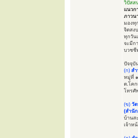
วิปัส
แนวการป
ภาวนา
มองทุก
จิตสงบ
ทุกวั
จะมีก
บวชชี
ปัจจุบ
(ก)
สำ
หมู่ที
ต.โคก
โทรศั
(ข)
วัด
(สำนัก
บ้านสะ
เจ้าหน