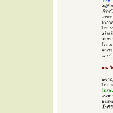
(ค)
สำ
หมู่ท
เจ้าหน
สาขาปา
อากาศเ
โดยเร
หรือเล
นอกจาก
โดยเฉพ
คณาจา
และข้
๑๐. ว
๒๗ หมู
โทร. 
วิปัสส
แนวการ
ตามหลั
เป็นวิ