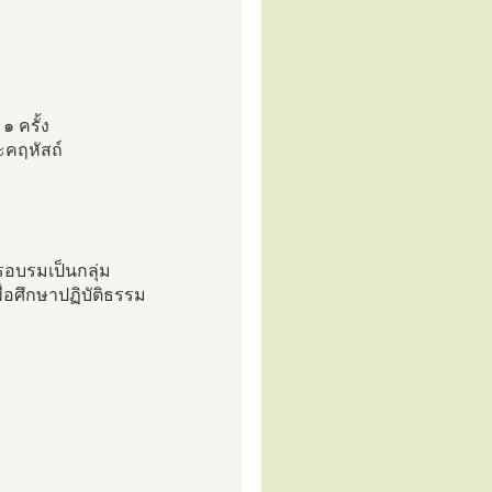
๑ ครั้ง
ะคฤหัสถ์
รอบรมเป็นกลุ่ม
ื่อศึกษาปฏิบัติธรรม