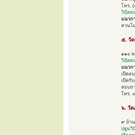
โทร. 
วิปัสส
แนวกา
สวนโม
๕. วั
๑๑๐ หม
วิปัส
แนวกา
เปิดอบ
เปิดรั
สอบถาม
โทร. 
๖. วัด
๙ บ้าน
ปฐมวิป