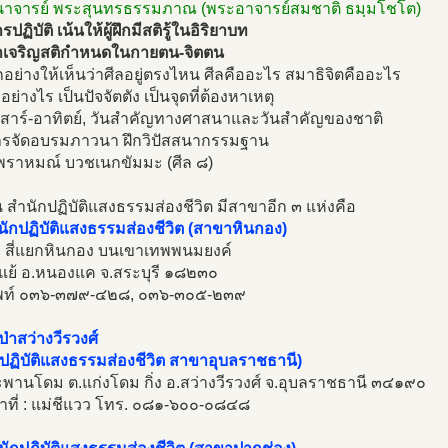
สนาจารย์ พระสุนทรธรรมภาณ (พระอาจารย์สมชาติ ธมฺมโชโต)
ฏิบัติ เน้นให้ผู้ฝึกมีสติรู้ในอิริยาบท
เจริญสติกำหนดในกายตน-จิตตน
อย่างให้เห็นว่าศีลอยู่ตรงไหน ศีลคืออะไร สมาธิจิตคืออะไร
อย่างไร เป็นปัจจัตตัง เป็นจุดที่ต้องหาเหตุ
นเสาร์-อาทิตย์, วันสำคัญทางศาสนาและวันสำคัญของชาติ
ารจัดอบรมภาวนา ฝึกวิปัสสนากรรมฐาน
พราหมณ์ บวชเนกขัมมะ (ศีล ๘)
ัน สำนักปฏิบัติแสงธรรมส่องชีวิต มีสาขาอีก ๓ แห่งคือ
นักปฏิบัติแสงธรรมส่องชีวิต (สาขาหินกอง)
่ ๑ สี่แยกหินกอง บนเขาเทพพนมยงค์
แย้ อ.หนองแค จ.สระบุรี ๑๘๒๓๐
พท์ ๐๓๖-๓๗๙-๔๒๘, ๐๓๖-๓๐๕-๒๓๙
ป่าสว่างวีรวงศ์
ปฏิบัติแสงธรรมส่องชีวิต สาขาอุบลราชธานี)
พานโดม ต.แก่งโดม กิ่ง อ.สว่างวีรวงศ์ จ.อุบลราชธานี ๓๔๑๙๐
้าที่ : แม่ชีแวว โทร. ๐๘๑-๖๐๐-๐๘๔๘