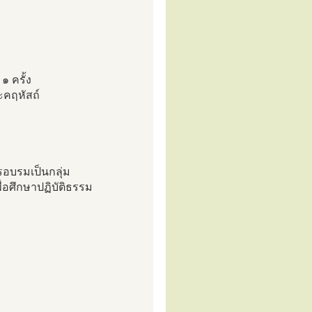
๑ ครั้ง
ะคฤหัสถ์
รอบรมเป็นกลุ่ม
ื่อศึกษาปฏิบัติธรรม