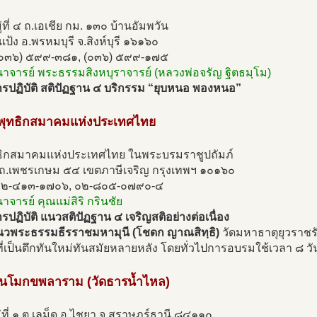
่ที่ ๔ ถ.เอเชีย กม. ๑๓๐ บ้านอัมพวัน
แป้ง อ.พรหมบุรี จ.สิงห์บุรี ๑๖๑๖๐
(๐๓๖) ๕๙๙-๓๘๑, (๐๓๖) ๕๙๙-๑๗๕
นาจารย์ พระธรรมสิงหบุราจารย์ (หลวงพ่อจรัญ ฐิตธมฺโม)
รปฏิบัติ สติปัฏฐาน ๔ บริกรรม “ยุบหนอ พองหนอ”
วพุทธิกสมาคมแห่งประเทศไทย
ทธิกสมาคมแห่งประเทศไทย ในพระบรมราชูปถัมภ์
ถ.เพชรเกษม ๕๔ เขตภาษีเจริญ กรุงเทพฯ ๑๐๑๖๐
๐๒-๔๑๓-๑๗๐๖, ๐๒-๘๐๕-๐๗๙๐-๔
นาจารย์ คุณแม่สิริ กรินชัย
ปฏิบัติ แนวสติปัฏฐาน ๔ เจริญสติอย่างต่อเนื่อง
วพระธรรมธีรราชมหามุนี (โชดก ญาณสิทฺธิ)
วัดมหาธาตุยุวราชรั
่เป็นตึกทันใหม่ทันสมัยหลายหลัง โดยทั่วไปการอบรมใช้เวลา ๘ วั
วนโมกขพลาราม (วัดธารน้ำไหล)
่ที่ ๑ ต.เลม็ด อ.ไชยา จ.สุราษฎร์ธานี ๘๔๑๑๐