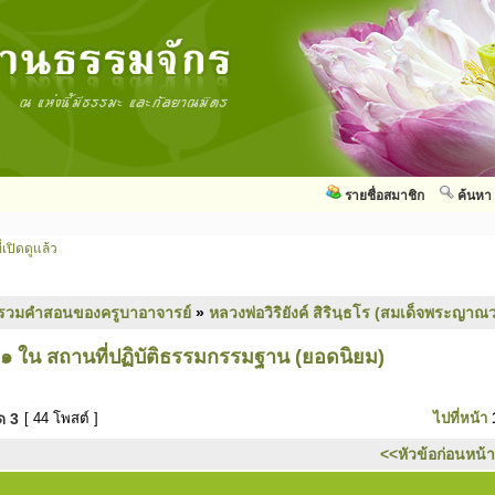
รายชื่อสมาชิก
ค้นหา
่เปิดดูแล้ว
รวมคำสอนของครูบาอาจารย์
»
หลวงพ่อวิริยังค์ สิรินฺธโร (สมเด็จพระญาณว
๑ ใน สถานที่ปฏิบัติธรรมกรรมฐาน (ยอดนิยม)
มด
3
[ 44 โพสต์ ]
ไปที่หน้า
<<หัวข้อก่อนหน้า