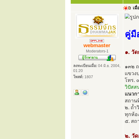
เมื่
คู่
webmaster
Moderators-1
๑. วั
ลงทะเบียนเมื่อ:
04 มิ.ย. 2004,
๑๓๒ ถ
01:20
แขวงบ
โพสต์:
1807
โทร. 
วิปัสส
แนวการ
สถานที
๒. ถ้ำ
ทุกห้อ
๕. สถา
๒. วั