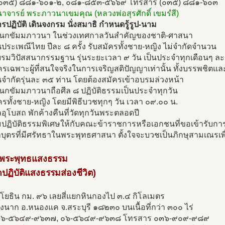
(๐๓๕) ๘๘๑-๖๐๑-๒, ๐๘๑-๘๕๓-๕๖๖๙ โทรสาร (๐๓๕) ๘๘๑-๖๐๓
นาจารย์ พระภาวนาเขมคุณ (หลวงพ่อสุรศักดิ์ เขมรํสี)
ปฏิบัติ เดินจงกรม นั่งสมาธิ กำหนดรู้รูป-นาม
เนกขัมมภาวนา ในช่วงเทศกาลวันสำคัญของชาติ-ศาสนา
ประเพณีไทย ปีละ ๘ ครั้ง รับสมัครทั้งชาย-หญิง ไม่จำกัดจำนวน
บรมวิปัสสนากรรมฐาน รุ่นระยะเวลา ๙ วัน เป็นประจำทุกเดือนๆ ละ 
ครเฉพาะผู้ที่สนใจจริงในการเจริญสติปัญญาเท่านั้น ทั้งบรรพชิตแล
จำกัดรุ่นละ ๓๕ ท่าน โดยต้องสมัครเข้าอบรมล่วงหน้า
เนกขัมมภาวนาถือศีล ๘ ปฏิบัติธรรมเป็นประจำทุกวัน
ครทั้งชาย-หญิง โดยมีพิธีบวชทุกๆ วัน เวลา ๐๙.๐๐ น.
ีลอุโบสถ พักค้างคืนที่วัดทุกวันพระตลอดปี
มปฏิบัติธรรมพิเศษให้กับคณะข้าราชการหรือเอกชนที่ขอเข้ารับกา
ุลบุตรที่มีศรัทธาในพระพุทธศาสนา ตั้งใจจะบวชเป็นภิกษุสามเณรเพ
ดพระพุทธแสงธรรม
กปฏิบัติแสงธรรมส่องชีวิต)
โยธิน กม. ๙๖ เลยสี่แยกหินกองไป ๓.๔ กิโลเมตร
นาก อ.หนองแค จ.สระบุรี ๑๘๒๓๐ บนเนื้อที่กว่า ๓๐๐ ไร่
 ๐๖-๕๖๔๙-๙๖๓๗, ๐๖-๕๖๔๙-๙๖๓๘ โทรสาร ๐๓๖-๙๐๙-๙๘๙