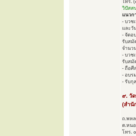
โทร. 
วิปัสส
แนวการ
- บวช
และวัน
- จัดอ
รับสมั
จำนวน
- บวช
รับสมั
- ถือศ
- อบร
- รับก
๙. วั
(สำนั
ถ.พหล
ต.หนอง
โทร.