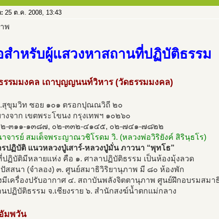
อ:
25 ต.ค. 2008, 13:43
มือสำหรับผู้แสวงหาสถานที่ปฏิบัติธรรม
ดธรรมมงคล เถาบุญญนนท์วิหาร (วัดธรรมมงคล)
.สุขุมวิท ซอย ๑๐๑ ตรอกปุณณวิถี ๒๐
างจาก เขตพระโขนง กรุงเทพฯ ๑๐๒๖๐
๐๒-๓๑๑-๑๓๘๗, ๐๒-๓๓๒-๔๑๔๕, ๐๒-๗๔๑-๗๘๒๒
นาจารย์ สมเด็จพระญาณวชิโรดม วิ. (หลวงพ่อวิริยังค์ สิรินฺธโร)
ปฏิบัติ แนวหลวงปู่เสาร์-หลวงปู่มั่น ภาวนา “พุทโธ”
่ปฏิบัติมีหลายแห่ง คือ ๑. ศาลาปฏิบัติธรรม เป็นห้องมุ้งลวด
วิปัสสนา (จำลอง) ๓. ศูนย์สมาธิวิริยานุภาพ มี ๘๐ ห้องพัก
งมีเครื่องปรับอากาศ ๔. สถาบันพลังจิตตานุภาพ ศูนย์ฝึกอบรมสมาธ
นปฏิบัติธรรม จ.เชียงราย ๖. สำนักสงฆ์น้ำตกแม่กลาง
ดอัมพวัน