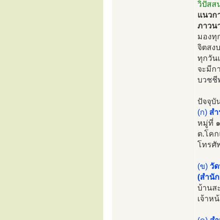
วิปัส
แนวการป
ภาวนา
มองทุก
จิตสงบ
ทุกวั
จะมีก
บวชชี
ปัจจุบ
(ก)
สำ
หมู่ที
ต.โคก
โทรศั
(ข)
วัด
(สำนัก
บ้านสะ
เจ้าหน