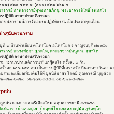
(๐๗๗) ๔๓๑-๕๙๖-๗, (๐๗๗) ๔๓๑-๖๖๑-๒
นาจารย์ ท่านอาจารย์พุทธทาสภิกขุ, พระอาจารย์โพธิ์ จนฺทสโร
รปฏิบัติ อานาปานสติภาวนา
กขพลารามมีการจัดอบรมปฏิบัติธรรมเป็นประจำทุกเดือน
ดป่าสุนันทวนาราม
ู่ที่ ๘ บ้านท่าเตียน ต.ไทรโยค อ.ไทรโยค จ.กาญจนบุรี ๗๑๑๕๐
สนาจารย์ หลวงพ่อชา สุภทฺโท, พระอาจารย์หนูพรม สุชาโต
รปฏิบัติ อานาปานสติภาวนา
รม “อานาปานสติภาวนา” แก่ผู้สนใจ ครั้งละ ๙ วัน
บครั้งละ ๑๐๐-๑๕๐ คน เป็นการปฏิบัติที่เคร่งครัด กินอาหารวันละ ๑ ม
รายละเอียดเพิ่มเติมได้ที่ มูลนิธิมายา โคตมี คุณดารณี บุญช่วย
๐๒-๓๒๑-๖๓๒๐, ๐๒-๖๗๖-๓๔๕๓, ๐๒-๖๗๖-๔๓๒๓
ภูหล่น
ภูหล่น ต.สงยาง อ.ศรีเมืองใหม่ จ.อุบลราชธานี ๓๔๒๕๐
ัสสนาจารย์ หลวงปู่เสาร์ กนฺตสีโล และหลวงปู่มั่น ภูริทตฺโต