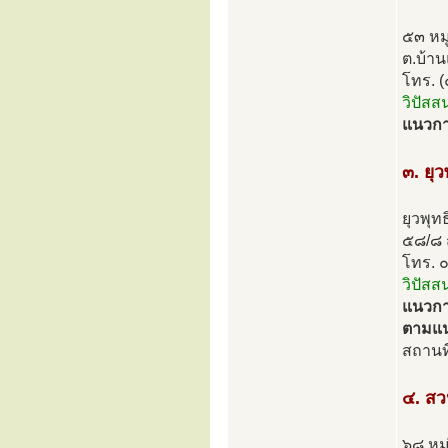
๕๓ หมู
ต.บ้าน
โทร. 
วิปัสส
แนวกา
๓. ยุ
ยุวพุ
๕๘/๘ 
โทร. 
วิปัสส
แนวการ
ตามแน
สถานที
๔. ส
๖๘ หมู