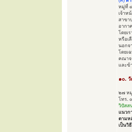
(ค)
สำ
หมู่ท
เจ้าหน
สาขาปา
อากาศเ
โดยเร
หรือเล
นอกจาก
โดยเฉพ
คณาจา
และข้
๑๐. ว
๒๗ หมู
โทร. 
วิปัสส
แนวการ
ตามหลั
เป็นวิ