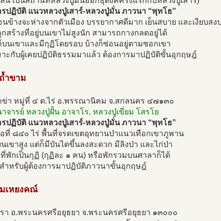
หล่น เป็นสถานที่หลวงปู่มั่นออกธุดงค์ครั้งแรกกับหลวงปู่เสาร์)
ปฏิบัติ แนวหลวงปู่เสาร์-หลวงปู่มั่น ภาวนา “พุทโธ”
ค่อนข้างจะห่างจากตัวเมือง บรรยากาศดีมาก เย็นสบาย และเงียบสง
ปลูกสร้างที่อยู่บนเขาไม่สูงนัก สามารถกางกลดอยู่ได้
ถ์บนเขาและมีกุฏิโดยรอบ บ้างก็ซ่อนอยู่ตามซอกเขา
เหมาะกับผู้เคยปฏิบัติธรรมมาแล้ว ต้องการมาปฏิบัติขั้นอุกฤษฎ์
ดถ้ำขาม
ำข่า หมู่ที่ ๔ ต.ไร่ อ.พรรณานิคม จ.สกลนคร ๔๗๑๓๐
นาจารย์ หลวงปู่ฝั้น อาจาโร, หลวงปู่เขี่ยม โสรโย
ปฏิบัติ แนวหลวงปู่เสาร์-หลวงปู่มั่น ภาวนา “พุทโธ”
นื้อที่ ๘๔๐ ไร่ พื้นที่จรดเขตอุทยานป่าแนวเทือกเขาภูพาน
่บนเขาสูง แต่ก็มีบันไดขึ้นลงสะดวก มีลิงป่า และไก่ป่า
 มีที่พักเป็นกุฏิ (กุฏิละ ๑ คน) หรือพักรวมบนศาลาก็ได้
ำหรับผู้ต้องการมาปฏิบัติภาวนาขั้นอุกฤษฎ์
ดมเหยงคณ์
ตรา อ.พระนครศรีอยุธยา จ.พระนครศรีอยุธยา ๑๓๐๐๐