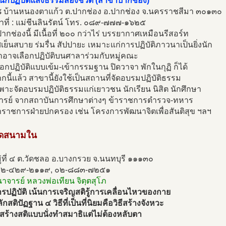
นักปฏิบัติแสงธรรมส่องชีวิต (สาขาปากช่อง)
ี่ ๘ บ้านหนองตาแก้ว ต.ปากช่อง อ.ปากช่อง จ.นครราชสีมา ๓๐๑๓๐
้าที่ : แม่ชีนลินรัตน์ โทร. ๐๘๙-๗๗๗-๑๖๒๕
กช่องนี้ มีเนื้อที่ ๒๐๐ กว่าไร่ บรรยากาศเหมือนรีสอร์ท
ย็นสบาย ร่มรื่น สัปปายะ เหมาะแก่การปฏิบัติภาวนาเป็นยิ่งนัก
าอาจเลือกปฏิบัติบนศาลาร่วมกับหมู่คณะ
ือกปฏิบัติแบบเข้ม-เข้ากรรมฐาน ปิดวาจา พักในกุฏิ ก็ได้
นี้แล้ว สาขานี้ยังใช้เป็นสถานที่จัดอบรมปฏิบัติธรรม
าะจัดอบรมปฏิบัติธรรมแก่เยาวชน นักเรียน นิสิต นักศึกษา
รย์ จากสถาบันการศึกษาต่างๆ ข้าราชการตำรวจ-ทหาร
าราชการฝ่ายปกครอง เช่น โครงการพัฒนาจิตเพื่อสันติสุข ฯลฯ
ัดสนามใน
่ที่ ๔ ต.วัดชลอ อ.บางกรวย จ.นนทบุรี ๑๑๑๓๐
๐๒-๔๒๙-๒๑๑๙, ๐๒-๘๘๓-๗๒๕๑
นาจารย์ หลวงพ่อเทียน จิตฺตสุโภ
ปฏิบัติ เน้นการเจริญสติรู้การเคลื่อนไหวของกาย
กสติปัฏฐาน ๔ วิธีที่เป็นที่นิยมคือวิธีสร้างจังหวะ
ธีสร้างสติแบบนั่งทำสมาธิแต่ไม่ต้องหลับตา