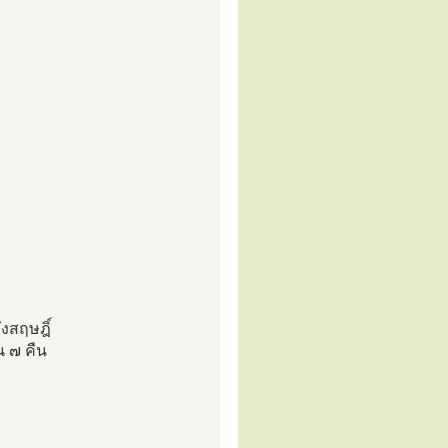
งสฤษฎิ์
น ๗ คืน