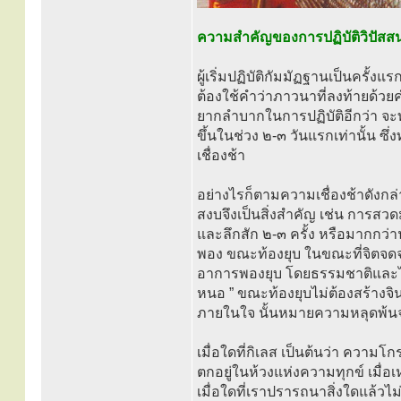
ความสำคัญของการปฏิบัติวิปัส
ผู้เริ่มปฏิบัติกัมมัฏฐานเป็นครั
ต้องใช้คำว่าภาวนาที่ลงท้ายด้วยค
ยากลำบากในการปฏิบัติอีกว่า จะ
ขึ้นในช่วง ๒-๓ วันแรกเท่านั้น ซึ
เชื่องช้า
อย่างไรก็ตามความเชื่องช้าดังกล่า
สงบจึงเป็นสิ่งสำคัญ เช่น การสวด
และลึกสัก ๒-๓ ครั้ง หรือมากกว่
พอง ขณะท้องยุบ ในขณะที่จิตจดจ่
อาการพองยุบ โดยธรรมชาติและไม่
หนอ ” ขณะท้องยุบไม่ต้องสร้างจิน
ภายในใจ นั้นหมายความหลุดพ้นจาก
เมื่อใดที่กิเลส เป็นต้นว่า ความโ
ตกอยู่ในห้วงแห่งความทุกข์ เมื่อเ
เมื่อใดที่เราปรารถนาสิ่งใดแล้ว