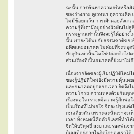
ฉะนั้น การค้นหาความจริงหรือสัจ
ของร่างกาย ดูเวทนา ดูความคิด แล
ไม่มีข้อยกเว้น การเฝ้าคอยสังเกตด
ความรู้ที่เรามีอยู่อย่างผิวเผินไปส
กรรมฐานเท่านั้นจึงจะรู้ได้อย่าง
นั้น เราจะได้พบกับธรรมชาติของจิต
อดีตและอนาคต ไม่ค่อยที่จะหยุดนิ
ปัจจุบันเท่านั้น ไม่ใช่ปล่อยจิตไป
ส่วนเรื่องที่เป็นอนาคตก็ยังมาไม่ถึ
เนื่องจากจิตของผู้เริ่มปฏิบัติใหม่
ของผู้ปฏิบัติใหม่ยังมีความคุ้นเค
และอนาคตอยู่ตลอดเวลา จิตจึงไ
ความโกรธ ความหลงด้วยกันทุกคนจะ
เรื่องพอใจ เราจะมีความรู้สึกพอใ
เป็นเรื่องที่ไม่พอใจ จิตจะปรุงแ
เช่นเดียวกัน เพราะฉะนั้นเราจะ
เวลา ทั้งหมดนี้คือตัวกิเลสที่ทำ
จิตให้บริสุทธิ์ สงบ และรอดพ้น
กิเลสที่อยู่ภายในจิตใจของเราได้