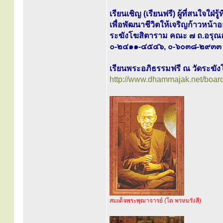
เรียนเชิญ (เรียนฟรี) ผู้ที่สนใจใฝ
เพื่อพัฒนาชีวิตให้เจริญก้าวหน้
ระฆังโฆสิตาราม คณะ ๗ ถ.อรุณอ
๐-๒๔๑๑-๔๕๔๖, ๐-๖๐๓๘-๒๙๓๓
เรียนพระอภิธรรมฟรี ณ วัดระฆั
http://www.dhammajak.net/boar
สมเด็จพระพุฒาจารย์ (โต พรหมรังสี)