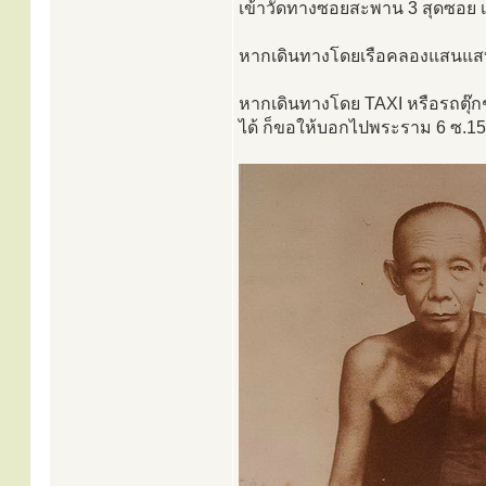
เข้าวัดทางซอยสะพาน 3 สุดซอย เ
หากเดินทางโดยเรือคลองแสนแสบ ก็
หากเดินทางโดย TAXI หรือรถตุ๊กๆ
ได้ ก็ขอให้บอกไปพระราม 6 ซ.15 ต