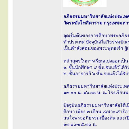
อภิธรรมมหาวิทยาลัยแห่งประเท
วัดระฆังโฆสิตาราม กรุงเทพมห
จุดเริ่มต้นของการศึกษาพระอภิธ
ทั่วประเทศ ปัจจุบันมีอภิธรรมบัณ
เป็นคำสั่งสอนของพระพุทธเจ้า ผู้
หลักสูตรในการเรียนแบ่งออกเป็น
๑. ชั้นนักศึกษา ๙ ชั้น จบแล้วได
๒. ชั้นอาจารย์ ๖ ชั้น จบแล้วได
อภิธรรมมหาวิทยาลัยแห่งประเทศไ
๑๓.๐๐ น.-๑๖.๐๐ น. ณ โรงเรียนพ
ปัจจุบันอภิธรรมมหาวิทยาลัยได้เ
ศึกษา เพียง ๓ เดือน เฉพาะเสาร์อา
สนใจพระอภิธรรมเบื้องต้น และเปิ
๑๓.๐๐-๑๕.๓๐ น.