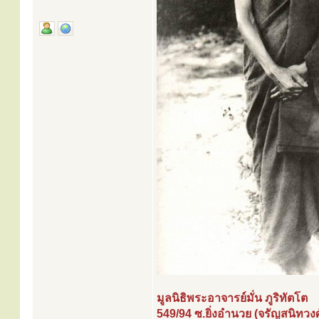
มูลนิธิพระอาจารย์มั่น ภูริทัตโต
549/94 ซ.ยิ่งอำนวย (จรัญสนิทวงศ