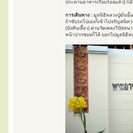
ประทานอาหารเรียบร้อยแล้ว) ก็
การเดินทาง :
มูลนิธิหลวงปู่มั่นน
ถ้าขับรถไปเองก็เข้าไปจรัญสนิทวง
(บังคับเลี้ยว) ผ่านวัดเพลงวิปัสส
หน้าปากซอยก็ได้ บอกไปมูลนิธิหลว