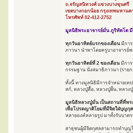
ถ.จรัญสนิทวงศ์ แขวงบางขุนศรี
เขตบางกอกน้อย กรุงเทพมหานค
โทรศัพท์ 02-412-2752
มูลนิธิพระอาจารย์มั่น ภูริทัตโต 
ทุกวันอาทิตย์แรกของเดือน
มีการ
ภาวนา นำพาโดยครูบาอาจารย์พระวิ
ทุกวันอาทิตย์ที่ 2 ของเดือน
มีการ
กรรมฐาน นั่งสมาธิภาวนา (รายก
ทั้งนี้ ทางมูลนิธิมีการจำหน่าย
สก์, หลวงปู่ตื้อ, หลวงปู่ฝั้น, หล
มูลนิธิหลวงปู่มั่น เป็นสถานที่ที่พร
เพื่อโปรดญาติโยมที่มีจิตใฝ่บุญกุ
หลายองค์หลายรูป มาทั้งรับบาต
สาธุชนผู้มีจิตกุศลสามารถทำบุญใ