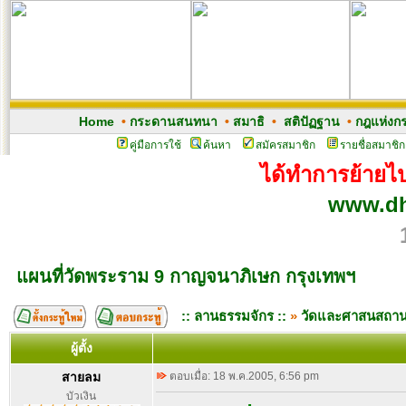
Home
•
กระดานสนทนา
•
สมาธิ
•
สติปัฏฐาน
•
กฎแห่งก
คู่มือการใช้
ค้นหา
สมัครสมาชิก
รายชื่อสมาชิก
ได้ทำการย้ายไปเ
www.dh
แผนที่วัดพระราม 9 กาญจนาภิเษก กรุงเทพฯ
:: ลานธรรมจักร ::
»
วัดและศาสนสถา
ผู้ตั้ง
สายลม
ตอบเมื่อ: 18 พ.ค.2005, 6:56 pm
บัวเงิน