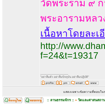
วัดพระราม ๙ ก
พระอารามหลวงช
เนื้อหาโดยละเอีย
http://www.dha
f=24&t=19317
_________________
"อย่าลืมตัว อย่าลืมปัจจุบัน อย่าลืมปฏิบัติ"
แสดงเฉพาะข้อความที่ตอบใน
:: ลานธรรมจักร ::
»
วัดและศาสนสถา