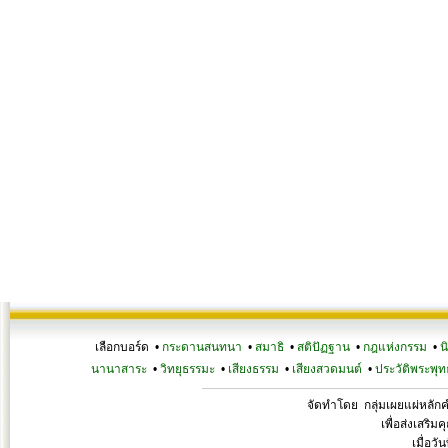
เลือกบอร์ด •
กระดานสนทนา
•
สมาธิ
•
สติปัฏฐาน
•
กฎแห่งกรรม
•
น
นานาสาระ
•
วิทยุธรรมะ
•
เสียงธรรม
•
เสียงสวดมนต์
•
ประวัติพระพุท
จัดทำโดย กลุ่มเผยแผ่หลั
เพื่อส่งเสริ
เมื่อวั