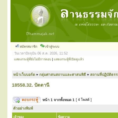
สมัครสมาชิก
เข้าสู่ระบบ
วันเวลาปัจจุบัน 06 ส.ค. 2026, 11:52
แสดงกระทู้ที่ยังไม่มีการตอบ
|
แสดงกระทู้ที่เปิดดูแล้ว
หน้าเว็บบอร์ด
»
กลุ่มศาสนสถานและศาสนพิธี
»
สถานที่ปฏิบัติธร
18558.32. ปัตตานี
หน้า
1
จากทั้งหมด
1
[ 4 โพสต์ ]
ตัวอย่างพิมพ์
เจ้าของ
ข้อความ