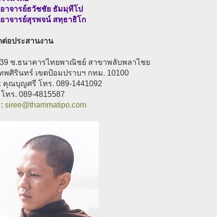
อาจารย์ธวัชชัย ธัมมฺทีโป
อาจารย์สุรพจน์ สทฺธาธิโก
ติดต่อประสานงาน
-39 ซ.ธนาคารไทยพาณิชย์ สาขาพลับพลาไชย
ทพศิรินทร์ เขตป้อมปราบฯ กทม. 10100
 : คุณบุญศรี โทร. 089-1441092
ล โทร. 089-4815587
 :
siree@thammatipo.com