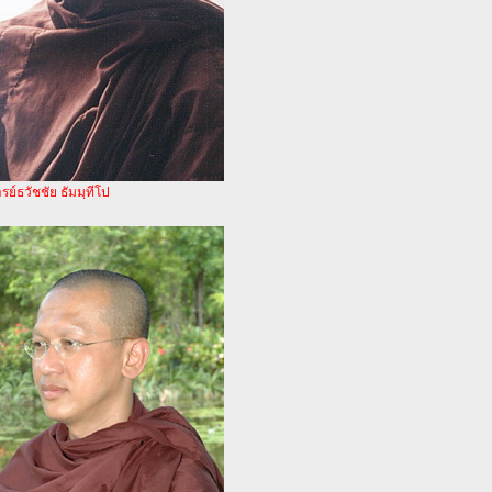
ย์ธวัชชัย ธัมมฺทีโป