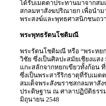
ได้รับเมตตาประทานมาจากสมเ
สกลมหาสังฆปริณายก เพื่อนำมา
พระสงฆ์และพุทธศาสนิกชนถวา
พระพุทธรัตนโชติมณี
พระรัตนโชติมณี หรือ “พระหยก
วิชัย ซึ่งเป็นศิลปะสมัยเชียงแสง
แกะสลักจากหยกเขียวทั้งก้อน ที
ซึ่งเป็นพระสารีริกธาตุที่รั
สมเด็จพระสังฆราชสกลมหาสังฆ
ประดิษฐาน ณ ศาลาปฏิบัติธรรม 
มิถุนายน 2548