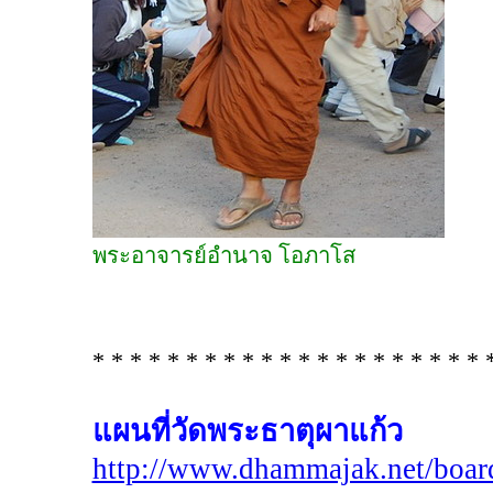
พระอาจารย์อำนาจ โอภาโส
* * * * * * * * * * * * * * * * * * * * * 
แผนที่วัดพระธาตุผาแก้ว
http://www.dhammajak.net/boar