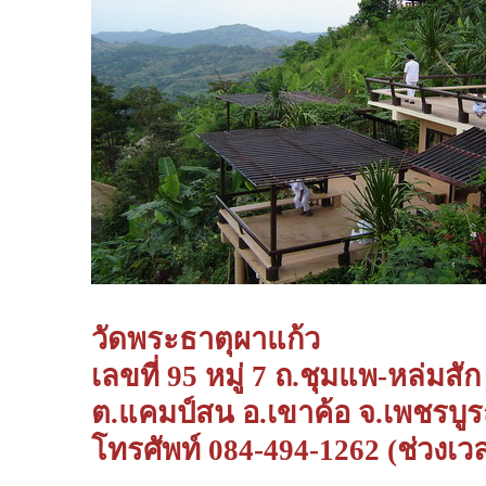
วัดพระธาตุผาแก้ว
เลขที่ 95 หมู่ 7 ถ.ชุมแพ-หล่มส
ต.แคมป์สน อ.เขาค้อ จ.เพชรบูร
โทรศัพท์ 084-494-1262 (ช่วงเวล