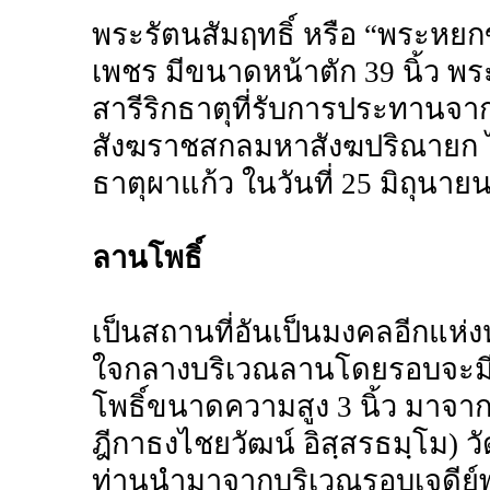
พระรัตนสัมฤทธิ์ หรือ “พระหย
เพชร มีขนาดหน้าตัก 39 นิ้ว พ
สารีริกธาตุที่รับการประทานจ
สังฆราชสกลมหาสังฆปริณายก ไ
ธาตุผาแก้ว ในวันที่ 25 มิถุนาย
ลานโพธิ์
เป็นสถานที่อันเป็นมงคลอีกแห่งห
ใจกลางบริเวณลานโดยรอบจะมีต้
โพธิ์ขนาดความสูง 3 นิ้ว มาจ
ฎีกาธงไชยวัฒน์ อิสฺสรธมฺโม) ว
ท่านนำมาจากบริเวณรอบเจดีย์พ