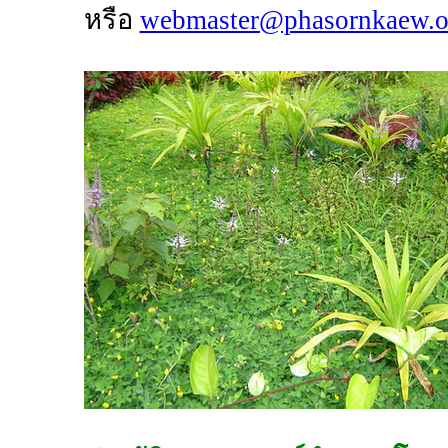
หรือ
webmaster@phasornkaew.o