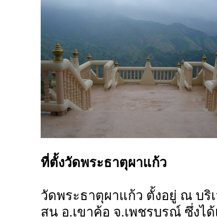
ที่ตั้งวัดพระธาตุผาแก้ว
วัดพระธาตุผาแก้ว ตั้งอยู่ ณ บ
สน อ.เขาค้อ จ.เพชรบูรณ์ ซึ่งได