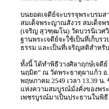
บนยอดเจดีย์จะบรรจุพระบรมสาร
สมเด็จพระญาณสังวร สมเด็จพ
(เจริญ สุวฑฺฒโน) วัดบวรนิเว
ฐานพระเจดีย์จะใช้เป็นที่เก็
ธรรม และเป็นที่เจริญสติสำหรั
ทั้งนี้ ได้ทำพิธีวางศิลาฤกษ์เจด
นฤมิต” ณ วัดพระธาตุผาแก้ว อ.เ
พฤษภาคม 2549 เวลา 13.39 น. ซึ่
แห่งความสมบูรณ์มั่งคั่งของพร
เพชรบูรณ์มาเป็นประธานในพิธี