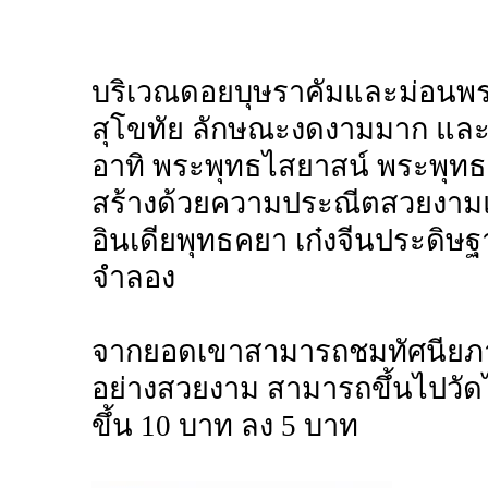
บริเวณดอยบุษราคัมและม่อนพร
สุโขทัย ลักษณะงดงามมาก และย
อาทิ พระพุทธไสยาสน์ พระพุท
สร้างด้วยความประณีตสวยงามแ
อินเดียพุทธคยา เก๋งจีนประดิ
จำลอง
จากยอดเขาสามารถชมทัศนียภา
อย่างสวยงาม สามารถขึ้นไปวัด
ขึ้น 10 บาท ลง 5 บาท