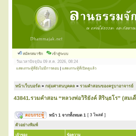
สมัครสมาชิก
เข้าสู่ระบบ
วันเวลาปัจจุบัน 09 ส.ค. 2026, 08:24
แสดงกระทู้ที่ยังไม่มีการตอบ
|
แสดงกระทู้ที่เปิดดูแล้ว
หน้าเว็บบอร์ด
»
กลุ่มศาสนบุคคล
»
รวมคำสอนของครูบาอาจารย์
43841.รวมคำสอน “หลวงพ่อวิริยังค์ สิรินฺธโร” (ส
หน้า
1
จากทั้งหมด
1
[ 3 โพสต์ ]
ตัวอย่างพิมพ์
เจ้าของ
ข้อความ