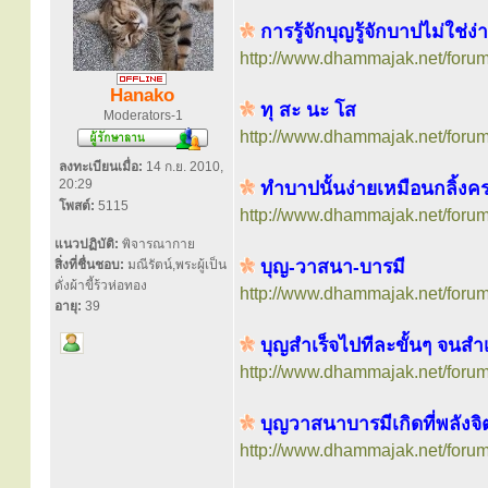
การรู้จักบุญรู้จักบาปไม่ใช่ง่
http://www.dhammajak.net/foru
Hanako
ทุ สะ นะ โส
Moderators-1
http://www.dhammajak.net/foru
ลงทะเบียนเมื่อ:
14 ก.ย. 2010,
20:29
ทำบาปนั้นง่ายเหมือนกลิ้งค
โพสต์:
5115
http://www.dhammajak.net/foru
แนวปฏิบัติ:
พิจารณากาย
บุญ-วาสนา-บารมี
สิ่งที่ชื่นชอบ:
มณีรัตน์,พระผู้เป็น
ดั่งผ้าขี้ร้วห่อทอง
http://www.dhammajak.net/foru
อายุ:
39
บุญสำเร็จไปทีละขั้นๆ จนสำเร
http://www.dhammajak.net/foru
บุญวาสนาบารมีเกิดที่พลังจิ
http://www.dhammajak.net/foru