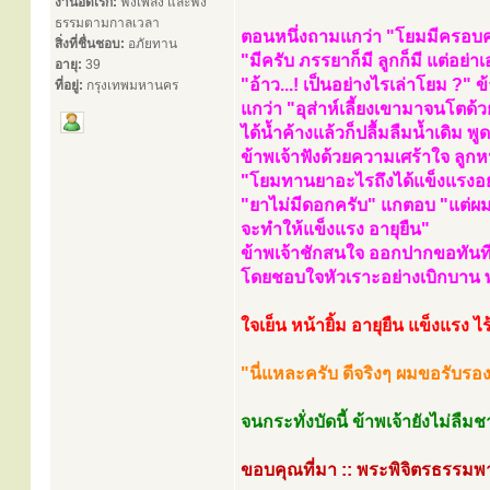
งานอดิเรก:
ฟังเพลง และฟัง
ธรรมตามกาลเวลา
ตอนหนึ่งถามแกว่า "โยมมีครอบคร
สิ่งที่ชื่นชอบ:
อภัยทาน
"มีครับ ภรรยาก็มี ลูกก็มี แต่อย่
อายุ:
39
"อ้าว...! เป็นอย่างไรเล่าโยม ?" ข้
ที่อยู่:
กรุงเทพมหานคร
แกว่า "อุส่าห์เลี้ยงเขามาจนโตด้วย
ได้น้ำค้างแล้วก็ปลื้มลืมน้ำเดิม พู
ข้าพเจ้าฟังด้วยความเศร้าใจ ลูกหน
"โยมทานยาอะไรถึงได้แข็งแรงอย่
"ยาไม่มีดอกครับ" แกตอบ "แต่ผม
จะทำให้แข็งแรง อายุยืน"
ข้าพเจ้าชักสนใจ ออกปากขอทันท
โดยชอบใจหัวเราะอย่างเบิกบาน พ
ใจเย็น หน้ายิ้ม อายุยืน แข็งแรง ไ
"นี่แหละครับ ดีจริงๆ ผมขอรับรอ
จนกระทั่งบัดนี้ ข้าพเจ้ายังไม่ลืม
ขอบคุณที่มา :: พระพิจิตรธรรมพา