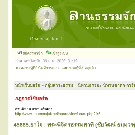
สมัครสมาชิก
เข้าสู่ระบบ
วันเวลาปัจจุบัน 09 ส.ค. 2026, 01:19
แสดงกระทู้ที่ยังไม่มีการตอบ
|
แสดงกระทู้ที่เปิดดูแล้ว
หน้าเว็บบอร์ด
»
กลุ่มสาระธรรม
»
นิทานธรรมะ-นิทานชาดก-การ์
กฎการใช้บอร์ด
อ่านนิทาน จากบอร์ดเก่า
http://www.dhammajak.net/board/viewforum.php?f=5
45685.ยาใจ : พระพิจิตรธรรมพาที (ชัยวัฒน์ ธมฺมวฑ