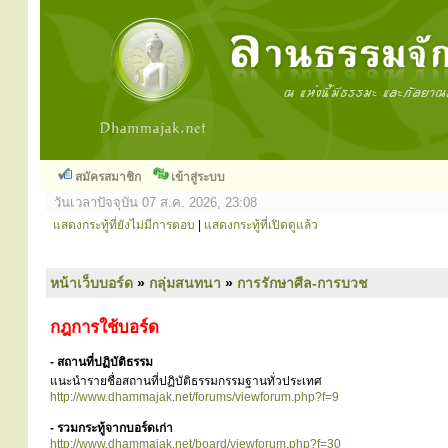
สมัครสมาชิก
เข้าสู่ระบบ
วันเวลาปัจจุบัน 07 ส.ค. 2026, 23:08
แสดงกระทู้ที่ยังไม่มีการตอบ
|
แสดงกระทู้ที่เปิดดูแล้ว
หน้าเว็บบอร์ด
»
กลุ่มสนทนา
»
การรักษาศีล-การบวช
กฎการใช้บอร์ด
- สถานที่ปฏิบัติธรรม
แนะนำรายชื่อสถานที่ปฏิบัติธรรมกรรมฐานทั่วประเทศ
http://www.dhammajak.net/forums/viewforum.php?f=9
- รวมกระทู้จากบอร์ดเก่า
http://www.dhammajak.net/board/viewforum.php?f=30