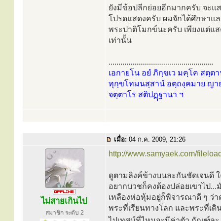
ยังมีข้อปลีกย่อยอีกมากครับ จะแสด
โปรดแสดงครับ ผมจักได้ศึกษาแลกเ
พระปาติโมกข์นะครับ เพียงแต่แสด
เท่านั้น
.....................................................
เอกายโน อยํ ภิกฺขเว มคฺโค สตฺตาน
ทุกฺขโทมนสฺสานํ อตฺถงฺคมาย ญายส
จตฺตาโร สติปฏฺฺฐานา ฯ
เมื่อ:
04 ก.ค. 2009, 21:26
http://www.samyaek.com/filelo
ดูตามลิงค์ข้างบนละกันชัดเจนดี ใครจะ
อยากบวชก็คงต้องปล่อยเขาไป...มัน
เหลืองห่อหุ้มอยู่ก็พิจารณาดี ๆ ว
ไม่สายเกินไป
พระที่เรียนทางโลก และพระที่เด
สมาชิก ระดับ 2
ไปเทศน์ที่ไหนจะมีค่าตัว กัณฑ์ล