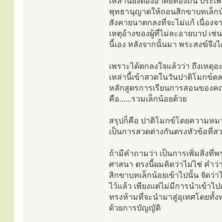
เหล่านี้ยังต้องอาศัยท้องถิ่น ประ
พุทธานุญาตให้ถอนสิกขาบทเล็กน้อยไ
สังคายนาตกลงที่จะไม่แก้ เนื่อง
เหตุอ้างของผู้ที่ไม่ละอายบาป เช่น
นี้เอง หลังจากนั้นมา พระสงฆ์จึงไ
เพราะได้ตกลงใจแล้วว่า ถึงเหตุอะ
เหล่านี้เข้าสวดในวันปาติโมกข์ตลอ
หลักสูตรการเรียนการสอนของคณะ
คือ......รวมเล็กน้อยด้วย
สรุปก็คือ ปาติโมกข์โดยความหมา
เป็นการสวดต่างกันตรงหัวข้อที่ส
ถ้ามีคำถามว่า เป็นการเพิ่มสิ่งที่
ศาสนา ตรงนี้ผมคิดว่าไม่ไช่ คำว่าไ
สิกขาบทเล็กน้อยเข้าไปนั้น จัดว่าไ
ไว้แล้ว เพียงแต่ไม่มีการนำเข้าไปส
ทรงห้ามที่จะนำมาสู่อุเทศโดยทั้งห
ด้วยการบัญญัติ