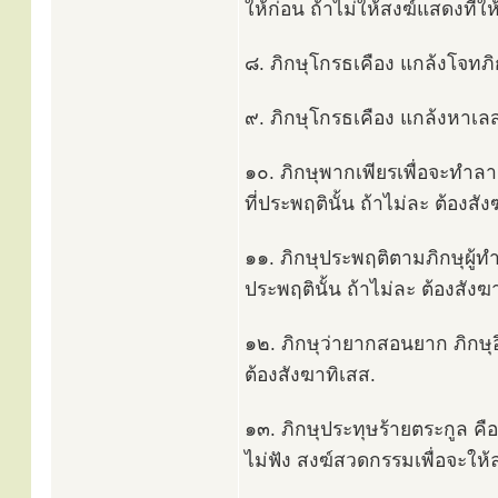
ให้ก่อน ถ้าไม่ให้สงฆ์แสดงที่ให
๘. ภิกษุโกรธเคือง แกล้งโจทภิก
๙. ภิกษุโกรธเคือง แกล้งหาเลส
๑๐. ภิกษุพากเพียรเพื่อจะทำลา
ที่ประพฤตินั้น ถ้าไม่ละ ต้องสั
๑๑. ภิกษุประพฤติตามภิกษุผู้ทำ
ประพฤตินั้น ถ้าไม่ละ ต้องสังฆ
๑๒. ภิกษุว่ายากสอนยาก ภิกษุอื
ต้องสังฆาทิเสส.
๑๓. ภิกษุประทุษร้ายตระกูล คือ
ไม่ฟัง สงฆ์สวดกรรมเพื่อจะให้ล