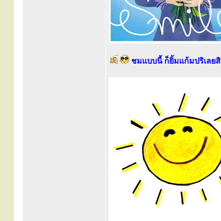
ชมแบบนี้ ก็ยิ้มแก้มปริเลยสิค