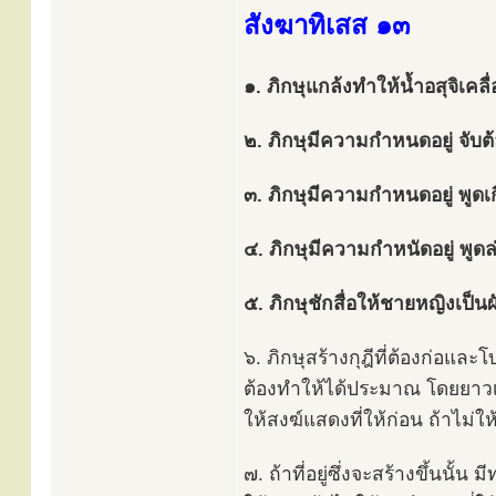
สังฆาทิเสส ๑๓
๑. ภิกษุแกล้งทำให้น้ำอสุจิเคลื
๒. ภิกษุมีความกำหนดอยู่ จับต
๓. ภิกษุมีความกำหนดอยู่ พูดเก
๔. ภิกษุมีความกำหนัดอยู่ พูด
๕. ภิกษุชักสื่อให้ชายหญิงเป็นผ
๖. ภิกษุสร้างกุฎีที่ต้องก่อและ
ต้องทำให้ได้ประมาณ โดยยาวเพ
ให้สงฆ์แสดงที่ให้ก่อน ถ้าไม่ใ
๗. ถ้าที่อยู่ซึ่งจะสร้างขึ้นนั