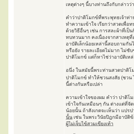
เหตุต่างๆ นี้บางท่านถึงกับกล่าวว
คำว่าปาติโมกข์ที่พระพุทธเจ้าท่
ทำความเข้าใจ เรียกว่าสวดเพื่อ
ด้วยวิธีอื่นๆ เช่น การสละผ้าที่เป็
ทบทวนมาก คงเนื่องจากสาเหตุที่อา
อาบัติเล็กน้อยเหล่านี้สอบถามกันไ
หรือยัง รายละเอียดไม่มาก ไม่ซับซ
ปาติโมกข์ แต่ก็หาไช่ว่าอาบัติเหล่
อนึ่ง ในสมัยนี้พระท่านสวดปาติโม
ปาติโมกข์ ทำให้ชวนสงสัย (ชวน ไ
นี้ต่างกันหรือเปล่า
ความเข้าใจของผม คำว่า ปาติโมกข
เข้าใจกันเหมือนๆ กัน ต่างแต่ที่จ
น้อยนั้น ถ้าสังเกตจะเห็นว่า แปร
นั้น
เช่น ในพระวินัยปิฎกมีอาบัติข้
ผู้ไม่เจ็บไข้สวมเขียงเท้า