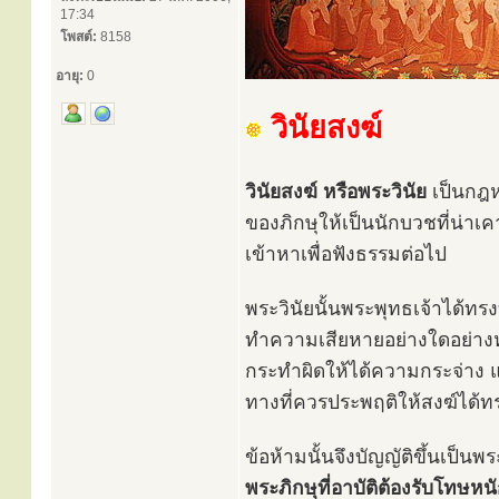
17:34
โพสต์:
8158
อายุ:
0
วินัยสงฆ์
วินัยสงฆ์ หรือพระวินัย
เป็นกฎห
ของภิกษุให้เป็นนักบวชที่น่าเ
เข้าหาเพื่อฟังธรรมต่อไป
พระวินัยนั้นพระพุทธเจ้าได้ทรงบั
ทำความเสียหายอย่างใดอย่างหนึ
กระทำผิดให้ได้ความกระจ่าง แ
ทางที่ควรประพฤติให้สงฆ์ได้ท
ข้อห้ามนั้นจึงบัญญัติขึ้นเป็นพ
พระภิกษุที่อาบัติต้องรับโทษ