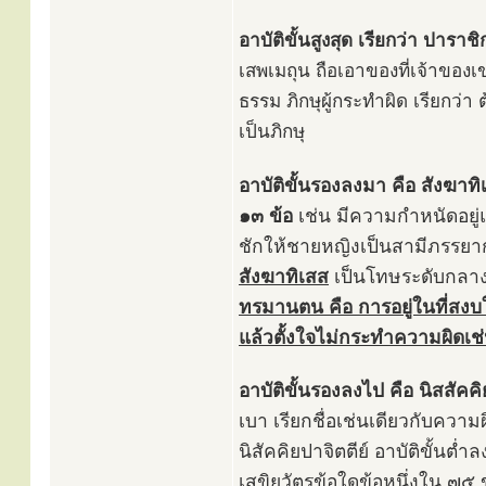
อาบัติขั้นสูงสุด เรียกว่า ปาราชิ
เสพเมถุน ถือเอาของที่เจ้าของเ
ธรรม ภิกษุผู้กระทำผิด เรียกว่
เป็นภิกษุ
อาบัติขั้นรองลงมา คือ สังฆาท
๑๓ ข้อ
เช่น มีความกำหนัดอยู่แ
ชักให้ชายหญิงเป็นสามีภรรยากั
สังฆาทิเสส
เป็นโทษระดับกลา
ทรมานตน คือ การอยู่ในที่ส
แล้วตั้งใจไม่กระทำความผิดเช่น
อาบัติขั้นรองลงไป คือ นิสสัคคิ
เบา เรียกชื่อเช่นเดียวกับความผิ
นิสัคคิยปาจิตตีย์ อาบัติขั้นต
เสขิยวัตรข้อใดข้อหนึ่งใน ๗๕