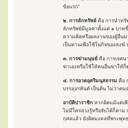
ข้อแรก”
๒. การลักทรัพย์
คือ การนำทรั
ลักทรัพย์มีมูลค่าตั้งแต่ ๑ บา
ความคิดหรือผลงานของผู้อื่นมา
เป็นทานเพื่อใช้ในกิจของสงฆ์ 
๓. การฆ่ามนุษย์
คือ การเจตนาท
ฆ่าเองหรือใช้ให้คนอื่นฆ่าให้ก็
๔. การอวดอุตริมนุสธรรม
คือ 
บรรลุอรหันต์ เป็นต้น ไม่ว่าต
อาบัติปาราชิก
หากผิดแม้แต่เพีย
ไม่มีใครล่วงรู้หรือจับได้ก็ตา
กุศลแล้ว ยังผิดมงคลที่พระพุทธ