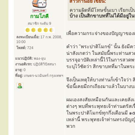
สาวิกาน้อย เขียน:
ความผิดที่มีโทษขั้นเบา เรียกเป
บ้าง เป็นสิกขาบทที่ไม่ได้มีอยู่
กามโภคี
สมาชิก ระดับ 9
เพื่อความกระจ่างของปัญญาของ
ลงทะเบียนเมื่อ:
17 ก.พ. 2008,
10:00
คำว่า "พระปาติโมกข์" นั้น ยังมีค
โพสต์:
724
น่าสังเกตว่า ในสมัยนี้พระท่านสว
แนวปฏิบัติ:
พอง-ยุบ
บรรจุอาบัติเหล่านี้ไว้ในการสว
งานอดิเรก:
ปฏิบัติวิปัสสนา
ระบุไว้ชัดว่า สิกขาบทที่มาในพระปาต
อายุ:
0
ที่อยู่:
เกษตร-นวมินทร์ กรุงเทพฯ
จึงเป็นเหตุให้บางท่านก็เข้าใจว่า
ข้อนี้เคยมีถกเถียงมาแล้วในบาง
ผมเองสงสัยเหมือนกันและเคยลังเ
ต่างๆ พบที่พระพุทธเจ้าท่านตรัสเ
ในพระปาติโมกข์ทุกกึ่งเดือนมี ๑๕๐
เหล่านี้ พระพุทธเจ้าท่านทรงบัญ
พวก