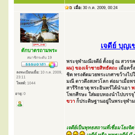
เมื่อ:
30 ก.ค. 2009, 00:24
เจดีย์ บุญเ
ตักบาตรถามพระ
สมาชิกระดับ 19
พระจุฬามณีเจดีย์ ตั้งอยู่ ณ สวรรค
ผม) ของเจ้าชายสิทธัตถะ
เมื่อคร
ลงทะเบียนเมื่อ:
10 ก.ค. 2009,
ชิต ทรงตัดมวยพระเกศาขว้างไป
23:11
มณี ดาวดึงสเทวโลก ต่อมาเมื่อ
โพสต์:
1044
สารีริกธาตุ พระอินทร์ได้นำเอา
พ
อายุ:
0
โพกศีรษะ ใส่ผอบทองนำไปบรรจุ
ขวา
ก็ประดิษฐานอยู่ในพระจุฬามณ
เจดีย์เป็นพุทธสถานที่เชื่อมโยงจ
เจดีย์ หรือ พุทธเจดีย์ ม