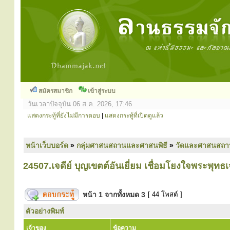
สมัครสมาชิก
เข้าสู่ระบบ
วันเวลาปัจจุบัน 06 ส.ค. 2026, 17:46
แสดงกระทู้ที่ยังไม่มีการตอบ
|
แสดงกระทู้ที่เปิดดูแล้ว
หน้าเว็บบอร์ด
»
กลุ่มศาสนสถานและศาสนพิธี
»
วัดและศาสนสถา
24507.เจดีย์ บุญเขตต์อันเยี่ยม เชื่อมโยงใจพระพุทธเ
หน้า
1
จากทั้งหมด
3
[ 44 โพสต์ ]
ตัวอย่างพิมพ์
เจ้าของ
ข้อความ