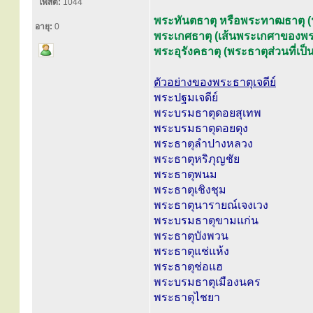
โพสต์:
1044
พระทันตธาตุ หรือพระทาฒธาตุ (ฟ
อายุ:
0
พระเกศธาตุ (เส้นพระเกศาของพร
พระอุรังคธาตุ (พระธาตุส่วนที่เ
ตัวอย่างของพระธาตุเจดีย์
พระปฐมเจดีย์
พระบรมธาตุดอยสุเทพ
พระบรมธาตุดอยตุง
พระธาตุลำปางหลวง
พระธาตุหริภุญชัย
พระธาตุพนม
พระธาตุเชิงชุม
พระธาตุนารายณ์เจงเวง
พระบรมธาตุขามแก่น
พระธาตุบังพวน
พระธาตุแช่แห้ง
พระธาตุช่อแฮ
พระบรมธาตุเมืองนคร
พระธาตุไชยา