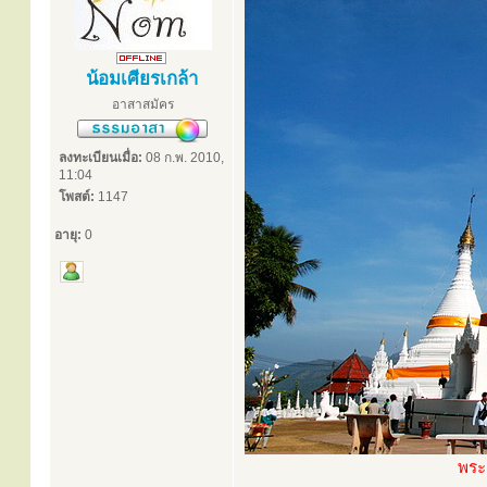
น้อมเศียรเกล้า
อาสาสมัคร
ลงทะเบียนเมื่อ:
08 ก.พ. 2010,
11:04
โพสต์:
1147
อายุ:
0
พระ