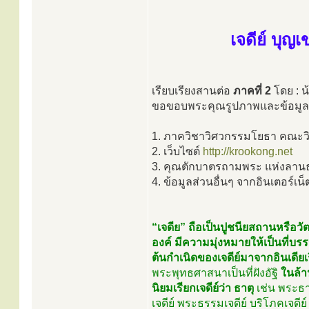
เจดีย์ บุญเ
เรียบเรียงสานต่อ
ภาคที่ 2
โดย : น
ขอขอบพระคุณรูปภาพและข้อมูล
1. ภาควิชาวิศวกรรมโยธา คณะวิ
2. เว็บไซต์
http://krookong.net
3. คุณตักบาตรถามพระ แห่งลาน
4. ข้อมูลส่วนอื่นๆ จากอินเตอร์เน็
“เจดีย” ถือเป็นปูชนียสถานหรือว
องค์ มีความมุ่งหมายให้เป็นที่บ
ต้นกำเนิดของเจดีย์มาจากอินเดีย
พระพุทธศาสนาเป็นที่ฝังอัฐิ
ในล้าน
นิยมเรียกเจดีย์ว่า ธาตุ
เช่น พระธา
เจดีย์ พระธรรมเจดีย์ บริโภคเจดี