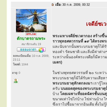
เมื่อ:
30 ก.ค. 2009, 00:32
เจดีย์ชเ
พระมหาเจดีย์ชเวดากอง สร้างขึ้น
ตักบาตรถามพระ
ราวพุทธศตวรรษที่ ๑๙ ได้ทรงพระ
สมาชิกระดับ 19
และนับจากนั้นพระบรมธาตุก็ได้ร
ทองคำ รัตนชาติ และสิ่งมีค่าต่างๆ
ลงทะเบียนเมื่อ:
10 ก.ค. 2009,
ระหว่างนั้นองค์พระเจดียก็มีความสู
23:11
เมตร)
โพสต์:
1044
ในช่วงพุทธศตวรรษที่ ๒๐ ระหว่างร
อายุ:
0
พระบรมธาตุก็มิได้รับความเสีย
พระบรมธาตุหักตกลงมา
เรารู้ไ
ครับ
บนยอดสุดของพระบรมธาตุนั้
บ้าง
โดยเฉพาะที่ยอดฉัตรชั้นบนสุ
ขนาดเท่าไข่ไก่บ้าง ไข่ห่านบ้าง 
ซึ่งเราไปซื้อมาจากอินเดีย ตั้งไม