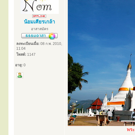
น้อมเศียรเกล้า
อาสาสมัคร
ลงทะเบียนเมื่อ:
08 ก.พ. 2010,
11:04
โพสต์:
1147
อายุ:
0
พระ