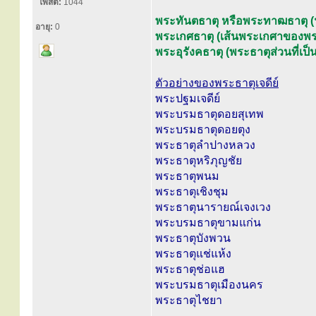
โพสต์:
1044
พระทันตธาตุ หรือพระทาฒธาตุ (ฟ
อายุ:
0
พระเกศธาตุ (เส้นพระเกศาของพร
พระอุรังคธาตุ (พระธาตุส่วนที่เ
ตัวอย่างของพระธาตุเจดีย์
พระปฐมเจดีย์
พระบรมธาตุดอยสุเทพ
พระบรมธาตุดอยตุง
พระธาตุลำปางหลวง
พระธาตุหริภุญชัย
พระธาตุพนม
พระธาตุเชิงชุม
พระธาตุนารายณ์เจงเวง
พระบรมธาตุขามแก่น
พระธาตุบังพวน
พระธาตุแช่แห้ง
พระธาตุช่อแฮ
พระบรมธาตุเมืองนคร
พระธาตุไชยา