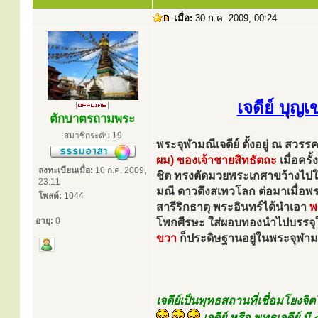
เมื่อ:
30 ก.ค. 2009, 00:24
เจดีย์ บุญเ
ตักบาตรถามพระ
สมาชิกระดับ 19
พระจุฬามณีเจดีย์ ตั้งอยู่ ณ สวรรค
ผม) ของเจ้าชายสิทธัตถะ
เมื่อคร
ลงทะเบียนเมื่อ:
10 ก.ค. 2009,
ชิต ทรงตัดมวยพระเกศาขว้างไป
23:11
มณี ดาวดึงสเทวโลก ต่อมาเมื่อ
โพสต์:
1044
สารีริกธาตุ พระอินทร์ได้นำเอา
พ
อายุ:
0
โพกศีรษะ ใส่ผอบทองนำไปบรรจุ
ขวา
ก็ประดิษฐานอยู่ในพระจุฬามณ
เจดีย์เป็นพุทธสถานที่เชื่อมโยงจ
เจดีย์ หรือ พุทธเจดีย์ ม