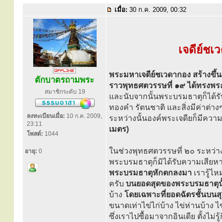
เมื่อ:
30 ก.ค. 2009, 00:32
เจดีย์ชเ
พระมหาเจดีย์ชเวดากอง สร้างขึ้น
ตักบาตรถามพระ
ราวพุทธศตวรรษที่ ๑๙ ได้ทรงพระ
สมาชิกระดับ 19
และนับจากนั้นพระบรมธาตุก็ได้ร
ทองคำ รัตนชาติ และสิ่งมีค่าต่างๆ
ลงทะเบียนเมื่อ:
10 ก.ค. 2009,
ระหว่างนั้นองค์พระเจดียก็มีความสู
23:11
เมตร)
โพสต์:
1044
ในช่วงพุทธศตวรรษที่ ๒๐ ระหว่างร
อายุ:
0
พระบรมธาตุก็มิได้รับความเสีย
พระบรมธาตุหักตกลงมา
เรารู้ไ
ครับ
บนยอดสุดของพระบรมธาตุนั้
บ้าง
โดยเฉพาะที่ยอดฉัตรชั้นบนสุ
ขนาดเท่าไข่ไก่บ้าง ไข่ห่านบ้าง 
ซึ่งเราไปซื้อมาจากอินเดีย ตั้งไม