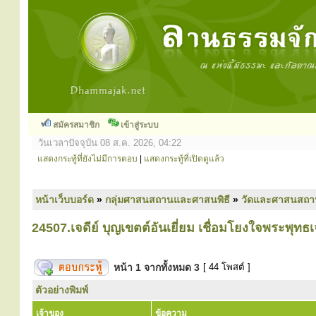
สมัครสมาชิก
เข้าสู่ระบบ
วันเวลาปัจจุบัน 08 ส.ค. 2026, 04:22
แสดงกระทู้ที่ยังไม่มีการตอบ
|
แสดงกระทู้ที่เปิดดูแล้ว
หน้าเว็บบอร์ด
»
กลุ่มศาสนสถานและศาสนพิธี
»
วัดและศาสนสถา
24507.เจดีย์ บุญเขตต์อันเยี่ยม เชื่อมโยงใจพระพุทธเ
หน้า
1
จากทั้งหมด
3
[ 44 โพสต์ ]
ตัวอย่างพิมพ์
เจ้าของ
ข้อความ