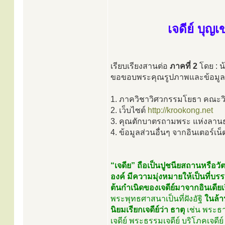
เจดีย์ บุญเ
เรียบเรียงสานต่อ
ภาคที่ 2
โดย : น
ขอขอบพระคุณรูปภาพและข้อมูล
1. ภาควิชาวิศวกรรมโยธา คณะวิ
2. เว็บไซต์
http://krookong.net
3. คุณตักบาตรถามพระ แห่งลาน
4. ข้อมูลส่วนอื่นๆ จากอินเตอร์เน็
“เจดีย” ถือเป็นปูชนียสถานหรือว
องค์ มีความมุ่งหมายให้เป็นที่บ
ต้นกำเนิดของเจดีย์มาจากอินเดีย
พระพุทธศาสนาเป็นที่ฝังอัฐิ
ในล้าน
นิยมเรียกเจดีย์ว่า ธาตุ
เช่น พระธา
เจดีย์ พระธรรมเจดีย์ บริโภคเจดี