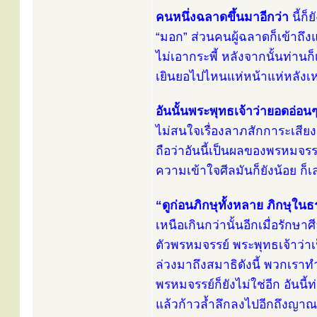
คนหนึ่งฉลาดขึ้นมาอีกว่า
นี้ก็
“มอก” ส่วนคนผู้ฉลาดก็เข้าถึง
ไม่เอากระพี้ หลังจากนั้นท่า
เยินยอไปไหนแห่หน้าแห่หลังเห
อันนั้นพระพุทธเจ้าว่ายอดอ่อน
ไม่สนใจเรื่องลาภสักการะเสียง
ถือว่าอันนี้เป็นผลของพรหมจรรย์
ความเข้าใจศีลมันก็ยังน้อย ก็เล
“ดูก่อนภิกษุทั้งหลาย ภิกษุในธร
เหนือเกินกว่านั้นอีกเมื่อรักษาศ
ตัวพรหมจรรย์ พระพุทธเจ้าว่าเ
ล่วงมาถึงสมาธิดังนี้ พวกเราทำอย
พรหมจรรย์ก็ยังไม่ใช่อีก อันนี้ท
แล้วก้าวล้ำลึกลงไปอีกถึงญาณทั