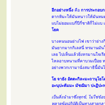
อีกอย่างหนึ่ง
คือ
การประกอบก
ตากหิมะให้มันหนาวให้มันหมดค
แบไม่ยอมแบกี่ปีกี่ชาติก็ไม่แบ 
โยค
บางคนนอนย่างไฟ เขาว่าย่างกิเ
มันยากมากกิเลสนี่ ทรมานมัน
เลย ไปเห็นแล้วยิ่งทรมานใจเร
ไหลอาบหนามที่คาบวมเปื่อย ทร
อย่างพวกเรามานั่งสมาธินี้มัน
โย จายัง อัตตะกิละมะถานุโยโค
อะนุปะคัมมะ มัชฌิมา ปะฏิปะ
เป็นสิ่งนำมาซึ่งทุกข์, ไม่ใช่ข
หลายข้อปฏิบัติเป็นทางสายกลาง 