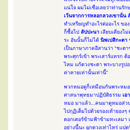
แน่ใจ ผมไม่เชื่อเลยว่าท่านรั
เว้นจากการหลอกลวงเขานั่น 
ทำเหรียญทำอะไรต่ออะไร ของมันดี
ก็ซื้อไป
ลัปปะนา
เลียบเคียงไม่
ระ อันนั้นก็ไม่ได้
นิพเปสิกะตา
ข
เป็นภาษาภาคอีสานว่า “ชะตาขาด 
พระศุกร์เข้า พระเสาร์แทรก ต
ไหม แก้ดวงชะตา พระบางรูปอาจ
ค่าคายเท่านั้นเท่านี้”
พวกหมอดูก็เหมือนกันพระหมอด
ศาสนาพุทธมาปฏิบัติธรรม
เอา
หมอ มาแล้ว...คนมาดูหมอส่วน
ไปกุฏิเต็มไปด้วยรองเท้ายองๆ 
ดอกเตอร์ข้ามฟ้าข้ามทะเลมา เป
อย่างนี้นะ ผูกดวงเท่าไหร่ แป