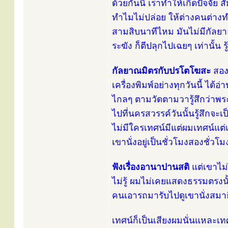
ด้วยกันนี่ เราทำให้เกิดปัจจัย
ทำไมไม่ปล่อย ให้ต่างคนต่างทำ
สามสิบนาทีไหม มันไม่มีกัลยาณ
ระฆัง ก็ตีปลุกไปเฉยๆ เท่านั้น ร
กัลยาณมิตรกับปรโตโฆสะ
สองอั
เครื่องพิมพ์อย่างทุกวันนี้ ได้
ไกลๆ ตามวัดตามวารู้สึกว่าพร
ไปที่นครสวรรค์วันนั้นรู้สึกจ
ไม่มีใครเทศน์มีแต่ผมเทศน์แต่เ
เขานั่งอยู่เป็นชั่วโมงสองชั่วโ
ฟังเรื่องอานาปานสติ
แต่เขาไม่ร
ไม่รู้ ผมไม่เคยแสดงธรรมตรงนั
คนเอารถมารับไปดูเขานั่งสม
เทศน์ก็เป็นเสียงผมนั่นแหละเทศ