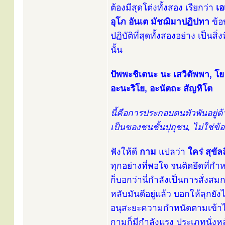
ต้องมีสุดโต่งทั้งสอง เรียกว่า
เอ
อุโภ อันเต มัชฌิมาปฏิปทา
ข้อ
ปฏิบัติที่สุดทั้งสองอย่าง เป็น
นั้น
ปัพพะชิเตนะ นะ เสวิตัพพา, โย
อะนะริโย, อะนัตถะ สัญหิโต
นี้คือการประกอบตนพัวพันอยู่
เป็นของชนชั้นปุถุชน, ไม่ใช่ข
ฟังให้ดี
กาม
แปลว่า
ใคร่ สุขัล
ทุกอย่างที่พอใจ จนติดยึดที่ก
ก็บอกว่านี่กำลังเป็นการสั่งส
หลับมันดีอยู่แล้ว บอกให้ลุกย
อนุสะยะความกำหนัดตามเข้าไปน
กามก็มีกำลังแรง ประเภทนั่งห