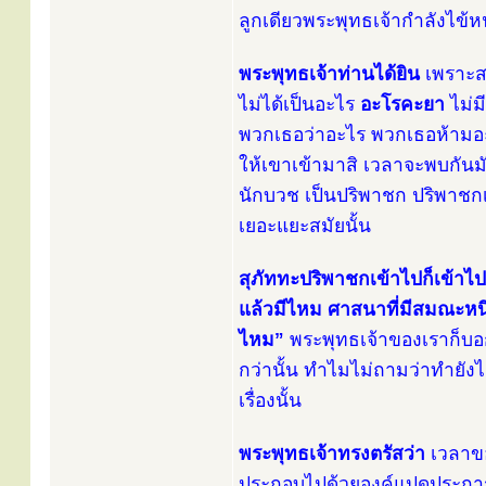
ลูกเดียวพระพุทธเจ้ากำลังไข้หน
พระพุทธเจ้าท่านได้ยิน
เพราะสต
ไม่ได้เป็นอะไร
อะโรคะยา
ไม่ม
พวกเธอว่าอะไร พวกเธอห้ามอะไ
ให้เขาเข้ามาสิ เวลาจะพบกันมั
นักบวช เป็นปริพาชก ปริพาชกเ
เยอะแยะสมัยนั้น
สุภัททะปริพาชกเข้าไปก็เข้า
แล้วมีไหม ศาสนาที่มีสมณะหนึ่ง
ไหม”
พระพุทธเจ้าของเราก็บอก
กว่านั้น ทำไมไม่ถามว่าทำยัง
เรื่องนั้น
พระพุทธเจ้าทรงตรัสว่า
เวลาขอ
ประกอบไปด้วยองค์แปดประการนี