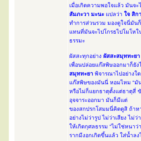
เมื่อเกิดความพอใจแล้ว มันจะไ
สัมภะวา มะนะ
แปลว่า
ใจ สิก
ทำการส่วนรวม มองดูใจนี่มันก็
แทนที่มันจะไปโกรธไปโมโหในสิ่
ธรรมะ
ผัสสะทุกอย่าง
ผัสสะสมุททะยา
เพื่อนปล่อยแก๊สพิษออกมาก็ยัง
สมุททะยา
พิจารณาไปอย่างใดก็
แก๊สพิษของมันนี่ หอมไหม “มันก
หรือไม่ก็แยกธาตุตั้งแต่ธาตุสี
อุจจาระออกมา มันก็มีแต่
ของสกปรกโสมมนี่คิดดูสิ ถ้า
อย่างไม่ว่ารูป ไม่ว่าเสียง ไม่ว
ให้เกิดกุศลธรรม “ไม่ใช่หนาว่า
รากมีงอกเกิดขึ้นแล้ว ใส่น้ำลงไ