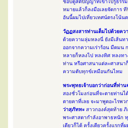
ชอบดูสติปัญญาที่เข้าไปรู้ธรร
หมายแล้วก็ลงมือเลยจัดการ ทีนี
อันนี้ผมไปเที่ยวเทศน์ตรงโน้นต
วัฏฏสงสารท่านเต็มไปด้วยควา
ด้วยความลุ่มหลงนี่ ยังมีเส้นท
ออกจากความเร่าร้อน มืดมน กระ
หลายก็หลงไป หลงทิศ หลงทางไ
ท่าน หรือศาสนาแต่ละศาสนาก็เ
ความดับทุกข์เหมือนกันไหม
พระพุทธเจ้าบอกว่าก่อนที่ท่า
สองชั่วโมงก่อนที่จะตายท่านได
ตายคาที่เลย จะมาพูดอะไรพวก
ว่าสุภัททะ
สาวกองค์สุดท้าย ภิก
พระศาสดากำลังอาพาธหนัก ทุก
เดียวก็ได้ ครั้งเดียวครั้งแรกที