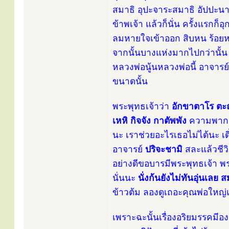
สมาธิ อุปะจาระสมาธิ อัปปะน
ข้าพเจ้า แล้วก็นั่น ครั้งแรก
ลมหายใจเข้าออก สิบหน ร้อย
จากนั้นบางแห่งมากไปกว่านั้น 
หลวงพ่อนู้นหลวงพ่อนี้ อาจารย์
ขนาดนั้น
พระพุทธเจ้าว่า
อักขาตาโร ตะ
เหหิ กิจจัง กาตัพพัง
ความพากเพ
นะ เราช่วยอะไรเธอไม่ได้นะ เดี
อาจารย์
ปริจะชามิ
สละแล้วชีว
อย่างดีขอบารมีพระพุทธเจ้า พร
นั่นนะ
นั่งก้นยังไม่ทันอุ่นเลย
ข้าวต้ม ลองดูเถอะคุณพ่อใหญ่
เพราะฉะนั้นเรื่องอริยมรรคมีอ