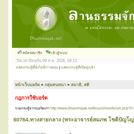
สมัครสมาชิก
เข้าสู่ระบบ
วันเวลาปัจจุบัน 09 ส.ค. 2026, 04:13
แสดงกระทู้ที่ยังไม่มีการตอบ
|
แสดงกระทู้ที่เปิดดูแล้ว
หน้าเว็บบอร์ด
»
กลุ่มสนทนา
»
สมาธิ, สติ
กฎการใช้บอร์ด
รวมกระทู้จากบอร์ดเก่า
http://www.dhammajak.net/board/viewforum.php?f=
60764.ทางสายกลาง (พระอาจารย์สมภพ โชติปัญโญ