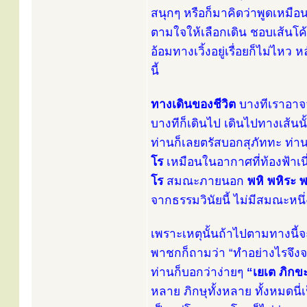
สนุกๆ หรือก็มาคิดว่าพูดเหมื
ตามใจให้เลือกเดิน ชอบเส้นโค้
อ้อมทางเวิ้งอยู่เรื่อยก็ไม่ไหว
นี้
ทางเดินของชีวิต
บางทีเราอาจจ
บางทีก็เดินไป เดินไปทางเส้น
ท่านก็เลยตรัสบอกสุภัททะ ท่า
โร
เหมือนในอากาศที่ท้องฟ้าเนี
โร
สมณะภายนอก
พหิ พหิระ พ
จากธรรมวินัยนี้ ไม่มีสมณะหนึ
เพราะเหตุนั้นถ้าไปตามทางนี้จ
พาชกก็ถามว่า “ทำอย่างไรจึงจะ
ท่านก็บอกว่าง่ายๆ
“เยเต ภิกข
หลาย ภิกษุทั้งหลาย ทั้งหมดน