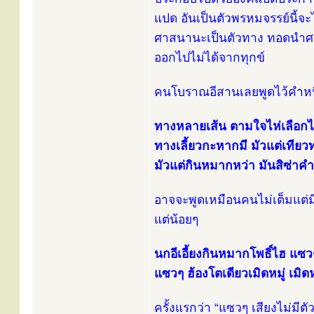
แปด อันเป็นตัวพรหมจรรย์นี้จะ
ศาสนานะเป็นตัวทาง ทอดนำศาสน
ออกไปไม่ได้จากทุกข์
คนโบราณอีสานเลยพูดไว้คำหนึ
ทางหลายเส้น ตามใจไห่เลือกไต่ ค
ทางเลี้ยวกะหากมี มัวแต่เทียวท
มัวแต่กินหมากหว่า มันสิซ่าค
อาจจะพูดเหมือนคนไม่เต็มแต่มี
แต่น้อยๆ
นกอีเอี้ยงกินหมากโพธิ์ไฮ แซวๆ
แซวๆ ฮ้องโตเดียวเมิดหมู่ เมิดหม
ครั้งแรกว่า “แซวๆ เสียงไม่มีตัว