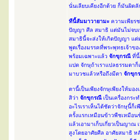
นั่นเลียบเคียงอีกด้วย ก็มันผ
ทีนี้สัมมาวายามะ
ความเพียรชอ
ปัญญา ศีล สมาธิ แต่มันไม่จบเพี
สมาธินี้จะส่งให้เกิดปัญญา แต
พูดเรื่องมรรคที่พระพุทธเจ้าขอ
พร้อมเฉพาะแล้ว
จักขุกรณี
ที่น
แปด จักษุถ้าเราแปลธรรมดาก
มาบวชแล้วหรือถึงมีตา
จักขุก
ตานี้เป็นเพียงจักษุเพียงให้มองเห
สิว่า
จักขุกรณี
เป็นเครื่องกระท
อะไรเราเห็นได้ชัดว่าจักษุนี้
ครั้งแรกเหมือนข้าวพืชเหมือนข
แล้วเอามาเก็บเกี่ยวเป็นญาณ
สูงโดยอาศัยศีล อาศัยสมาธิ หล