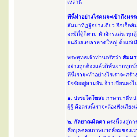
เหล่านี้
ทีนี้ทำอย่างไรคนจะเข้าถึงมรร
สัมมาทิฏฐิอย่างเดียว อีกเจ็ดส
จะมีกี่ตู้ก็ตาม หัวจักรแล่น ทุ
จนถึงสงขลาหาดใหญ่ ตั้งแต่เม
พระพุทธเจ้าท่านตรัสว่า
สัมมาท
อย่างถูกต้องแล้วก็พ้นจากทุกข์ท
ทีนี้เราจะทำอย่างไรเราจะสร้าง
ปัจจัยอยู่สามอัน อ้าวเขียนล
๑. ปะระโตโฆสะ
ภาษาบาลีหน่อ
ผู้รู้ คือตรงนี้เราจะต้องฟังเสียง
๒. กัลยาณมิตตา
ตรงนี้ลงสู่กา
คือบุคคลสภาพแวดล้อมของเร