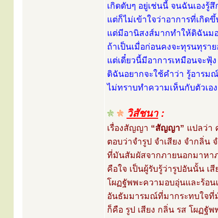
เกิดดับๆ อยู่เช่นนี้ จนฉันเองรู้
แต่ก็ไม่เข้าใจว่าอาการที่เกิดขึ
แต่มีอานิสงส์มากทำให้ดิฉัน
ถ้าเป็นเมื่อก่อนคงจะทุรนทุรายอ
แต่เดี๋ยวนี้มีอาการเหมือนจะฟุ้
ดิฉันอยากจะใช้คำว่า รู้อารมณ์แ
ไม่ทราบทำความเห็นกับตัวเองถ
วิสัชนา
:
เรื่องสัญญา
“สัญญา”
แปลว่า 
ตอบว่าจำรูป จำเสียง จำกลิ่น
ที่มันสัมผัสจากภายนอกมาหา
คือใจ เป็นผู้รับรู้ว่ารูปอันนั้น เ
โผฏฐัพพะความอบอุ่นและร้อนแข็
อันธัมมารมณ์ที่มากระทบใจที่
ก็คือ รูป เสียง กลิ่น รส โผฏฐัพ