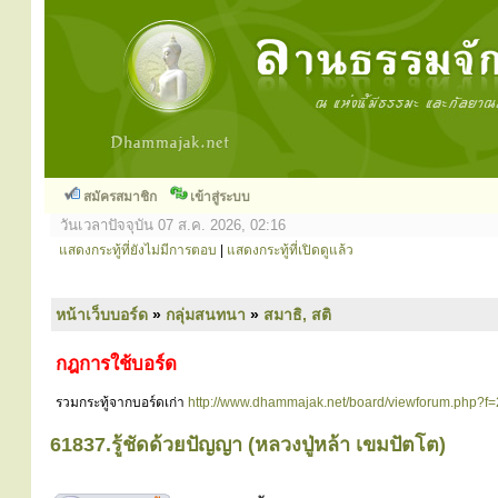
สมัครสมาชิก
เข้าสู่ระบบ
วันเวลาปัจจุบัน 07 ส.ค. 2026, 02:16
แสดงกระทู้ที่ยังไม่มีการตอบ
|
แสดงกระทู้ที่เปิดดูแล้ว
หน้าเว็บบอร์ด
»
กลุ่มสนทนา
»
สมาธิ, สติ
กฎการใช้บอร์ด
รวมกระทู้จากบอร์ดเก่า
http://www.dhammajak.net/board/viewforum.php?f=
61837.รู้ชัดด้วยปัญญา (หลวงปู่หล้า เขมปัตโต)