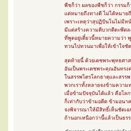
พืชก็ว่า ผลของพืชก็ว่า กรรมก
แต่หมายถึงทางดี ไม่ได้หมายถึ
เพราะเหตุว่าสุปฏิปันโนไม่มีหน้า
มีแต่สร้างความดีบวกดีตะพึดล
ที่พูดอยู่เดี๋ยวนี้หมายความว่
ทวนไปทวนมาเพื่อให้เข้าใจชัด 
สุดท้ายนี้ ด้วยเดชพระพุทธศา
อันเป็นพระเดชพระคุณอันทรงค
ในสรรพไตรโลกธาตุและสรรพจ
พวกเราทั้งหลายจงข้ามความหล
เมื่อข้ามปัจจุบันได้แล้ว คือโลก
ก็เท่ากับว่าข้ามอดีต ข้ามอน
จงพิจารณาให้มีสิทธิ์เห็นชั
ถ้านอกเหนือกว่านี้แล้วเป็น