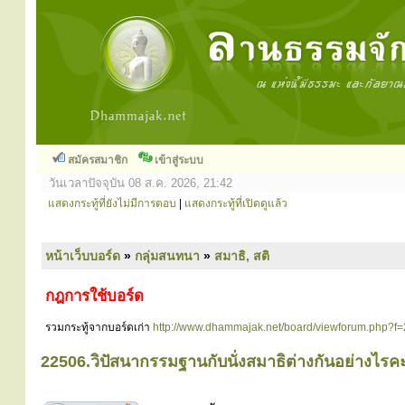
สมัครสมาชิก
เข้าสู่ระบบ
วันเวลาปัจจุบัน 08 ส.ค. 2026, 21:42
แสดงกระทู้ที่ยังไม่มีการตอบ
|
แสดงกระทู้ที่เปิดดูแล้ว
หน้าเว็บบอร์ด
»
กลุ่มสนทนา
»
สมาธิ, สติ
กฎการใช้บอร์ด
รวมกระทู้จากบอร์ดเก่า
http://www.dhammajak.net/board/viewforum.php?f=
22506.วิปัสนากรรมฐานกับนั่งสมาธิต่างกันอย่างไรค