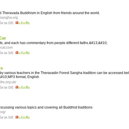
Theravada Buddhism in English from friends around the world.
bsangha.org
โหวต 0/0
แจ้งเสีย
Cat
ts, and each has commentary from people different faiths.&#13;&#10;
ecat.com
โหวต 0/0
แจ้งเสีย
ks
y various teachers in the Theravadin Forest Sangha tradition can be accessed be
#10;MP3 format, English
ks.org.uk/
โหวต 0/0
แจ้งเสีย
scussing various topics and covering all Buddhist traditions
org/
โหวต 0/0
แจ้งเสีย