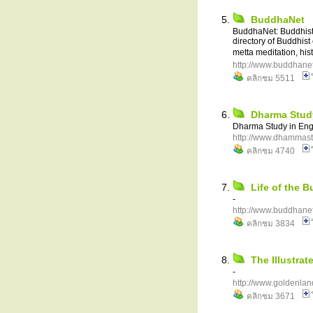
BuddhaNet
BuddhaNet: Buddhist
directory of Buddhist
metta meditation, his
http://www.buddhanet
คลิกชม 5511
Dharma Stud
Dharma Study in Eng
http://www.dhammast
คลิกชม 4740
Life of the 
-
http://www.buddhanet
คลิกชม 3834
The Illustra
-
http://www.goldenla
คลิกชม 3671