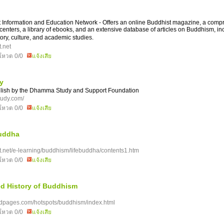
 Information and Education Network - Offers an online Buddhist magazine, a com
 centers, a library of ebooks, and an extensive database of articles on Buddhism, inc
tory, culture, and academic studies.
.net
โหวต 0/0
แจ้งเสีย
y
lish by the Dhamma Study and Support Foundation
udy.com/
โหวต 0/0
แจ้งเสีย
Buddha
.net/e-learning/buddhism/lifebuddha/contents1.htm
โหวต 0/0
แจ้งเสีย
ted History of Buddhism
ndpages.com/hotspots/buddhism/index.html
โหวต 0/0
แจ้งเสีย