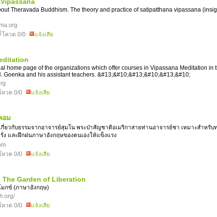
Vipassana
bout Theravada Buddhism. The theory and practice of satipatthana vipassana (insig
ma.org
โหวต 0/0
แจ้งเสีย
ditation
onal home page of the organizations which offer courses in Vipassana Meditation in t
.N. Goenka and his assistant teachers. &#13;&#10;&#13;&#10;&#13;&#10;
rg
โหวต 0/0
แจ้งเสีย
ทคอม
เกี่ยวกับธรรมจากอาจารย์สุมโน พระป่าสัญชาติอเมริกาสายท่านอาจารย์ชา เหมาะสำหรับ
ับฝรั่ง และฝึกฝนภาษาอังกฤษของตนเองให้แข็งแรง
com
โหวต 0/0
แจ้งเสีย
The Garden of Liberation
มกข์ (ภาษาอังกฤษ)
h.org/
โหวต 0/0
แจ้งเสีย