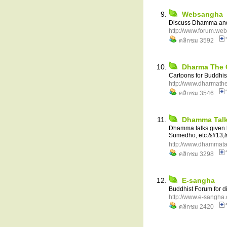
Websangha
Discuss Dhamma and 
http://www.forum.we
คลิกชม 3592
Dharma The 
Cartoons for Buddhis
http://www.dharmath
คลิกชม 3546
Dhamma Tal
Dhamma talks given b
Sumedho, etc.&#13;&
http://www.dhammatal
คลิกชม 3298
E-sangha
Buddhist Forum for di
http://www.e-sangha.
คลิกชม 2420