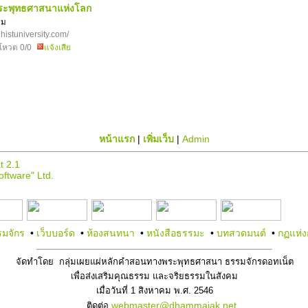
ระพุทธศาสนาแห่งโลก
ิม
histuniversity.com/
โหวต 0/0
แจ้งเสีย
หน้าแรก
|
เพิ่มเว็บ
|
Admin
 2.1
ftware" Ltd.
มจักร
•
เว็บบอร์ด
•
ห้องสนทนา
•
หนังสือธรรมะ
•
บทสวดมนต์
•
กฏแห่
จัดทำโดย กลุ่มเผยแผ่หลักคำสอนทางพระพุทธศาสนา ธรรมจักรดอทเน็ต
เพื่อส่งเสริมคุณธรรม และจริยธรรมในสังคม
เมื่อวันที่ 1 สิงหาคม พ.ศ. 2546
webmaster@dhammajak.net
ติดต่อ