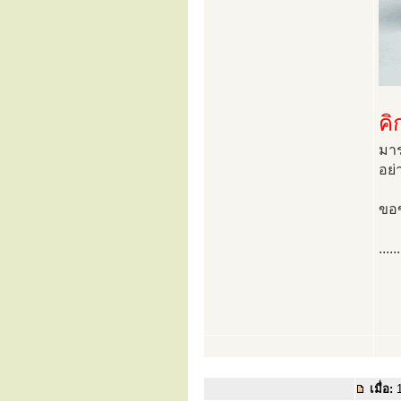
คิ
มาร
อย่
ขอ
......
เมื่อ:
1