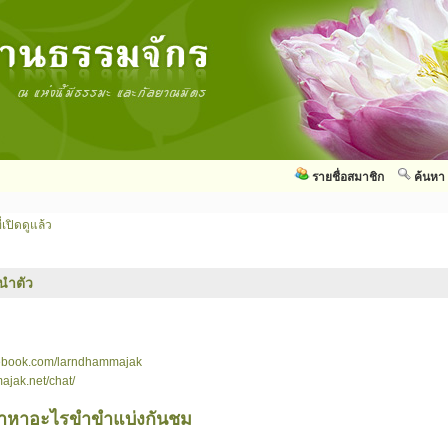
รายชื่อสมาชิก
ค้นหา
่เปิดดูแล้ว
นำตัว
cebook.com/larndhammajak
ajak.net/chat/
มาหาอะไรขำขำแบ่งกันชม