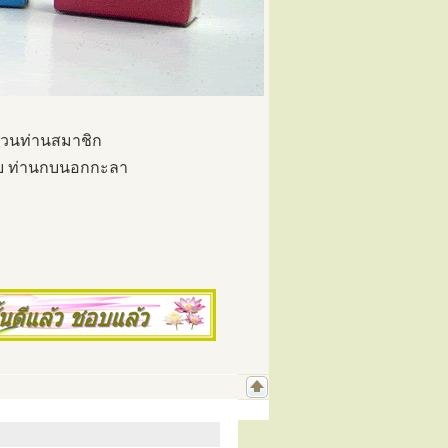
ี้ชวนท่านสมาชิก
าย ท่านกบนอกกะลา