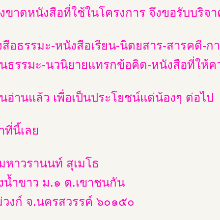
ังขาดหนังสือที่ใช้ในโครงการ จึงขอรับบริจา
งสือธรรมะ-หนังสือเรียน-นิตยสาร-สารคดี-กา
นธรรมะ-นวนิยายแทรกข้อคิด-หนังสือที่ให้คว
่านอ่านแล้ว เพื่อเป็นประโยชน์แด่น้องๆ ต่อไป
ที่นี้เลย
มหาวรานนท์ สุเมโธ
ังน้ำขาว ม.๑ ต.เขาชนกัน
ม่วงก์ จ.นครสวรรค์ ๖๐๑๕๐