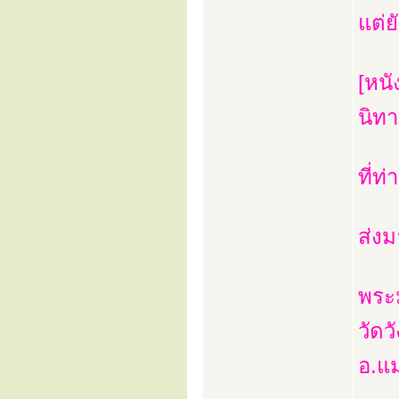
แต่ย
[หนั
นิทา
ที่ท
ส่งมา
พระ
วัดว
อ.แ