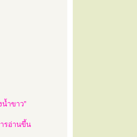
ังน้ำขาว”
ารอ่านขึ้น