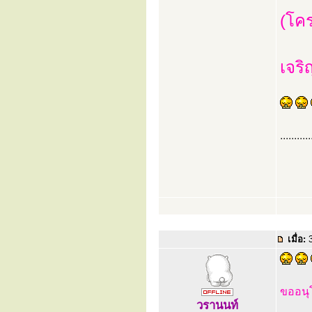
(โค
เจริ
...........
เมื่อ:
3
ขออน
วรานนท์