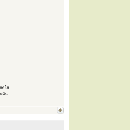
วสดใส
นดิน