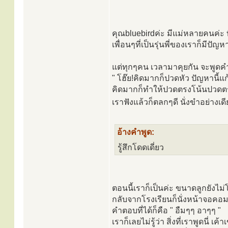
คุณbluebirdค่ะ มีแม่หลายคนค่ะ ท
เพื่อนๆที่เป็นรุ่นพี่ของเราก็มีปัญ
แต่ทุกๆคน เวลามาคุยกัน จะพูดค
" โฮ๊ย!คิดมากก็ปวดหัว ปัญหานี้แก้
คิดมากก็ทำให้ปวดตรงโน้นปวดตรง
เราฟังแล้วก็ตลกๆดี นั่งขำอย่างเด
อ้างคำพูด:
รู้สึกโดดเดี่ยว
ตอนนี้เราก็เป็นค่ะ ขนาดลูกยังไ
กลับจากโรงเรียนก็นั่งหน้าจอคอ
คำตอบที่ได้ก็คือ " อืมๆๆ อาๆๆ "
เราก็เลยไม่รู้ว่า สิ่งที่เราพูดนี่ เค