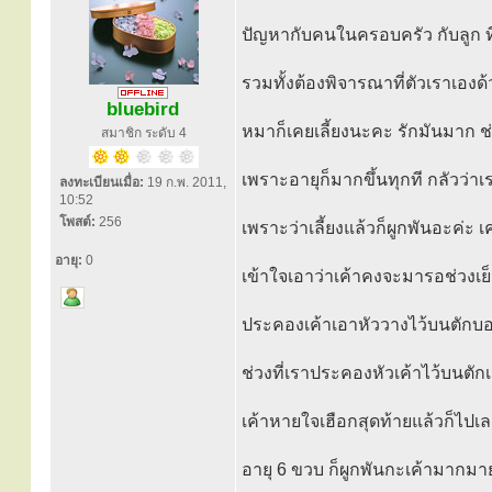
ปัญหากับคนในครอบครัว กับลูก ที่
รวมทั้งต้องพิจารณาที่ตัวเราเองด
bluebird
หมาก็เคยเลี้ยงนะคะ รักมันมาก ช่ว
สมาชิก ระดับ 4
เพราะอายุก็มากขึ้นทุกที กลัวว่า
ลงทะเบียนเมื่อ:
19 ก.พ. 2011,
10:52
โพสต์:
256
เพราะว่าเลี้ยงแล้วก็ผูกพันอะค่ะ
อายุ:
0
เข้าใจเอาว่าเค้าคงจะมารอช่วงเย็
ประคองเค้าเอาหัววางไว้บนตักบอ
ช่วงที่เราประคองหัวเค้าไว้บนตั
เค้าหายใจเฮือกสุดท้ายแล้วก็ไปเ
อายุ 6 ขวบ ก็ผูกพันกะเค้ามากมาย