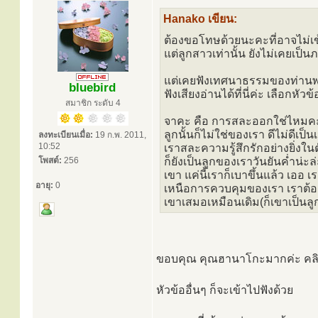
Hanako เขียน:
ต้องขอโทษด้วยนะคะที่อาจไม่เข
แต่ลูกสาวเท่านั้น ยังไม่เคยเป
แต่เคยฟังเทศนาธรรมของท่านพ่อ
bluebird
ฟังเสียงอ่านได้ที่นี่ค่ะ เลือกหั
สมาชิก ระดับ 4
จาคะ คือ การสละออกใช่ไหมคะ 
ลูกนั้นก็ไม่ใช่ของเรา ดีไม่ดีเป
ลงทะเบียนเมื่อ:
19 ก.พ. 2011,
10:52
เราสละความรู้สึกรักอย่างยิ่งในต
โพสต์:
256
ก็ยังเป็นลูกของเราวันยันค่ำน่ะ
เขา แค่นี้เราก็เบาขึ้นแล้ว เออ 
อายุ:
0
เหนือการควบคุมของเรา เราต้อง
เขาเสมอเหมือนเดิม(ก็เขาเป็นลูก
ขอบคุณ คุณฮานาโกะมากค่ะ คลิกเ
หัวข้ออื่นๆ ก็จะเข้าไปฟังด้วย