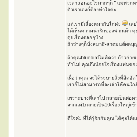
เวลาสอนอะไรมากๆก็ " แม่พวกหนู
ตัวเราเองก็ต้องทำใจค่ะ
แต่เรามีเลี้ยงหมากับไก่ค่ะ
เลย
ได้เห็นความน่ารักของพวกเค้า คุย
คุยเรื่องตลกๆบ้าง
ถ้าว่างๆก็นั่งสมาธิ-สวดมนต์ผลบุ
ถ้าคุณbluebirdไม่คิดว่า ก้าวก่า
ทำไม! คุณถึงน้อยใจเรื่องแฟนข
เผื่อว่าคุณ จะได้ระบายสิ่งที่อึดอ
เราก็ไม่สามารถที่จะเล่าให้คนใกล้
เพราะบางที่เล่าไป กลายเป็นต่
จากแค่1กลายเป็น10เรื่องใหญ่เข้
ดีใจค่ะ ที่ได้รู้จักกับคุณ ได้คุยไ