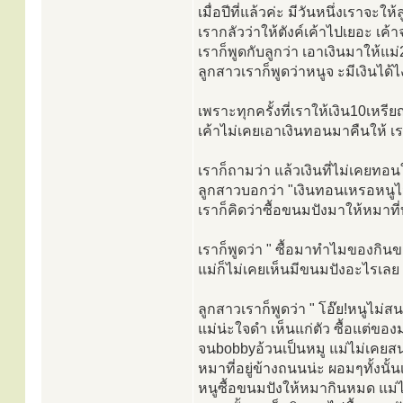
เมื่อปีที่แล้วค่ะ มีวันหนึ่งเราจะใ
เรากลัวว่าให้ตังค์เค้าไปเยอะ เค้
เราก็พูดกับลูกว่า เอาเงินมาให้แ
ลูกสาวเราก็พูดว่าหนูจ ะมีเงินได้ไ
เพราะทุกครั้งที่เราให้เงิน10เหรี
เค้าไม่เคยเอาเงินทอนมาคืนให้ เราก
เราก็ถามว่า แล้วเงินที่ไม่เคยทอ
ลูกสาวบอกว่า "เงินทอนเหรอหนูไม
เราก็คิดว่าซื้อขนมปังมาให้หมาที่
เราก็พูดว่า " ซื้อมาทำไมของกิน
แม่ก็ไม่เคยเห็นมีขนมปังอะไรเลย 
ลูกสาวเราก็พูดว่า " โอ๊ย!หนูไม
แม่น่ะใจดำ เห็นแก่ตัว ซื้อแต่ขอ
จนbobbyอ้วนเป็นหมู แม่ไม่เคยสน
หมาที่อยู่ข้างถนนน่ะ ผอมๆทั้งนั้
หนูซื้อขนมปังให้หมากินหมด แม่ไม่