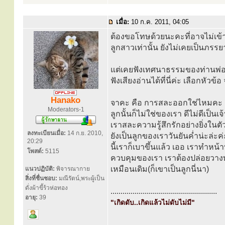
เมื่อ:
10 ก.ค. 2011, 04:05
ต้องขอโทษด้วยนะคะที่อาจไม่เข้า
ลูกสาวเท่านั้น ยังไม่เคยเป็นภรร
แต่เคยฟังเทศนาธรรมของท่านพ่อล
ฟังเสียงอ่านได้ที่นี่ค่ะ เลือกหัวข
Hanako
จาคะ คือ การสละออกใช่ไหมคะ ก
Moderators-1
ลูกนั้นก็ไม่ใช่ของเรา ดีไม่ดีเป็
เราสละความรู้สึกรักอย่างยิ่งในตั
ลงทะเบียนเมื่อ:
14 ก.ย. 2010,
ยังเป็นลูกของเราวันยันค่ำน่ะล่ะ
20:29
นี้เราก็เบาขึ้นแล้ว เออ เราทำหน้
โพสต์:
5115
ควบคุมของเรา เราต้องปล่อยวางท
เหมือนเดิม(ก็เขาเป็นลูกนี่นา)
แนวปฏิบัติ:
พิจารณากาย
สิ่งที่ชื่นชอบ:
มณีรัตน์,พระผู้เป็น
ดั่งผ้าขี้ร้วห่อทอง
.....................................................
อายุ:
39
"เกิดดับ..เกิดแล้วไม่ดับไม่มี"