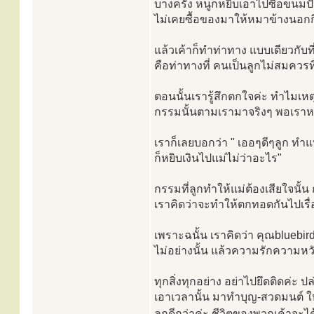
บางครั้ง หนูก็หยิบเอาไปซื้อขนมป
ไม่เคยซื้อของมาให้หมาข้างนอกก
แล้วเค้าก็ทำท่าทาง แบบเดียวกับ
คือท่าทางที่ คนเป็นลูกไม่สมควร
ตอนนั้นเรารู้สึกตกใจค่ะ ทำไมเหตุ
กรรมนั้นตามเรามาจริงๆ พอเราหา
เราก็เลยบอกว่า " เออๆดีๆลูก ทำแ
ก็หยิบเงินไปแม่ไม่ว่าอะไร"
กรรมที่ลูกทำให้แม่ต้องเสียใจนั้น
เราคิดว่าจะทำให้ตกทอดกันไปเรื
เพราะฉนั้น เราคิดว่า คุณbluebir
ไม่อย่างนั้น แล้วความรักความหวัง
ทุกสิ่งทุกอย่าง อย่าไปยึดติดค่ะ 
เอาเวลานั้น มาทำบุญ-สวดมนต์ ให้
ลูกดีกว่าค่ะ ชีวิตของพวกเค้าจะได้เ