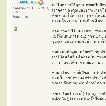
เราไม่อยากให้คุณbluebirdไปยึดห
ลงทะเบียนเมื่อ:
11 ก.พ. 2009,
เราคิดว่า ถ้าคุณปล่อยวางเฉยๆ ไม่
22:21
คือเราขอใช้คำว่า ถ้าลูกทำให้แม่
โพสต์:
1975
กรรมนั้นจะตามไป เหมือนตัวเราเ
ตอนเราอายุได้10-11ขวบ เราจะ
ไปให้คนที่เค้าจน จนมากๆน่ะนะ บา
รุ่นๆเรานี่แหละค่ะ ซึ่งที่บ้านเรา
พอตอนหลังคุณแม่ก็ผิดสังเกตุ ทำ
เราให้คนอื่นกิน คือตอนนั้นเรายังเด
กว่าท่านจะได้มาท่านต้องลำบาก
ท่านก็ว่าเรา เราก็เถียงท่าน ว่าท
ตอนนั้นเรามีความคิดว่า ท่านใจด
พอเราเถียงท่าน ท่านน้ำตาไหลเรา
พอเราโตแล้ว เราก็รู้ว่าเหตุการณ์
แต่เราไม่รู้ว่า กรรมในครั้งนั้น