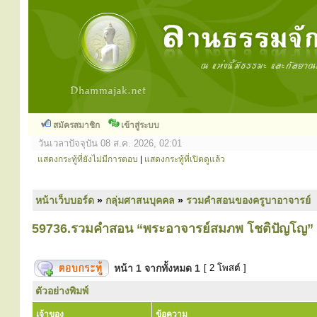
สมัครสมาชิก
เข้าสู่ระบบ
วันเวลาปัจจุบัน 08 ส.ค. 2026, 02:01
แสดงกระทู้ที่ยังไม่มีการตอบ
|
แสดงกระทู้ที่เปิดดูแล้ว
หน้าเว็บบอร์ด
»
กลุ่มศาสนบุคคล
»
รวมคำสอนของครูบาอาจารย์
59736.รวมคำสอน “พระอาจารย์สมภพ โชติปัญโญ”
หน้า
1
จากทั้งหมด
1
[ 2 โพสต์ ]
ตัวอย่างพิมพ์
เจ้าของ
ข้อความ