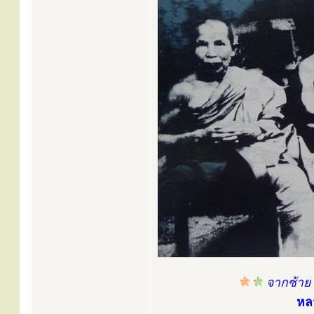
จากซ้าย 
หลว