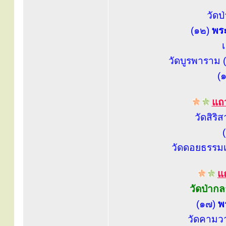
วัดป
(๑๒)
พระ
วัดบูรพาราม (
(
แถว
วัดสิริ
วัดดอยธรรมเ
แถ
วัดป่าก
(๑๗)
พ
วัดคามว