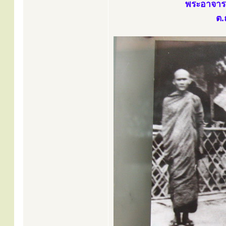
พระอาจารย์
ต.