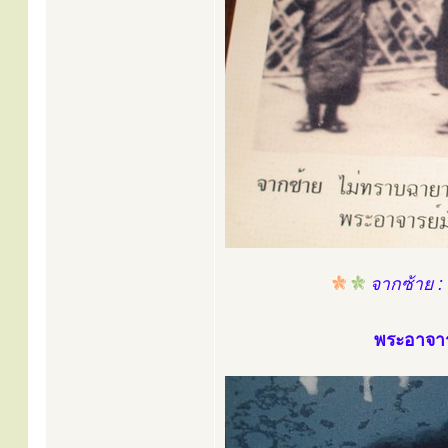
จากซ้าย :
พระอาจาร