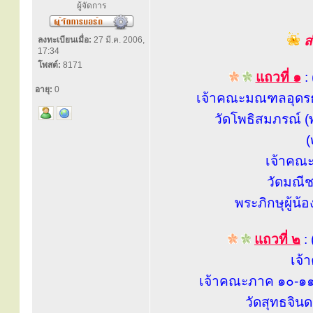
ผู้จัดการ
ส
ลงทะเบียนเมื่อ:
27 มี.ค. 2006,
17:34
โพสต์:
8171
แถวที่ ๑
:
อายุ:
0
เจ้าคณะมณฑลอุดรธา
วัดโพธิสมภรณ์ (
(
เจ้าคณะจ
วัดมณีช
พระภิกษุผู้น้
แถวที่ ๒
:
เจ้
เจ้าคณะภาค ๑๐-๑๑
วัดสุทธจิน