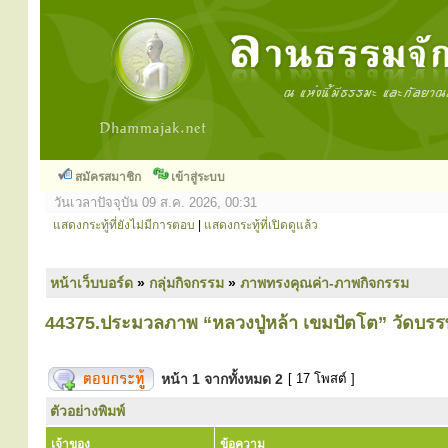
สมัครสมาชิก
เข้าสู่ระบบ
วันเวลาปัจจุบัน 09 ส.ค. 2026, 00:31
แสดงกระทู้ที่ยังไม่มีการตอบ
|
แสดงกระทู้ที่เปิดดูแล้ว
หน้าเว็บบอร์ด
»
กลุ่มกิจกรรม
»
ภาพทรงคุณค่า-ภาพกิจกรรม
44375.ประมวลภาพ “หลวงปู่หล้า เขมปัตโต” วัดบรรพตค
หน้า
1
จากทั้งหมด
2
[ 17 โพสต์ ]
ตัวอย่างพิมพ์
เจ้าของ
ข้อความ