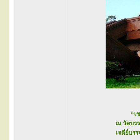
“เข
ณ วัดบรรพ
เจดีย์บรร