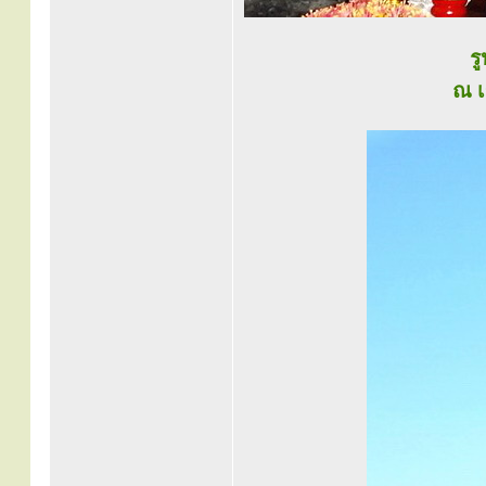
รู
ณ เ