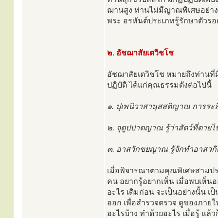
ฌานสูง ท่านไม่มีญาณพิเศษอย่างท่
พระ อรหันต์ประเภทรู้รักษาตัวร
๒. อัชฌาสัยเตวิชโช
อัชฌาสัยเตวิชโช หมายถึงท่านท
ปฏิบัติ ได้แก่คุณธรรมดังต่อไปนี้
๑. ปุเพนิวาสานุสสติญาณ การระลึ
๒. จุตูปปาตญาณ รู้ว่าสัตว์ที่ต
๓. อาสวักขยญาณ รู้จักทำอาสวกิเ
เมื่อพิจารณาตามคุณพิเศษสามประกา
คน อยากรู้อยากเห็น เมื่อพบเห็นอะไร
อะไร เดิมก่อน จะเป็นอย่างนั้น เป
ออก เพื่อสำรวจตรวจ ดูของภายใน
อะไรบ้าง ทำด้วยอะไร เมื่อรู้ แล้วก็