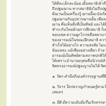
ได้ทีละเล็กละน้อย เมื่อสมาธิเข้
ถึงปฐมฌาน หากสมาธิยังไม่ถึงปฐ
มีฌานเป็นเครื่องรู้ ฌานนี้จะบังเก
ปฐมฌานกับอุปจารฌานนั้น เพียงเส้น
ฌาน คือเห็นสิ่งที่เป็นทิพย์ และได้
ชำระกันใหม่ด้วยการฝึกสมาธิ ก็เพ
ขอบเขต ความผูกโกรธคือพยาบาทจ
ของอารมณ์ในขณะฝึกสมาธิ ความสง
สำเร็จได้อย่างไร ความสงสัย ไม่แน่
นั่นแหละ แม้เพียงอย่างเดียว ถ้าอ
อารมณ์เป็นทิพย์ตามสภาพปกติได้ จิตเ
ได้เพราะอำนาจอกุศลคือนิวรณ์ห้าน
จิตทรงอารมณ์ปฐมญานไม่ได้ จิตก
๑. วิตก คำนึงถึงองค์กรรมฐานที่
๒. วิจาร ใคร่ครวญกำหนดรู้ตามใ
เสมอๆ
๓. ปีติ มีความเอิบอิ่มรื่นเริงหรร