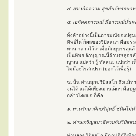
๔. สุข เกิดความ สุขสันต์หรรษ
๕. เอกัคคตารมณ์ มีอารมณ์มั่นค
ทั้งห้าอย่างนี้เป็นอารมณ์ของปฐมฌ
ทิพย์ได ้ก็ผลของวิปัสสนา คือมรรค
ท่าน กล่าวไว้ว่าเมื่อภิกษุบรรลุแ
เป็นทิพย จักษุญาณนี้ถ้าบรรลุอรหั
ญาณ แปลว่า รู้ ทัสสนะ แปลว่า เห
ไม่มีอะไรสกปรก (บอกไว้เพื่อรู้)
ฉะนั้น ท่านสุกขวิปัสสโก ถึงแม้
จนได้ แต่ได้เพียงฌานเด็กๆ คือป
กล่าวโดยย่อ ก็คือ
๑. ท่านรักษาศีลบริสุทธิ์ ชนิดไม่
๒. ท่านเจริญสมาธิควบกับวิปัสส
ท่านสุกขวิปัสสโก มีกฏปฏิบัติเพียง