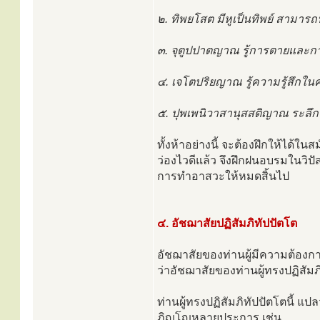
๒. ทิพยโสต มีหูเป็นทิพย์ สามารถฟ
๓. จุตูปปาตญาณ รู้การตายและก
๔. เจโตปริยญาณ รู้ความรู้สึก
๕. ปุพเพนิวาสานุสสติญาณ ระลึกชา
ทั้งห้าอย่างนี้ จะต้องฝึกให้ได้
ว่องไวดีแล้ว จึงฝึกฝนอบรมในวิป
การทำอาสวะให้หมดสิ้นไป
๔. อัชฌาสัยปฏิสัมภิทัปปัตโต
อัชฌาสัยของท่านผู้มีความต้องการ
ว่าอัชฌาสัยของท่านผู้ทรงปฏิสัมภ
ท่านผู้ทรงปฏิสัมภิทัปปัตโตนี้ แ
ภิญโญหลายประการ เช่น