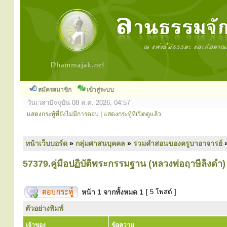
สมัครสมาชิก
เข้าสู่ระบบ
วันเวลาปัจจุบัน 08 ส.ค. 2026, 04:57
แสดงกระทู้ที่ยังไม่มีการตอบ
|
แสดงกระทู้ที่เปิดดูแล้ว
หน้าเว็บบอร์ด
»
กลุ่มศาสนบุคคล
»
รวมคำสอนของครูบาอาจารย์
57379.คู่มือปฏิบัติพระกรรมฐาน (หลวงพ่อฤาษีลิงดำ)
หน้า
1
จากทั้งหมด
1
[ 5 โพสต์ ]
ตัวอย่างพิมพ์
เจ้าของ
ข้อความ