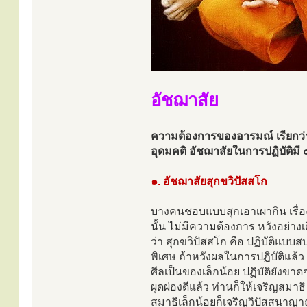
อัชฌาสัย
ความต้องการของอารมณ์ เรียกว่า 
อุดมคติ อัชฌาสัยในการปฏิบัติมี 
๑. อัชฌาสัยสุกขวิปัสสโก
บางคนชอบแบบสุกเอาเผากิน เรื่อง
นั้น ไม่มีความต้องการ หวังอย่าง
ว่า สุกขวิปัสสโก คือ ปฏิบัติแบบสบา
พิเศษ ถ้าหวังผลในการปฏิบัติแล้ว 
ศีลเป็นของเล็กน้อย ปฏิบัติยังขาด
ผุดผ่องดีแล้ว ท่านก็ให้เจริญสมา
สมาธิเล็กน้อยก็เจริญวิปัสสนาญ