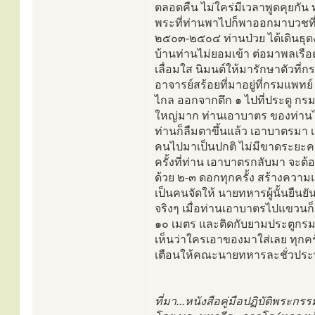
ตลอดคืน ไม่ใคร่มีเวลาพูดคุยกัน
พระที่ท่านพาไปก็พาออกมาบวชที่บ้
๒๕๐๓-๒๕๐๔ ท่านป่วย ได้เดินธุด
บ้านท่านไม่ยอมเข้า ต่อมาพลเรื
เลื่อมใส นิมนต์ให้มารักษาตัวที่ก
อาจารย์สร้อยที่มาอยู่ที่กรมแพท
ไกล ออกจากตึก ๑ ไปที่ประตู กรมแพ
ใหญ่มาก ท่านเอาบาตร ของท่านไปแข
ท่านก็ลืมตาขึ้นแล้ว เอาบาตรมา เ
คนไปมาเป็นปกติ ไม่มีขาดระยะคน
ครั้งที่ท่าน เอาบาตรกลับมา จะต้
ด้วย ๒-๓ ดอกทุกครั้ง สร้างควา
เป็นคนจัดให้ นายทหารผู้นั้นยื
จริงๆ เมื่อท่านเอาบาตรไปแขวน
๑๐ เมตร และติดกับยามประตูกรมแ
เห็นว่าใครเอาของมาใส่เลย ทุกคร
เตือนให้คณะนายทหารละชั่วประ
ที่มา...หนังสือคู่มือปฏิบัติพระก