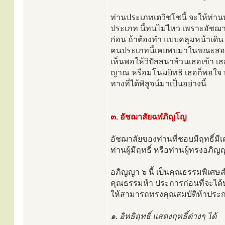
ท่านประเภทเตวิชโชนี้ จะให้ท่านท
ประเภท นี้ทนไม่ไหว เพราะอัชฌาส
ก่อน ถ้าต้องทำ แบบคลุมหน้าเดิ
คนประเภทนี้เคยพบมาในขณะสอน
เห็นพอให้วิปัสสนาล้วนเธอเข้า เธอก
ญาณ หรือมโนมยิทธิ เธอก็พอใจ ท
ทางที่ได้พิสูจน์มาเป็นอย่างนี้
๓. อัชฌาสัยฉฬภิญโญ
อัชฌาสัยของท่านที่ชอบมีฤทธิ์ม
ท่านผู้มีฤทธิ์ หรือท่านผู้ทรงอภิ
อภิญญา ๖ นี้ เป็นคุณธรรมพิเศษสำห
คุณธรรมห้า ประการก่อนที่จะได้
ให้สามารถทรงคุณสมบัติห้าประกา
๑. อิทธิฤทธิ์ แสดงฤทธิ์ต่างๆ ได้