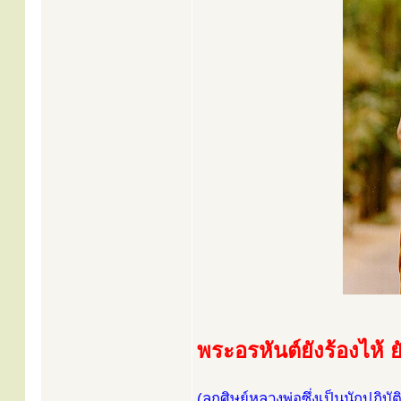
พระอรหันต์ยังร้องไห้ ย
(ลูกศิษย์หลวงพ่อซึ่งเป็นนักปฏิ