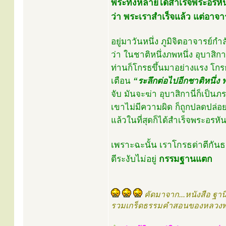
พระทั้งหลายได้สำเร็จพระอรหั
ว่า พระเราสำเร็จแล้ว แต่อาจารย
อยู่มาวันหนึ่ง ภูมิจิตอาจารย์ก
ว่า ในชาติหนึ่งภพหนึ่ง อุบาสิ
ท่านก็โกรธขึ้นมาอย่างแรง โกร
เตือน
“ระลึกต่อไปอีกชาติหนึ่ง 
จับ มันจะฆ่า อุบาสิกานี่ก็เป
เขาไม่มีความผิด ก็ถูกปลดปล่อย
แล้วในที่สุดก็ได้สำเร็จพระอรหัน
เพราะฉะนั้น เราโกรธด่าตีกันธ
ดีระงับไม่อยู่
กรรมฐานแตก
คัดมาจาก...หนังสือ ฐา
รวมเกร็ดธรรมคำสอนของหลวงพ่อ