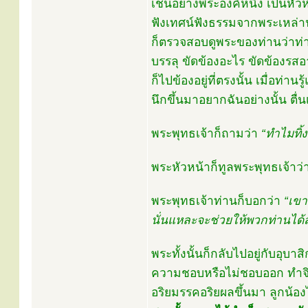
เช่นอย่างพระองค์หนึ่ง เป็นหัว
ฟังเทศน์ฟังธรรมจากพระเหล่าน
ก็ตรวจสอบดูพระของท่านว่าท่าน
บรรลุ ขัดข้องอะไร ขัดข้องรส
ก็ไปข้องอยู่ที่ตรงนั้น เมื่อ
นึกขึ้นมาอยากฉันอย่างนั้น ตื
พระพุทธเจ้าก็ถามว่า
“ทำไมทิ้ง
พระหัวหน้าก็ทูลพระพุทธเจ้าว่
พระพุทธเจ้าท่านก็บอกว่า
“เข
นั่นแหละจะช่วยให้พวกท่านได้ส
พระทั้งนั้นก็กลับไปอยู่กับอ
ความชอบหรือไม่ชอบออก ทำจิตใ
อริยมรรคอริยผลขึ้นมา ลูกน้อ