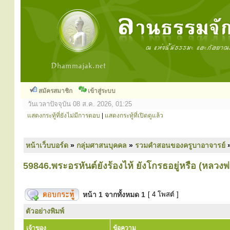
สมัครสมาชิก
เข้าสู่ระบบ
วันเวลาปัจจุบัน 08 ส.ค. 2026, 01:25
แสดงกระทู้ที่ยังไม่มีการตอบ
|
แสดงกระทู้ที่เปิดดูแล้ว
หน้าเว็บบอร์ด
»
กลุ่มศาสนบุคคล
»
รวมคำสอนของครูบาอาจารย์
59846.พระอรหันต์ยังร้องไห้ ยังโกรธอยู่หรือ (หลวงพ
หน้า
1
จากทั้งหมด
1
[ 4 โพสต์ ]
ตัวอย่างพิมพ์
เจ้าของ
ข้อความ