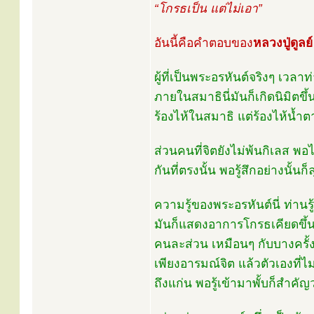
“โกรธเป็น แต่ไม่เอา”
อันนี้คือคำตอบของ
หลวงปู่ดูลย์
ผู้ที่เป็นพระอรหันต์จริงๆ เวลา
ภายในสมาธินี่มันก็เกิดนิมิตขึ
ร้องไห้ในสมาธิ แต่ร้องไห้น้ำ
ส่วนคนที่จิตยังไม่พ้นกิเลส พอไ
กันที่ตรงนั้น พอรู้สึกอย่างนั
ความรู้ของพระอรหันต์นี่ ท่านรู
มันก็แสดงอาการโกรธเคียดขึ้
คนละส่วน เหมือนๆ กับบางครั้งท
เพียงอารมณ์จิต แล้วตัวเองที่ไม
ถึงแก่น พอรู้เข้ามาพั้บก็สำคัญว