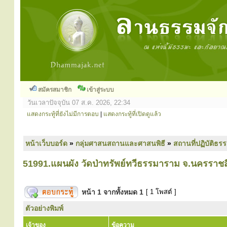
สมัครสมาชิก
เข้าสู่ระบบ
วันเวลาปัจจุบัน 07 ส.ค. 2026, 22:34
แสดงกระทู้ที่ยังไม่มีการตอบ
|
แสดงกระทู้ที่เปิดดูแล้ว
หน้าเว็บบอร์ด
»
กลุ่มศาสนสถานและศาสนพิธี
»
สถานที่ปฏิบัติธร
51991.แผนผัง วัดป่าทรัพย์ทวีธรรมาราม จ.นครราช
หน้า
1
จากทั้งหมด
1
[ 1 โพสต์ ]
ตัวอย่างพิมพ์
เจ้าของ
ข้อความ