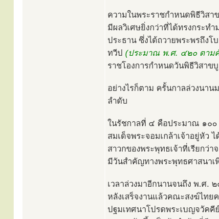
ความในพระราชกำหนดพิธีวิสาข
มีผลวิเศษยิ่งกว่าที่ได้ทรงกระ
ประธาน ซึ่งได้ถวายพระพรถึงโ
ทวีป
(ประมาณ พ.ศ. ๔๒๐ ตามคัม
ราชโองการกำหนดวันพิธีวิสาขบูช
อย่างไรก็ตาม ครั้นกาลล่วงนาน
ลำดับ
ในรัชกาลที่ ๔ คือประมาณ ๑๐๐ ป
สมเด็จพระจอมเกล้าเจ้าอยู่หั
สาวกของพระพุทธเจ้าที่เรียกว่า
มีวันสำคัญทางพระพุทธศาสนาเพิ่ม
เวลาล่วงมาอีกนานจนถึง พ.ศ. 
หลังเสร็จงานแล้วคณะสงฆ์ไทยครั้
ปฐมเทศนาโปรดพระเบญจวัคคีย์