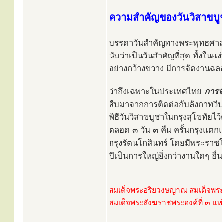
ความสำคัญของวันวิสาขบู
บรรดาวันสำคัญทางพระพุทธศาสน
นับว่าเป็นวันสำคัญที่สุด ทั้งในแ
อย่างกว้างขวาง มีการจัดงานฉล
ว่าถึงเฉพาะในประเทศไทย
การจ
สืบมาจากการติดต่อกับลังกาทวีป 
พิธีวันวิสาขบูชาในกรุงสุโขทัยไ
ตลอด ๓ วัน ๓ คืน ครั้นกรุงแตกแ
กรุงรัตนโกสินทร์ โดยมีพระรา
ปีเป็นการใหญ่ยิ่งกว่างานใดๆ อื่
สมเด็จพระอริยวงษญาณ สมเด็จพระ
สมเด็จพระสังฆราชพระองค์ที่ ๓ แห่