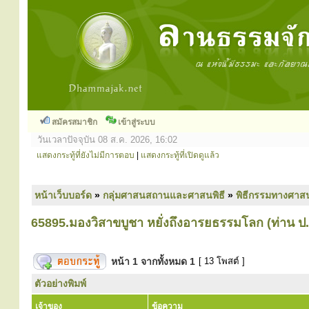
สมัครสมาชิก
เข้าสู่ระบบ
วันเวลาปัจจุบัน 08 ส.ค. 2026, 16:02
แสดงกระทู้ที่ยังไม่มีการตอบ
|
แสดงกระทู้ที่เปิดดูแล้ว
หน้าเว็บบอร์ด
»
กลุ่มศาสนสถานและศาสนพิธี
»
พิธีกรรมทางศาส
65895.มองวิสาขบูชา หยั่งถึงอารยธรรมโลก (ท่าน ป.
หน้า
1
จากทั้งหมด
1
[ 13 โพสต์ ]
ตัวอย่างพิมพ์
เจ้าของ
ข้อความ