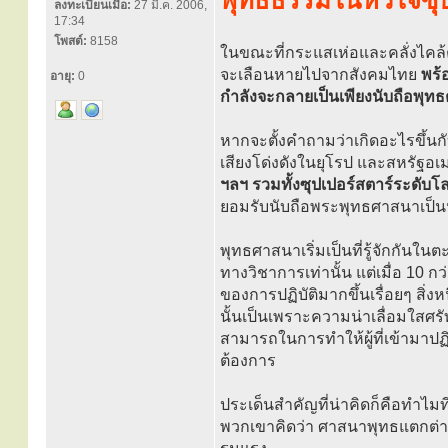
พุทธธรรมในหัวใจซุป
ลงทะเบียนเมื่อ:
27 มี.ค. 2006,
17:34
โพสต์:
8158
ในขณะที่กระแสเห่อและคลั่งไคล
จะเลือนหายไปจากสังคมไทย
พร้
อายุ:
0
กำลังจะกลายเป็นเพียงนับถือพุทธ
หากจะตั้งคำถามว่าเกิดอะไรขึ้นกั
เสียงโด่งดังในยุโรป และสหรัฐอเ
ฯลฯ รวมทั้งซุปเปอร์สตาร์ระดับโลก
ยอมรับนับถือพระพุทธศาสนาเป็น
พุทธศาสนาเริ่มเป็นที่รู้จักกันใ
ทางวิชาการเท่านั้น แต่เมื่อ 10 
ของการปฏิบัติมากขึ้นเรื่อยๆ สิ
นั้นเป็นเพราะความน่าเลื่อมใสศร
สามารถในการทำให้ผู้ที่เข้ามาปฏิ
ต้องการ
ประเด็นสำคัญที่น่าคิดก็คือทำ
พวกเขาคิดว่า ศาสนาพุทธแตกต่าง