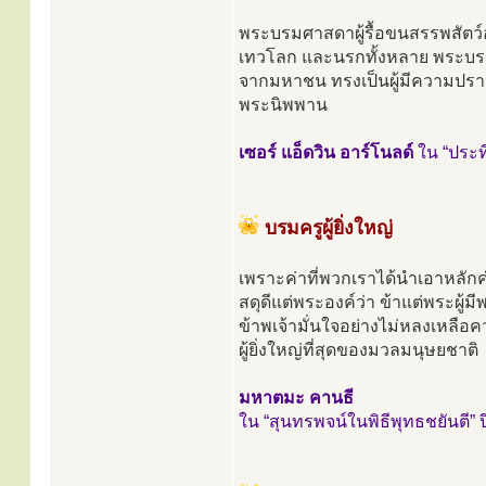
พระบรมศาสดาผู้รื้อขนสรรพสัตว์ออ
เทวโลก และนรกทั้งหลาย พระบรมศ
จากมหาชน ทรงเป็นผู้มีความปราถน
พระนิพพาน
เซอร์ แอ็ดวิน อาร์โนลด์
ใน “ประที
บรมครูผู้ยิ่งใหญ่
เพราะค่าที่พวกเราได้นำเอาหลั
สดุดีแต่พระองค์ว่า ข้าแต่พระผู้
ข้าพเจ้ามั่นใจอย่างไม่หลงเหล
ผู้ยิ่งใหญ่ที่สุดของมวลมนุษยชาติ
มหาตมะ คานธี
ใน “สุนทรพจน์ในพิธีพุทธชยันตี” ป