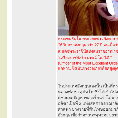
พระเขมธัมโม พระไทยชาวอังกฤษ ท่
ให้กับชาวอังกฤษกว่า 27 ปี จนเมื่อว
สมเด็จพระราชินีแห่งสหราชอาณาจ
“เครื่องราชอิสริยาภรณ์ โอ.บี.อี.”
(Officer of the Most Excellent Order
แก่ท่าน ซึ่งเป็นรางวัลเกียรติยศสูงสุ
ในประเทศอังกฤษเองนั้น เป็นที่ท
หลวงพ่อชา สุภัทโท ซึ่งได้เข้าไ
ดีช่วยลดปัญหาของเรือนจำได้มาก
อลิซาเบ็ธที่ 2 แห่งสหราชอาณาจั
ศาสนา บางรายที่พ้นโทษออกมาก
อังกฤษเชื่อว่าศาสนาพุทธจะขยาย