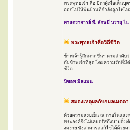
พระพุทธเจ้า คือ บิดาผู้เมื่อเห็นบ
ออกไปให้พ้นบ้านที่กำลังถูกไฟไห
ศาสตราจารย์ พี. ลักษมี นราสุ
ใน 
พระพุทธเจ้าคือวิถีชีวิต
ข้าพเจ้ารู้สึกมากขึ้นๆ ตามลำดับ
กับข้าพเจ้าที่สุด โดยความรักที่
ชีวิต
บิชอพ มิลแมน
สมองเหตุผลกับกมลเมตตา
ด้วยความสงบเย็น ณ ภายในและพระเ
พระองค์จึงไม่เคยตรัสถึงบาปดั้งเ
งมงาย ซึ่งสามารถแก้ไขได้ด้วยค