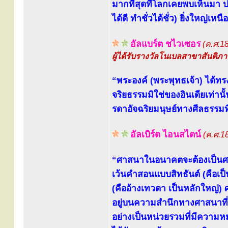
มากที่สุดที่โลกเคยพบเห็นมา
ได้ดี ทำชั่วได้ชั่ว) ยิ่งใหญ่เหน
อัลแบร์ต ชไวเซอร
(ค.ศ.1
ผู้ได้รับรางวัลโนเบลสาขาสันติภา
“พระองค์ (พระพุทธเจ้า) ได้ทร
จริยธรรมมิใช่ของอินเดียเท่านั
รดาอัจฉริยมนุษย์ทางศีลธรรมท
อัลเบิร์ต ไอนสไตน์
(ค.ศ.1
“ศาสนาในอนาคตจะต้องเป็นศาส
เว้นคำสอนแบบสิทธันต์ (คือเป็
(คืออ้างเทวดา เป็นหลักใหญ่)
อยู่บนความสำนึกทางศาสนาที่เก
อย่างเป็นหน่วยรวมที่มีความห