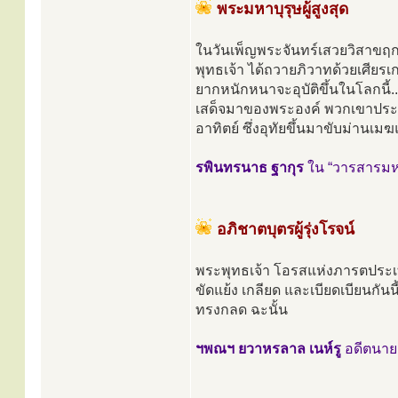
พระมหาบุรุษผู้สูงสุด
ในวันเพ็ญพระจันทร์เสวยวิสาขฤก
พุทธเจ้า ได้ถวายภิวาทด้วยเศียรเก
ยากหนักหนาจะอุบัติขึ้นในโลกนี้
เสด็จมาของพระองค์ พวกเขาประกาศยื
อาทิตย์ ซึ่งอุทัยขึ้นมาขับม่าน
รพินทรนาธ ฐากุร
ใน “วารสารมหา
อภิชาตบุตรผู้รุ่งโรจน์
พระพุทธเจ้า โอรสแห่งภารตประเทศ 
ขัดแย้ง เกลียด และเบียดเบียนกั
ทรงกลด ฉะนั้น
ฯพณฯ ยวาหรลาล เนห์รู
อดีตนาย