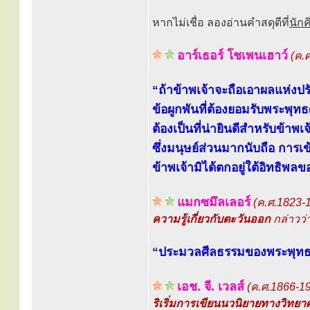
หากไม่เชื่อ ลองอ่านคำสดุดีที่
นัก
อาร์เธอร์ โชเพนเฮาว์
(ค.
“ถ้าข้าพเจ้าจะถือเอาผลแห่งป
ข้อผูกพันที่ต้องยอมรับพระพุท
ต้องเป็นที่น่ายินดีสำหรับข้าพ
ซึ่งมนุษย์ส่วนมากนับถือ การเข
ข้าพเจ้ามิได้ตกอยู่ใต้อิทธิ
แมกซมึลเลอร์
(ค.ศ.1823-
ความรู้เกี่ยวกับตะวันออก
กล่าวว่
“ประมวลศีลธรรมของพระพุทธเจ้
เอช. จี. เวลส์
(ค.ศ.1866-1
ริเริ่มการเขียนนวนิยายทางวิทยา