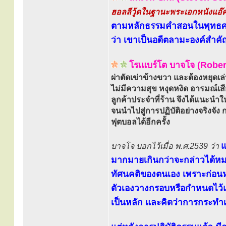
ฮอลลีวู้ดในฐานะพระเอกหนังแอ๊ค
ตามหลักธรรมคำสอนในพุทธศาส
ว่า เขาเป็นอดีตลามะองค์สำคัญ
โรเแบร์โต บาจโจ (Robe
ผ่าตัดเข่าข้างขวา และต้องหยุดเล
ไม่มีความสุข หงุดหงิด อารมณ์เสีย
ลูกค้าประจำที่ร้าน จึงได้แนะน
จนนำไปสู่การปฏิบัติอย่างจริงจั
ฟุตบอลได้อีกครั้ง
แ
บาจโจ บอกไว้เมื่อ พ.ศ.2539 ว่า
มากมายเกินกว่าจะกล่าวได้หมด 
ทัศนคติของตนเอง เพราะก่อนหน้
ตัวเองวางกรอบหรือกำหนดไว้แล้
เป็นหลัก และคิดว่าการกระทำเ