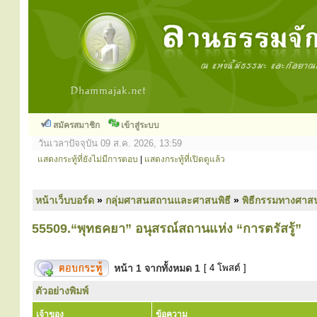
สมัครสมาชิก
เข้าสู่ระบบ
วันเวลาปัจจุบัน 09 ส.ค. 2026, 13:59
แสดงกระทู้ที่ยังไม่มีการตอบ
|
แสดงกระทู้ที่เปิดดูแล้ว
หน้าเว็บบอร์ด
»
กลุ่มศาสนสถานและศาสนพิธี
»
พิธีกรรมทางศาส
55509.“พุทธคยา” อนุสรณ์สถานแห่ง “การตรัสรู้”
หน้า
1
จากทั้งหมด
1
[ 4 โพสต์ ]
ตัวอย่างพิมพ์
เจ้าของ
ข้อความ