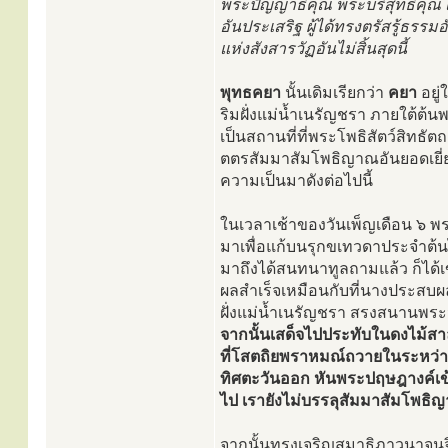
พระปัญญาธิคุณ พระบริสุทธิคุณ
อันประเสริฐ ผู้ได้ทรงตรัสรู้ธรร
แห่งสังสารวัฏอันไม่สิ้นสุดนี้
พุทธคยา
นั้นเดิมเรียกว่า
คยา
อยู่
ริมฝั่งแม่น้ำเนรัญชรา ภายใต้ต้น
เป็นสถานที่ที่พระโพธิสัตว์สิทธ
ตตรสัมมาสัมโพธิญาณอันยอดเยี่ยม
ความเป็นมาดังต่อไปนี้
ในเวลาเช้าของวันเพ็ญเดือน ๖ พ
มาเพื่อแก้บนรุกขเทวดาประจำต้นไ
มาถึงได้สนทนาทูลถามแล้ว ก็ได
ผลสำเร็จเหมือนกับที่นางประสบผ
ฝั่งแม่น้ำเนรัญชรา สรงสนานพร
จากนั้นเสด็จไปประทับในดงไม้สา
ที่โสตถิยพราหมณ์ถวายในระหว่าง
ทิศตะวันออก หันพระปฤษฎางค์เข้
ไป เรายังไม่บรรลุสัมมาสัมโพธิญา
จากนั้นทรงเจริญสมาธิภาวนาจนจ