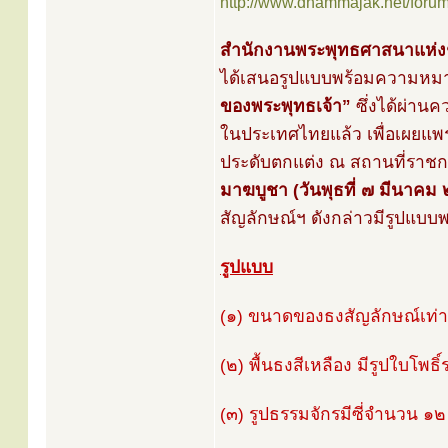
http://www.dhammajak.net/foru
สำนักงานพระพุทธศาสนาแห่งช
ได้เสนอรูปแบบพร้อมความห
ของพระพุทธเจ้า”
ซึ่งได้ผ่าน
ในประเทศไทยแล้ว เพื่อเผยแพ
ประดับตกแต่ง ณ สถานที่ราชก
มาฆบูชา (วันพุธที่ ๗ มีนาคม
สัญลักษณ์ฯ ดังกล่าวมีรูปแบบ
รูปแบบ
(๑) ขนาดของธงสัญลักษณ์เท่
(๒) พื้นธงสีเหลือง มีรูปใบโพธ
(๓) รูปธรรมจักรมีซี่จำนวน ๑๒