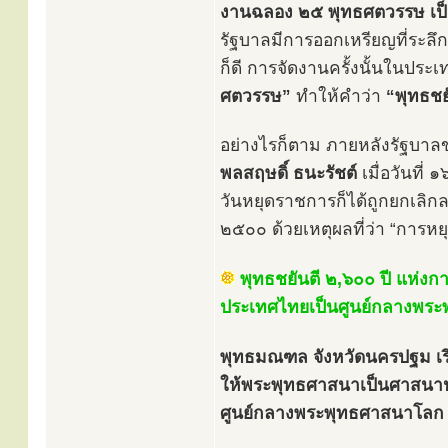
งานฉลอง ๒๕ พุทธศตวรรษ เป็
รัฐบาลมีการออกเหรียญที่ระ
ก็ดี การจัดงานครั้งนั้นในประเ
ศตวรรษ”
ทำให้คำว่า
“พุทธชย
อย่างไรก็ตาม ภายหลังรัฐบา
พลสฤษดิ์ ธนะรัชต์
เมื่อวันที
วันหยุดราชการก็ได้ถูกยกเลิก
๒๕๐๐ ด้วยเหตุผลที่ว่า “การ
พุทธชยันตี ๒,๖๐๐ ปี แห่งการ
ประเทศไทยเป็นศูนย์กลางพร
พุทธมณฑล จังหวัดนครปฐม เริ
ให้พระพุทธศาสนาเป็นศาสนาปร
ศูนย์กลางพระพุทธศาสนาโลก