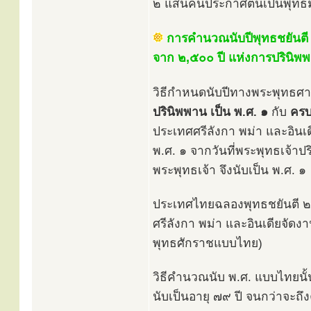
๒ แสนคนประกาศตนเป็นพุทธม
การคำนวณนับปีพุทธชยันตี
จาก ๒,๕๐๐ ปี แห่งการปรินิพพา
วิธีกำหนดนับปีทางพระพุทธศาส
ปรินิพพาน เป็น พ.ศ. ๑
กับ
ครบ
ประเทศศรีลังกา พม่า และอินเด
พ.ศ. ๑ จากวันที่พระพุทธเจ้
พระพุทธเจ้า จึงนับเป็น พ.ศ. ๑
ประเทศไทยฉลองพุทธชยันตี ๒,๖
ศรีลังกา พม่า และอินเดียจ
พุทธศักราชแบบไทย)
วิธีคำนวณนับ พ.ศ. แบบไทยนั้น ใ
นับเป็นอายุ ๗๙ ปี จนกว่าจะถึง