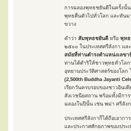
การฉลองพุทธชยันตีในครั้งนั้
พุทธตื่นตัวไปทั่วโลก และหั
ขวาง
คำว่า
สัมพุทธชยันตี
หรือ
พุทธ
๒๕๐๐ ในประเทศศรีลังกา และ
สมัยที่ท่านดำรงตำแหน่งเลข
ท่านได้ดำริให้ชาวพุทธทั่วโลกร
อุทยานประวัติศาสตร์ของโลก โ
(2,500th Buddha Jayanti Cel
เรียกวันครบรอบของชาวอินเดียแ
สังเวชนียสถาน พร้อมทั้งมีกา
ฉลองในปีนั้น เช่น พม่า ศรีลั
ประเทศศรีลังกาก็ได้ถือเอาก
และประกาศศักยภาพของประเท