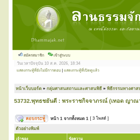
สมัครสมาชิก
เข้าสู่ระบบ
วันเวลาปัจจุบัน 10 ส.ค. 2026, 18:34
แสดงกระทู้ที่ยังไม่มีการตอบ
|
แสดงกระทู้ที่เปิดดูแล้ว
หน้าเว็บบอร์ด
»
กลุ่มศาสนสถานและศาสนพิธี
»
พิธีกรรมทางศาส
53732.พุทธชยันตี : พระราชกิจจาภรณ์ (เทอด ญาณว
หน้า
1
จากทั้งหมด
1
[ 3 โพสต์ ]
ตัวอย่างพิมพ์
เจ้าของ
ข้อความ