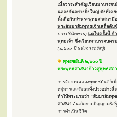
เมื่อวาระสำคัญเวียนมาบรรจบอ
ฉลองกันอย่างยิ่งใหญ่ ดังที
นั้นถือกันว่าพระพุทธศาสนามี
พระสัมมาสัมพุทธเจ้าเสด็จดับ
การปรินิพพาน)
แต่ในครั้งนี้
พุทธเจ้า ซึ่งเวียนมาบรรจบคร
(๒,๖๐๐ ปี แห่งการตรัสรู้)
พุทธชยันตี ๒,๖๐๐ ปี
พระพุทธศาสนาก้าวสู่พุทธศตว
การจัดงานฉลองพุทธชยันตีก็เพื่
หมู่มารและกิเลสทั้งปวงอย่างสิ้
ทำให้พระนามว่า “สัมมาสัมพุท
ศาสนา
อันเกิดจากปัญญาตรัสรู
การดำเนินชีวิต