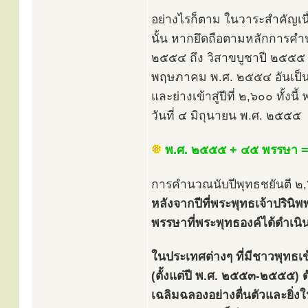
อย่างไรก็ตาม ในวาระสำคัญเนื
นั้น หากยึดถือตามหลักการคำน
๒๕๕๔ ถึง วิสาขบูชาปี ๒๕๕๕ ทั
พฤษภาคม พ.ศ. ๒๕๕๔ อันเป็นวั
และย่างเข้าสู่ปีที่ ๒,๖๐๐ ทั้
วันที่ ๔ มิถุนายน พ.ศ. ๒๕๕๕
พ.ศ. ๒๕๕๕ + ๔๕ พรรษา =
การคำนวณนับปีพุทธชยันตี ๒,๖
หลังจากปีที่พระพุทธเจ้าปรินิ
พรรษาที่พระพุทธองค์ได้ดำเนิ
ในประเทศต่างๆ ที่มีชาวพุทธเ
(ตั้งแต่ปี พ.ศ. ๒๕๕๓-๒๕๕๕) ดั
เฉลิมฉลองอย่างตื่นตัวและยิ่