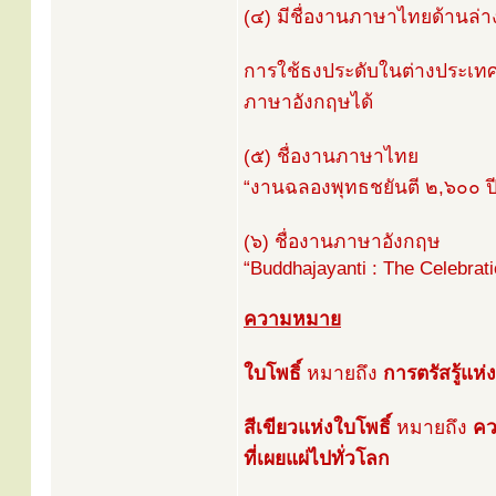
(๔) มีชื่องานภาษาไทยด้านล่า
การใช้ธงประดับในต่างประเท
ภาษาอังกฤษได้
(๕) ชื่องานภาษาไทย
“งานฉลองพุทธชยันตี ๒,๖๐๐ ปี
(๖) ชื่องานภาษาอังกฤษ
“Buddhajayanti : The Celebrat
ความหมาย
ใบโพธิ์
หมายถึง
การตรัสรู้แห
สีเขียวแห่งใบโพธิ์
หมายถึง
คว
ที่เผยแผ่ไปทั่วโลก