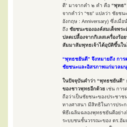
ตี” มาจากคำ ๒ คำ คือ
“พุทธ”
จากคำว่า “ชย” แปลว่า ชัยชนะ
อังกฤษ : Anniversary) ซึ่งเมื
ถึง
ชัยชนะขององค์สมเด็จพระสัม
ปลดเปลื้องจากกิเลสเครื่องร้
สัมมาสัมพุทธเจ้าได้อุบัติขึ้นใ
“พุทธชยันตี” จึงหมายถึง การต
ชัยชนะและอิสรภาพแก่มวลมนุษ
ในปัจจุบันคำว่า “พุทธชยันต
ของชาวพุทธอีกด้วย
เช่น การต
ถือว่าเป็นชัยชนะของประชาชน
ทางศาสนา มีสิทธิในการประกอ
พิธีเฉลิมฉลองพุทธชยันตีอย่า
ระบบชนชั้นวรรณะของ ดร.อัม