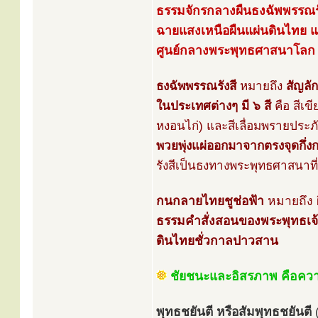
ธรรมจักรกลางผืนธงฉัพพรรณรั
ฉายแสงเหนือผืนแผ่นดินไทย 
ศูนย์กลางพระพุทธศาสนาโลก
ธงฉัพพรรณรังสี
หมายถึง
สัญลั
ในประเทศต่างๆ มี ๖ สี
คือ สีเข
หงอนไก่) และสีเลื่อมพรายประภ
พวยพุ่งแผ่ออกมาจากตรงจุดกึ่
รังสีเป็นธงทางพระพุทธศาสนาที
กนกลายไทยชูช่อฟ้า
หมายถึง
ธรรมคำสั่งสอนของพระพุทธเจ้
ดินไทยชั่วกาลปาวสาน
ชัยชนะและอิสรภาพ คือควา
พุทธชยันตี หรือสัมพุทธชยันตี
(