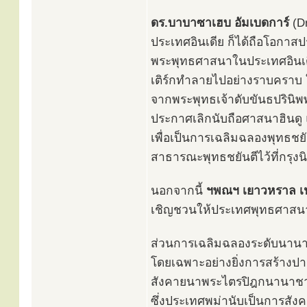
ดร.บาบาซาเฮบ อัมเบดการ์
(D
ประเทศอินเดีย ก็ได้ถือโอกา
พระพุทธศาสนาในประเทศอินเดียใ
เติร์กทำลายไปอย่างราบคราบ
จากพระพุทธเจ้าดับขันธปรินิ
ประกาศเลิกนับถือศาสนาฮินดู
เพื่อเป็นการเฉลิมฉลองพุทธชย
สาธารณะพุทธชยันตีไว้ที่กรุงนิ
นอกจากนี้
ฯพณฯ เยาวหราล เน
เชิญชวนให้ประเทศพุทธศาสนาทั
ส่วนการเฉลิมฉลองระดับนานาชา
โดยเฉพาะอย่างยิ่งการสร้างป
สังคายนาพระไตรปิฎกนานาชาต
ซึ่งประเทศพม่านับเป็นการสังคา