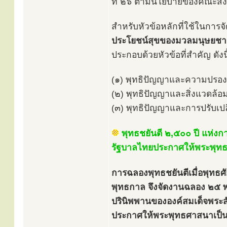
ที่ ๒๖ ตามนโยบายของคณะสง
สำหรับหัวข้อหลักที่ใช้ในการจั
ประโยชน์สุขของมวลมนุษยชา
ประกอบด้วยหัวข้อที่สำคัญ ดังนี
(๑) พุทธิปัญญาและความปรอ
(๒) พุทธิปัญญาและสิ่งแวดล้อ
(๓) พุทธิปัญญาและการปรับเปลี
พุทธชยันตี ๒,๕๐๐ ปี แห่งก
รัฐบาลไทยประกาศให้พระพุท
การฉลองพุทธชยันตีเมื่อพุทธศั
พุทธกาล จึงจัดงานฉลอง ๒๕ พุ
ปรินิพพานขององค์สมเด็จพระสั
ประกาศให้พระพุทธศาสนาเป็