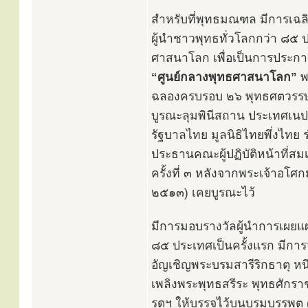
สำหรับที่พุทธมณฑล มีการเฉ
ผู้นำชาวพุทธทั่วโลกกว่า ๘๕ 
ศาสนาโลก เพื่อเป็นการประกาศ
“ศูนย์กลางพุทธศาสนาโลก”
พร
ฉลองครบรอบ ๒๖ พุทธศตวรรษ 
บูรณะลุมพินีสถาน ประเทศเนป
รัฐบาลไทย มูลนิธิไทยพึ่งไทย
ประธานคณะผู้ปฏิบัติหน้าที่ส
ครั้งที่ ๓ หลังจากพระเจ้าอ
๒๕๑๓) เคยบูรณะไว้
มีการมอบรางวัลผู้นำการเผยแ
๘๕ ประเทศเป็นครั้งแรก มีการจ
อัญเชิญพระบรมสารีริกธาตุ หนึ
เพลิงพระพุทธสรีระ พุทธศักราชที
รดฯ ให้บรรจุไว้บนบรมบรรพต 