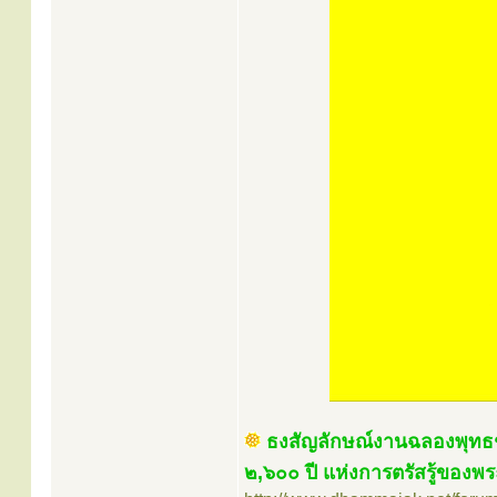
ธงสัญลักษณ์งานฉลองพุทธช
๒,๖๐๐ ปี แห่งการตรัสรู้ของพร