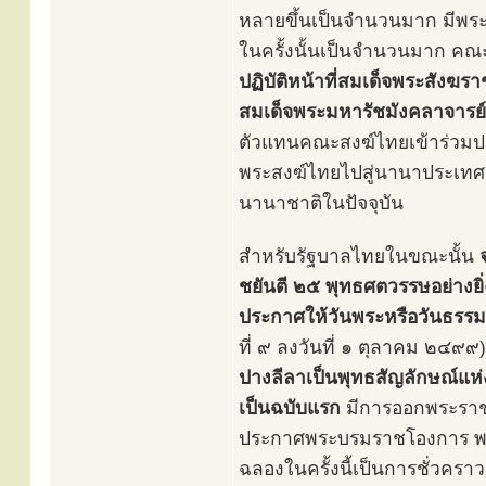
หลายขึ้นเป็นจำนวนมาก มีพร
ในครั้งนั้นเป็นจำนวนมาก คณะ
ปฏิบัติหน้าที่สมเด็จพระสังฆรา
สมเด็จพระมหารัชมังคลาจารย์
ตัวแทนคณะสงฆ์ไทยเข้าร่วมประ
พระสงฆ์ไทยไปสู่นานาประเทศเป็
นานาชาติในปัจจุบัน
สำหรับรัฐบาลไทยในขณะนั้น
ชยันตี ๒๕ พุทธศตวรรษอย่าง
ประกาศให้วันพระหรือวันธรร
ที่ ๙ ลงวันที่ ๑ ตุลาคม ๒๔๙๙
ปางลีลาเป็นพุทธสัญลักษณ์แห
เป็นฉบับแรก
มีการออกพระราชบ
ประกาศพระบรมราชโองการ พ
ฉลองในครั้งนี้เป็นการชั่วครา