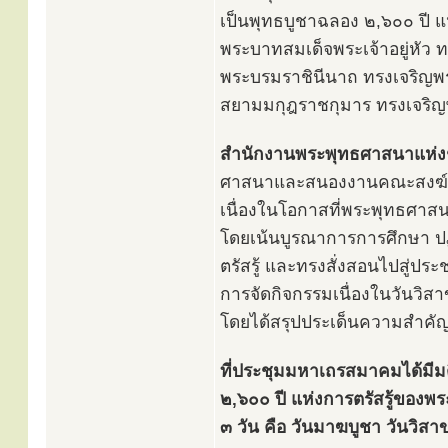
เป็นพุทธบูชาฉลอง ๒,๖๐๐ ปี แ
พระบาทสมเด็จพระเจ้าอยู่หั
พระบรมราชินีนาถ ทรงเจริญ
สยามมกุฎราชกุมาร ทรงเจร
สำนักงานพระพุทธศาสนาแห่ง
ศาสนาและสนองงานคณะสงฆ์ ได
เนื่องในโอกาสที่พระพุทธศาสน
โดยเน้นบูรณาการการศึกษา ปฏิ
ตรัสรู้ และทรงสั่งสอนไปสู่ป
การจัดกิจกรรมเนื่องในวันวิ
โดยได้สรุปประเด็นความสำค
ที่ประชุมมหาเถรสมาคมได้มีม
๒,๖๐๐ ปี แห่งการตรัสรู้ของพ
๓ วัน คือ วันมาฆบูชา วันวิส