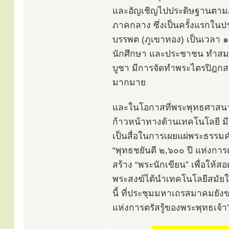
และอัญเชิญไปประดิษฐานตามภู
ภาคกลาง ซึ่งเป็นครั้งแรกในปร
บรรพต (ภูเขาทอง) เป็นเวลา ๑๑
นักศึกษา และประชาชน ทำสมาธิ
บูชา มีการจัดทำพระไตรปิฎกส
มากมาย
และในโอกาสที่พระพุทธศาสนา
ก้าวหน้าทางด้านเทคโนโลยี 
เป็นสื่อในการเผยแผ่พระธรรมคำ
“พุทธชยันตี ๒,๖๐๐ ปี แห่งการ
สร้าง “พระนักเขียน” เพื่อให้
พระสงฆ์ได้นำเทคโนโลยีสมั
นี้ ที่ประชุมมหาเถรสมาคมยัง
แห่งการตรัสรู้ของพระพุทธเจ้า