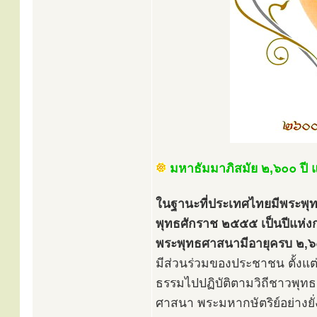
มหาธัมมาภิสมัย ๒,๖๐๐ ปี แ
ในฐานะที่ประเทศไทยมีพระพุ
พุทธศักราช ๒๕๕๕ เป็นปีแห่งกา
พระพุทธศาสนามีอายุครบ ๒,๖
มีส่วนร่วมของประชาชน ตั้งแต
ธรรมไปปฏิบัติตามวิถีชาวพุทธ
ศาสนา พระมหากษัตริย์อย่างยั่