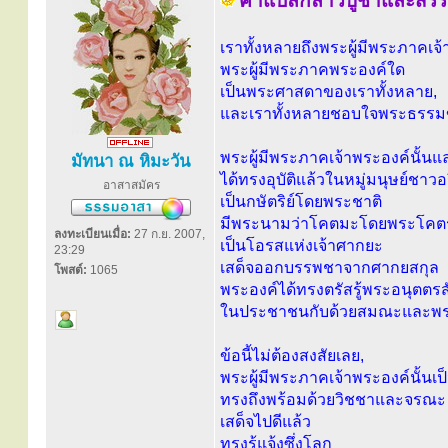
คำแปลกล่าวบูชาและสรรเ
เราทั้งหลายถึงพระผู้มีพระภาคเจ้า
พระผู้มีพระภาคพระองค์ใด
เป็นพระศาสดาของเราทั้งหลาย,
และเราทั้งหลายชอบใจพระธรรมข
พระผู้มีพระภาคเจ้าพระองค์นั้นแ
มัทนา ณ หิมะวัน
ได้ทรงอุบัติแล้วในหมู่มนุษย์ชา
อาสาสมัคร
เป็นกษัตริย์โดยพระชาติ
มีพระนามว่าโคตมะโดยพระโคต
ลงทะเบียนเมื่อ:
27 ก.ย. 2007,
เป็นโอรสแห่งเจ้าศากยะ
23:29
เสด็จออกบรรพชาจากศากยสกุล
โพสต์:
1065
พระองค์ได้ทรงตรัสรู้พระอนุตต
ในประชาชนกับด้วยสมณะและพรา
ข้อนี้ไม่ต้องสงสัยเลย,
พระผู้มีพระภาคเจ้าพระองค์นั้นเป
ทรงถึงพร้อมด้วยวิชชาและจรณะ
เสด็จไปดีแล้ว
ทรงรู้แจ้งซึ่งโลก