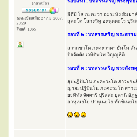
รอบแรก : บทสรรเสริญ พระพุทธ
อาสาสมัคร
อิติปิ โส ภะคะวา อะระหัง สัมม
ลงทะเบียนเมื่อ:
27 ก.ย. 2007,
สุคะโต โลกะวิทู อะนุตตะโร ปุริ
23:29
โพสต์:
1065
รอบที่ ๒ : บทสรรเสริญ พระธรร
สวากขาโต ภะคะวาตา ธัมโม สันทิ
ปัจจัตตัง เวทิตัพโพ วิญญูหิติ.
รอบที่ ๓ : บทสรรเสริญ พระสังฆ
สุปะฏิปันโน ภะคะวะโต สาวะกะส
ญายะปฎิปันโน ภะคะวะโต สาวะก
ยะทิทัง จัตตาริ ปุริสสะ ยุคานิ 
อาหุเนยโย ปาหุเนยโย ทักขิเนยโย