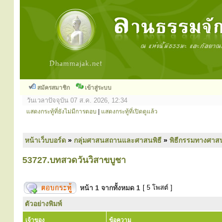
สมัครสมาชิก
เข้าสู่ระบบ
วันเวลาปัจจุบัน 07 ส.ค. 2026, 12:34
แสดงกระทู้ที่ยังไม่มีการตอบ
|
แสดงกระทู้ที่เปิดดูแล้ว
หน้าเว็บบอร์ด
»
กลุ่มศาสนสถานและศาสนพิธี
»
พิธีกรรมทางศาส
53727.บทสวดวันวิสาขบูชา
หน้า
1
จากทั้งหมด
1
[ 5 โพสต์ ]
ตัวอย่างพิมพ์
เจ้าของ
ข้อความ