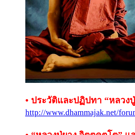
• ประวัติและปฏิปทา “หลวงปู่
http://www.dhammajak.net/for
• “หลวงปู่ผาง จิตฺตคุตฺโต” 