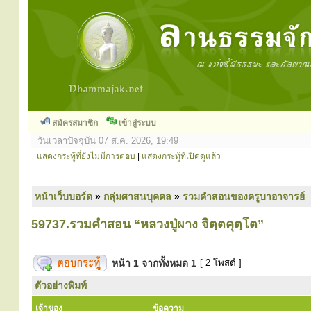
สมัครสมาชิก
เข้าสู่ระบบ
วันเวลาปัจจุบัน 07 ส.ค. 2026, 19:49
แสดงกระทู้ที่ยังไม่มีการตอบ
|
แสดงกระทู้ที่เปิดดูแล้ว
หน้าเว็บบอร์ด
»
กลุ่มศาสนบุคคล
»
รวมคำสอนของครูบาอาจารย์
59737.รวมคำสอน “หลวงปู่ผาง จิตฺตคุตฺโต”
หน้า
1
จากทั้งหมด
1
[ 2 โพสต์ ]
ตัวอย่างพิมพ์
เจ้าของ
ข้อความ