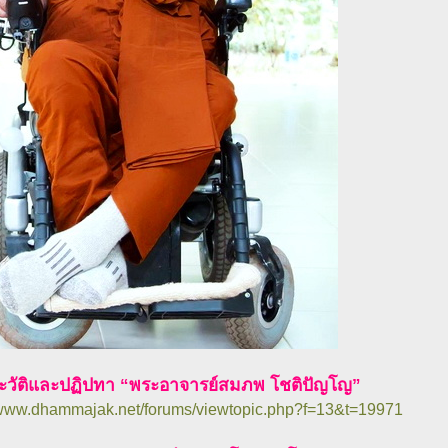
ะวัติและปฏิปทา “พระอาจารย์สมภพ โชติปัญโญ”
//www.dhammajak.net/forums/viewtopic.php?f=13&t=19971