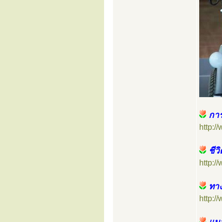
การ
http:
ชีว
http:
ทา
http: