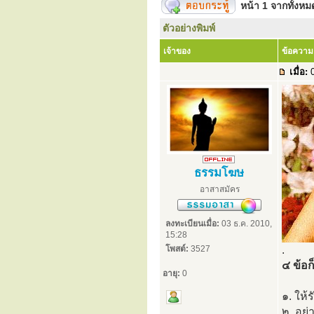
หน้า
1
จากทั้งห
ตัวอย่างพิมพ์
เจ้าของ
ข้อความ
เมื่อ:
0
ธรรมโฆษ
อาสาสมัคร
ลงทะเบียนเมื่อ:
03 ธ.ค. 2010,
15:28
โพสต์:
3527
.
๔ ข้อก็
อายุ:
0
๑. ให้
๒. อย่