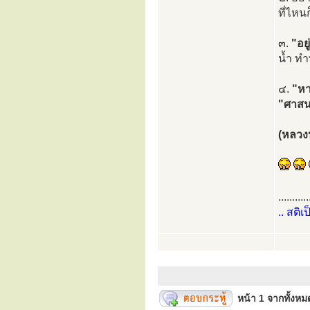
ที่ไหน
๓.
"อยู
น้ำ ทำท
๔.
"หา
"ศาสน
(หลวงปู
...........
.. สติเ
หน้า
1
จากทั้งห