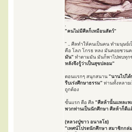
.
"คนไม่มีศีลก็เหมือนสัตว์"
" .. ศีลทำให้คนเป็นคน ทำมนุษย์
คือ โลภ โกรธ หลง มันคอยชวน
มัน"
ทำตามมัน มันก็พาไปพบทุกข์ 
หลังจึงรู้ว่าเป็นสุขปลอม"
ตอนแรกๆ สนุกสนาน
"นานไปได้ท
รีบเร่งศึกษาธรรม"
ท่านทั้งหลาย
ถูกต้อง
ขั้นแรก ตือ ศีล
"ศีลห้านั้นแหละพ
พวกท่านเป็นนักศึกษา ศีลห้าก็ดีแล
(หลวงปู่ขาว อนาลโย)
"เทศน์โปรดนักศึกษา สมาชิกกล่