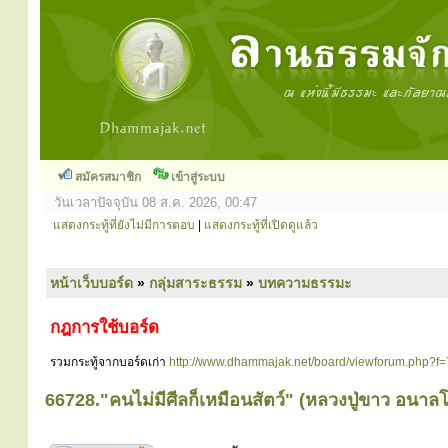
สมัครสมาชิก
เข้าสู่ระบบ
วันเวลาปัจจุบัน 08 ส.ค. 2026, 00:47
แสดงกระทู้ที่ยังไม่มีการตอบ
|
แสดงกระทู้ที่เปิดดูแล้ว
หน้าเว็บบอร์ด
»
กลุ่มสาระธรรม
»
บทความธรรมะ
กฎการใช้บอร์ด
รวมกระทู้จากบอร์ดเก่า
http://www.dhammajak.net/board/viewforum.php?f=
66728."คนไม่มีศีลก็เหมือนสัตว์" (หลวงปู่ขาว อนาล