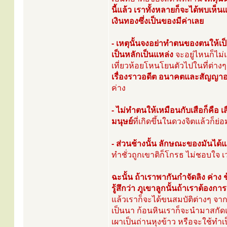
นี้แล้ว เราทั้งหลายก็จะได้พบเห็
เงินทองซึ่งเป็นของมีค่าเลย
- เหตุนั้นจงอย่าทำตนของตนให้เป็น
เป็นหลักเป็นแหล่ง
จะอยู่ไหนก็ไม่
เที่ยวห้อยโหนโยนตัวไปในที่ต่างๆ น
เรื่องราวอดีต อนาคตและสัญญาอารม
ค่าง
- ไม่ทำตนให้เหมือนกับเสือก็คือ
มนุษย์
ที่เกิดขึ้นในดวงจิตแล้วก็
- ส่วนช้างนั้น ลักษณะของมันได้
ทำชั่วถูกเขาติก็โกรธ ไม่ชอบใจ 
ฉะนั้น ถ้าเราพากันกำจัดลิง ค่าง ช้า
รู้สึกว่า ภูเขาลูกนั้นถ้าเราต้อ
แล้วเราก็จะได้ขนสมบัติต่างๆ จาก
เป็นนา ก้อนหินเราก็จะนำมาสกัดแล
เผาเป็นถ่านหุงข้าว หรือจะใช้ทำเป