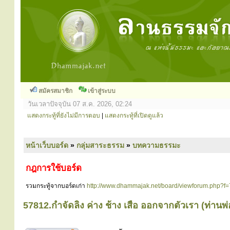
สมัครสมาชิก
เข้าสู่ระบบ
วันเวลาปัจจุบัน 07 ส.ค. 2026, 02:24
แสดงกระทู้ที่ยังไม่มีการตอบ
|
แสดงกระทู้ที่เปิดดูแล้ว
หน้าเว็บบอร์ด
»
กลุ่มสาระธรรม
»
บทความธรรมะ
กฎการใช้บอร์ด
รวมกระทู้จากบอร์ดเก่า
http://www.dhammajak.net/board/viewforum.php?f=
57812.กำจัดลิง ค่าง ช้าง เสือ ออกจากตัวเรา (ท่านพ่