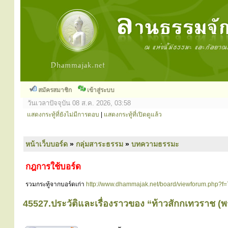
สมัครสมาชิก
เข้าสู่ระบบ
วันเวลาปัจจุบัน 08 ส.ค. 2026, 03:58
แสดงกระทู้ที่ยังไม่มีการตอบ
|
แสดงกระทู้ที่เปิดดูแล้ว
หน้าเว็บบอร์ด
»
กลุ่มสาระธรรม
»
บทความธรรมะ
กฎการใช้บอร์ด
รวมกระทู้จากบอร์ดเก่า
http://www.dhammajak.net/board/viewforum.php?f=
45527.ประวัติและเรื่องราวของ “ท้าวสักกเทวราช (พ