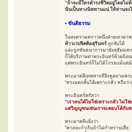
“ถ้าจะมีใครดำรงชีวิตอยู่โดยไม
นั่นเป็นทางนิพพานแน่ ให้ท่านจง
• ขันติธรรม
ในสงครามคราวหนึ่งฝ่ายเทวดาช
ท้าวเวปจิตติอสุรินทร์
ถูกจับได้
และถูกพันธนาการมายังสุธัมมส
ก็ได้บริภาษด่าพระอินทร์ด้วยถ้อ
แต่พระอินทร์ก็ไม่ได้โกรธแม้แต่น
พระมาตลีเทพสารถีจึงทูลถามพระอ
“ทรงอดกลั้นได้เพราะกลัว หรือว่
พระอินทร์ตรัสว่า
“เราทนได้ไม่ใช่เพราะกลัว ไม่ใช
แต่วิญญูชนเช่นเราจะตอบโต้กับพ
พระมาตลีแย้งว่า
“พาลจะกำเริบถ้าไม่กำหราบเสีย