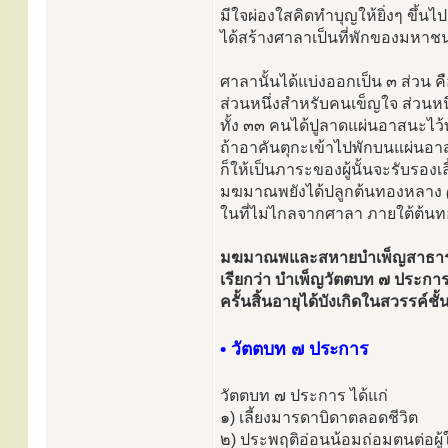
มีใจผ่องใสคิดทำบุญให้ยิ่งๆ ขึ้นไป
ได้สร้างศาลาเป็นที่พักของมหาชน 
ศาลานั้นได้แบ่งออกเป็น ๓ ส่วน คือ
ส่วนหนึ่งสำหรับคนเข็ญใจ ส่วนหน
ทั้ง ๓๓ คนได้ปูลาดแผ่นอาสนะไว้ทั
ถ้าอาคันตุกะเข้าไปพักบนแผ่นอา
ก็ให้เป็นภาระของผู้นั้นจะรับรองเลี
มฆมาณพยังได้ปลูกต้นทองหลาง
ในที่ไม่ไกลจากศาลา ภายใต้ต้นท
มฆมาณพและสหายบำเพ็ญสาธารณก
เรียกว่า บำเพ็ญวัตตบท ๗ ประกา
ครั้นสิ้นอายุได้บังเกิดในสวรรค์ชั้
• วัตตบท ๗ ประการ
วัตตบท ๗ ประการ ได้แก่
๑) เลี้ยงมารดาบิดาตลอดชีวิต
๒) ประพฤติอ่อนน้อมถ่อมตนต่อผู