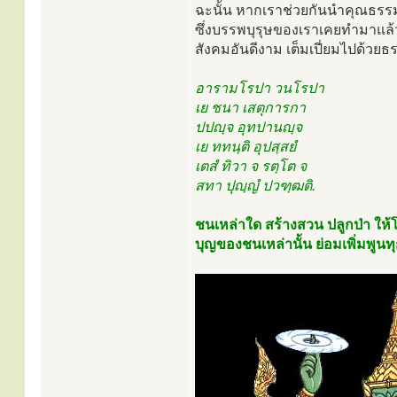
ฉะนั้น หากเราช่วยกันนำคุณธรรมที
ซึ่งบรรพบุรุษของเราเคยทำมาแล้
สังคมอันดีงาม เต็มเปี่ยมไปด้วยธ
อารามโรปา วนโรปา
เย ชนา เสตุการกา
ปปญฺจ อุทปานญฺจ
เย ททนฺติ อุปสฺสยํ
เตสํ ทิวา จ รตฺโต จ
สทา ปุญฺญํ ปวฑฺฒติ.
ชนเหล่าใด สร้างสวน ปลูกป่า ให้โ
บุญของชนเหล่านั้น ย่อมเพิ่มพูนทุกเ