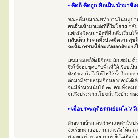
• คิดดี คิดถูก คิดเป็น นำมาซึ
ขณะที่มฆมาณพทำงานในหมู่บ้าน ก็ใช้
คนอื่นเข้ามาแย่งที่ก็ไม่โกรธ
กลับ
แต่ก็ยังมีคนมายึดที่ที่เกลี่ยเรีย
กลับเห็นว่า คนทั้งปวงมีความส
ฉะนั้น กรรมนี้ย่อมส่งผลกลับมาเป็
มฆมาณพก็ยิ่งมีจิตขะมักเขม้น ตั้งใจท
จึงใช้จอบขุดปรับพื้นที่ให้เรียบเ
ทั้งยังเอาใจใส่ให้ไฟให้น้ำในเว
ต่อมามีชายหนุ่มอีกหลายคนได้เห็
จนมีจำนวนนับได้
๓๓ คน
ทั้งหม
จนถึงประมาณโยชน์หนึ่งบ้าง สอง
• เมื่อประพฤติธรรมย่อมไม่หวั่
ฝ่ายนายบ้านเห็นว่าคนเหล่านั้น
จึงเรียกมาสอบถามและสั่งให้เล
พวกตนทำทางสวรรค์ จึงไม่ฟังค