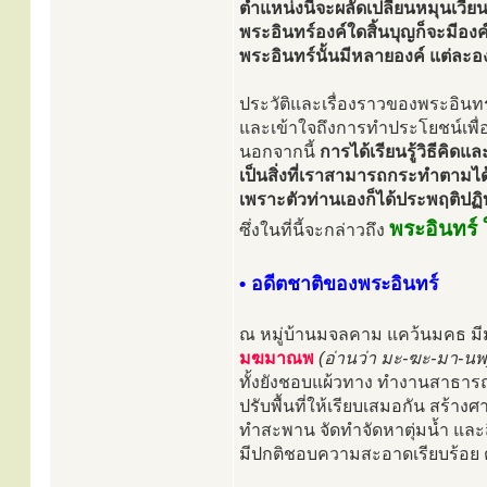
ตำแหน่งนี้จะผลัดเปลี่ยนหมุนเวี
พระอินทร์องค์ใดสิ้นบุญก็จะมีองค์
พระอินทร์นั้นมีหลายองค์ แต่ละอ
ประวัติและเรื่องราวของพระอินทร์น
และเข้าใจถึงการทำประโยชน์เพื่อ
นอกจากนี้
การได้เรียนรู้วิธีคิ
เป็นสิ่งที่เราสามารถกระทำตามได้
เพราะตัวท่านเองก็ได้ประพฤติปฏิบั
พระอินทร์
ซึ่งในที่นี้จะกล่าวถึง
• อดีตชาติของพระอินทร์
ณ หมู่บ้านมจลคาม แคว้นมคธ มีม
มฆมาณพ
(อ่านว่า มะ-ฆะ-มา-นพ
ทั้งยังชอบแผ้วทาง ทำงานสาธาร
ปรับพื้นที่ให้เรียบเสมอกัน สร้
ทำสะพาน จัดทำจัดหาตุ่มน้ำ และส
มีปกติชอบความสะอาดเรียบร้อย ต้