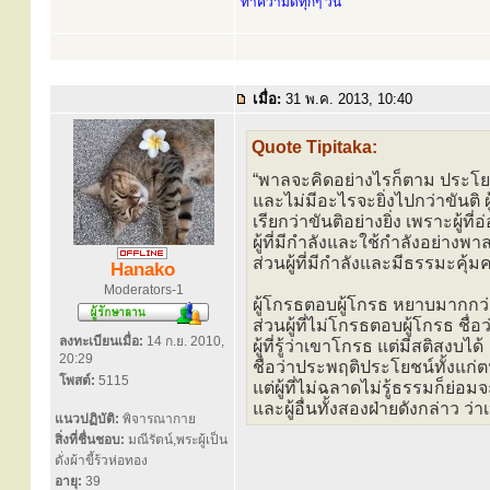
ทำความดีทุกๆ วัน
เมื่อ:
31 พ.ค. 2013, 10:40
Quote Tipitaka:
“พาลจะคิดอย่างไรก็ตาม ประโย
และไม่มีอะไรจะยิ่งไปกว่าขันติ ผู้
เรียกว่าขันติอย่างยิ่ง เพราะผู้
ผู้ที่มีกำลังและใช้กำลังอย่างพาล
ส่วนผู้ที่มีกำลังและมีธรรมะคุ
Hanako
Moderators-1
ผู้โกรธตอบผู้โกรธ หยาบมากกว่
ส่วนผู้ที่ไม่โกรธตอบผู้โกรธ ชื
ลงทะเบียนเมื่อ:
14 ก.ย. 2010,
ผู้ที่รู้ว่าเขาโกรธ แต่มีสติสงบได้
20:29
ชื่อว่าประพฤติประโยชน์ทั้งแก่ตน
โพสต์:
5115
แต่ผู้ที่ไม่ฉลาดไม่รู้ธรรมก็ย่อม
และผู้อื่นทั้งสองฝ่ายดังกล่าว ว่า
แนวปฏิบัติ:
พิจารณากาย
สิ่งที่ชื่นชอบ:
มณีรัตน์,พระผู้เป็น
ดั่งผ้าขี้ร้วห่อทอง
อายุ:
39