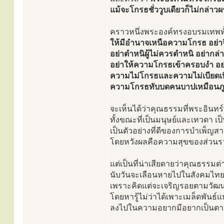
แม้จะโกรธชั่ววูบเดียวก็ไม่กล่าว
คราวหนึ่งพระองค์ทรงอบรมเทพทั
ให้มีอำนาจเหนือความโกรธ อย่า
อย่าตำหนิผู้ไม่ควรตำหนิ อย่ากล่า
อย่าให้ความโกรธเข้าครอบงำ อย
ความไม่โกรธและความไม่เบียดเบีย
ความโกรธทับบดคนบาปเหมือนภู
จะเห็นได้ว่าคุณธรรมที่พระอินทร
ทั้งขณะที่เป็นมนุษย์และเทวดา เ
เป็นตัวอย่างที่ดีของการบำเพ็ญ
โดยหวังผลคือความสุขของส่วน
แต่เป็นที่น่าเสียดายว่าคุณธรรมต่า
นับวันจะเลือนหายไปในสังคมไท
เพราะคิดแต่จะเจริญรอยตามวัฒน
โดยหารู้ไม่ว่าได้เพาะเมล็ดพันธ
ลงไปในความอยากมีอยากเป็นตามกร