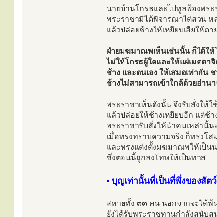
นายบ้านโกรธและไปทูลฟ้องพระร
พระราชามิได้พิจารณาไต่สวน หล
แล้วปล่อยช้างให้เหยียบเสียให้ตา
ฝ่ายมฆมาณพเห็นเช่นนั้น ก็ได้ใ
ไม่ให้โกรธผู้ใดและให้แผ่เมตตา
ช้าง และตนเอง ให้เสมอเท่ากัน ชา
ช้างไม่สามารถเข้าใกล้ด้วยอำน
พระราชาเห็นดังนั้น จึงรับสั่งให้ใ
แล้วปล่อยให้ช้างเหยียบอีก แต่ช้
พระราชารับสั่งให้นำคนเหล่านั้น
เมื่อทรงทราบความจริง ก็ทรงโส
และทรงแต่งตั้งมฆมาณพให้เป็น
ซึ่งตอนนี้ถูกลงโทษให้เป็นทาส
• บุญเท่านั้นที่เป็นที่พึ่งของสัต
สหายทั้ง ๓๓ คน นอกจากจะได้พ
ยังได้รับพระราชทานกำลังสนับสนุ