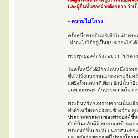
และผู้อื่นทั้งสองฝ่ายดังกล่าว ว่าเ
• ความไม่โกรธ
ครั้งหนึ่งพระอินทร์เข้าไปเฝ้าพระ
“ฆ่าอะไรได้อยู่เป็นสุข ฆ่าอะไรได
พระพุทธองค์ตรัสตอบว่า
“ฆ่าคว
ในครั้งหนึ่งได้มียักษ์ตนหนึ่งผิว
ขึ้นไปนั่งบนอาสนะของพระอินทร์
แต่ยิ่งโพนทนาติเตียน ยักษ์นั้นก็ยิ่
จนพวกเทพพากันประหลาดใจว่าน่า
พระอินทร์ทรงทราบความนั้นแล้วไ
ทำผ้าเฉวียงพระอังสะข้างซ้าย ค
ประกาศพระนามของพระองค์ขึ้น ๓
ยักษ์นั้นกลับมีผิวพรรณเศร้าหมอง 
พระองค์ขึ้นประทับบนอาสนะขอ
และตรัสว่า
พระองค์ไม่ทรงโกรธม