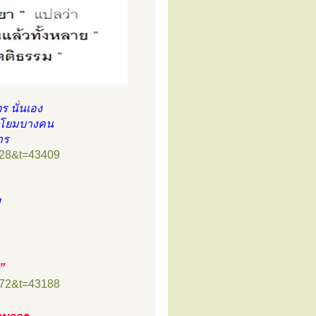
 นั่นเอง
แก่โยมบางคน
าร
=28&t=43409
ม
ต”
=72&t=43188