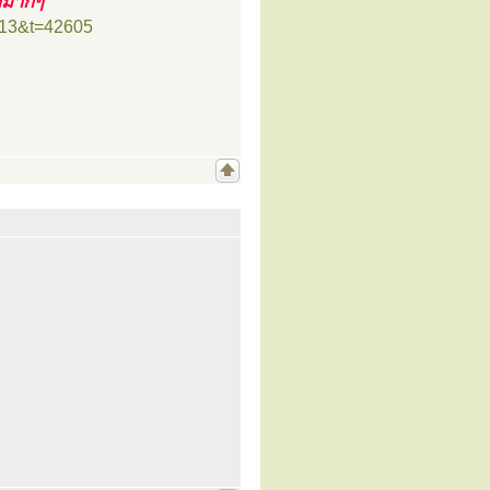
ากมากๆ
=13&t=42605