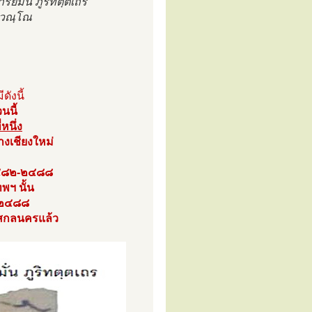
มั่น ภูริทตฺตเถร
ุวณฺโณ
ีดังนี้
นนี้
หนึ่ง
ทางเชียงใหม่
. ๒๔๘๒-๒๔๘๘
ทพฯ นั้น
-๒๔๘๘
างสกลนครแล้ว