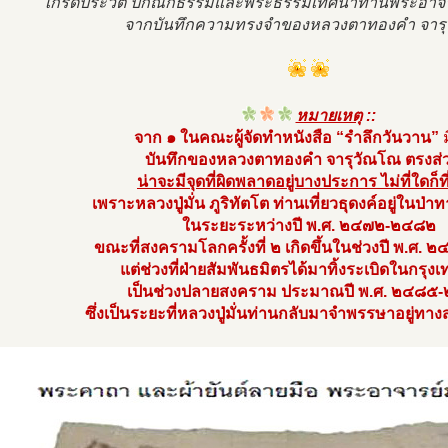
เกร็ดประวัติ ปกิณกธรรมและพระธรรมเทศนาท่านพระอาจารย์
จากบันทึกความทรงจำของหลวงตาทองคำ จาร
หมายเหตุ
::
จาก ๑ ในคณะผู้จัดทำหนังสือ “รำลึกวันวาน”
ม
บันทึกของหลวงตาทองคำ จารุวัณโณ ตรงส่ว
น่าจะมีจุดที่ผิดพลาดอยู่บางประการ ไม่ที่ใดก็ที่
เพราะหลวงปู่มั่น ภูริทัตโต ท่านเที่ยวธุดงค์อยู่ในป่า
ในระยะระหว่างปี พ.ศ. ๒๔๗๒-๒๔๘๒
ขณะที่สงครามโลกครั้งที่ ๒ เกิดขึ้นในช่วงปี พ.ศ
แต่ช่วงที่ฝ่ายสัมพันธมิตรได้มาทิ้งระเบิดในกรุงเ
เป็นช่วงปลายสงคราม ประมาณปี พ.ศ. ๒๔๘๕
ซึ่งเป็นระยะที่หลวงปู่มั่นท่านกลับมาจำพรรษาอยู่ท