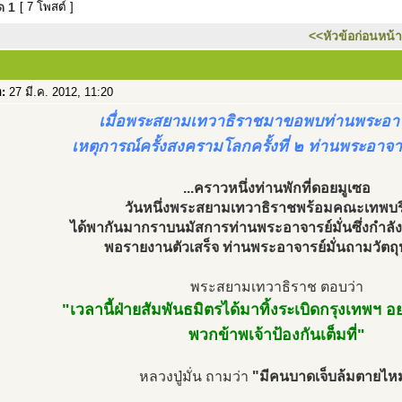
มด
1
[ 7 โพสต์ ]
<<หัวข้อก่อนหน้า
อ:
27 มี.ค. 2012, 11:20
เมื่อพระสยามเทวาธิราชมาขอพบท่านพระอาจา
เหตุการณ์ครั้งสงครามโลกครั้งที่ ๒ ท่านพระอาจารย
...คราวหนึ่งท่านพักที่ดอยมูเซอ
วันหนึ่งพระสยามเทวาธิราชพร้อมคณะเทพบร
ได้พากันมากราบนมัสการท่านพระอาจารย์มั่นซึ่งกำลัง
พอรายงานตัวเสร็จ ท่านพระอาจารย์มั่นถามวัตถุ
พระสยามเทวาธิราช ตอบว่า
"เวลานี้ฝ่ายสัมพันธมิตรได้มาทิ้งระเบิดกรุงเทพฯ อ
พวกข้าพเจ้าป้องกันเต็มที่"
หลวงปู่มั่น ถามว่า
"มีคนบาดเจ็บล้มตายไห