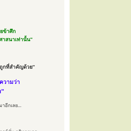
ยข้าศึก
ศาสนาเท่านั้น"
ูกที่สำคัญด้วย"
้ความว่า
า"
าอีกเลย...