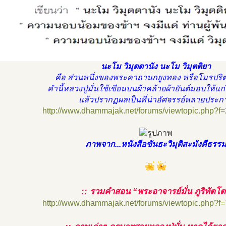
นะโม วิมุตตานัง นะโม วิมุตติยา
คือ ส่วนหนึ่งของพระคาถานกยูงทอง หรือโมรปริตร
คำนี้หลวงปู่มั่นใช้เขียนบนผ้าคล้ายผ้ายันต์มอบให้
แล้วปรากฏผลเป็นที่น่าอัศจรรย์หลายประก
http://www.dhammajak.net/forums/viewtopic.php?f
ภาพจาก...หนังสือขันธะวิมุติสะมังคีธรร
:: รวมคำสอน “พระอาจารย์มั่น ภูริทัตโ
http://www.dhammajak.net/forums/viewtopic.php?f