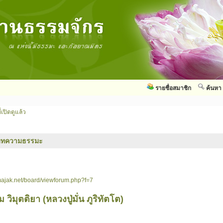
รายชื่อสมาชิก
ค้นหา
่เปิดดูแล้ว
บทความธรรมะ
ajak.net/board/viewforum.php?f=7
ิมุตติยา (หลวงปู่มั่น ภูริทัตโต)