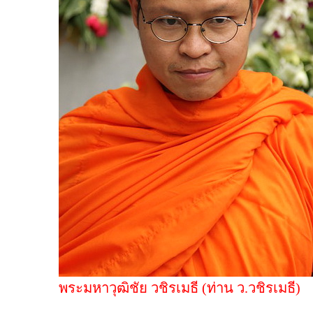
พระมหาวุฒิชัย วชิรเมธี (ท่าน ว.วชิรเมธี)