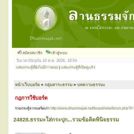
สมัครสมาชิก
เข้าสู่ระบบ
วันเวลาปัจจุบัน 10 ส.ค. 2026, 19:04
แสดงกระทู้ที่ยังไม่มีการตอบ
|
แสดงกระทู้ที่เปิดดูแล้ว
หน้าเว็บบอร์ด
»
กลุ่มสาระธรรม
»
บทความธรรมะ
กฎการใช้บอร์ด
รวมกระทู้จากบอร์ดเก่า
http://www.dhammajak.net/board/viewforum.php?f=
24828.ธรรมะใส่กระปุก...รวมข้อคิดพินิจธรรม