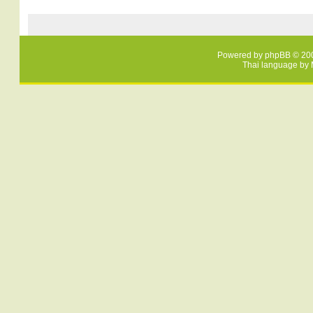
Powered by
phpBB
© 200
Thai language by