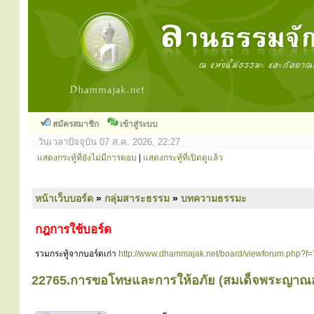
สมัครสมาชิก
เข้าสู่ระบบ
วันเวลาปัจจุบัน 07 ส.ค. 2026, 22:27
แสดงกระทู้ที่ยังไม่มีการตอบ
|
แสดงกระทู้ที่เปิดดูแล้ว
หน้าเว็บบอร์ด
»
กลุ่มสาระธรรม
»
บทความธรรมะ
กฎการใช้บอร์ด
รวมกระทู้จากบอร์ดเก่า
http://www.dhammajak.net/board/viewforum.php?f=
22765.การขอโทษและการให้อภัย (สมเด็จพระญาณส