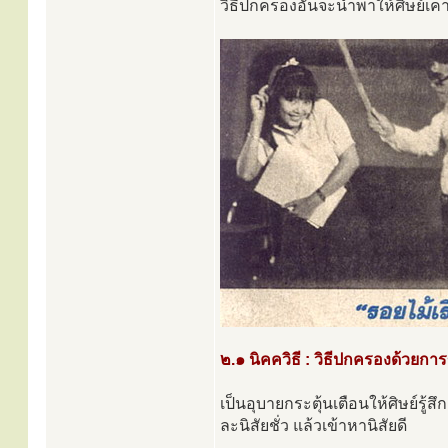
วิธีปกครองอันจะนำพาให้ศิษย์เคาร
๒.๑ นิคควิธี : วิธีปกครองด้วยกา
เป็นอุบายกระตุ้นเตือนให้ศิษย์รู้สึก
ละนิสัยชั่ว แล้วเข้าหานิสัยดี