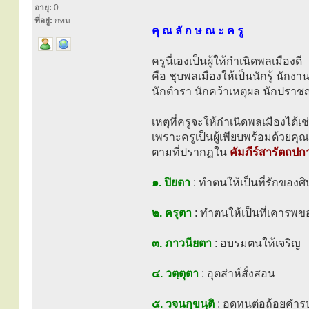
อายุ:
0
ที่อยู่:
กทม.
คุ ณ ลั ก ษ ณ ะ ค รู
ครูนี่เองเป็นผู้ให้กำเนิดพลเมืองดี
คือ ชุบพลเมืองให้เป็นนักรู้ นักงา
นักตำรา นักคว้าเหตุผล นักปราชญ์
เหตุที่ครูจะให้กำเนิดพลเมืองได้เช่
เพราะครูเป็นผู้เพียบพร้อมด้วยคุ
ตามที่ปรากฏใน
คัมภีร์สารัตถปก
๑. ปิยตา
: ทำตนให้เป็นที่รักของศิ
๒. ครุตา
: ทำตนให้เป็นที่เคารพขอ
๓. ภาวนียตา
: อบรมตนให้เจริญ
๔. วตฺตุตา
: อุตส่าห์สั่งสอน
๕. วจนกฺขนฺติ
: อดทนต่อถ้อยคำร