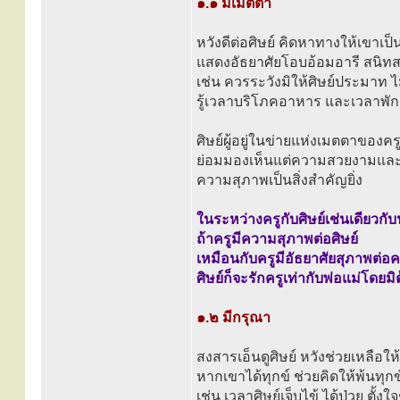
๑.๑ มีเมตตา
หวังดีต่อศิษย์ คิดหาทางให้เขาเป
แสดงอัธยาศัยโอบอ้อมอารี สนิทสนม
เช่น ควรระวังมิให้ศิษย์ประมาท 
รู้เวลาบริโภคอาหาร และเวลาพัก
ศิษย์ผู้อยู่ในข่ายแห่งเมตตาของครู
ย่อมมองเห็นแต่ความสวยงามแล
ความสุภาพเป็นสิ่งสำคัญยิ่ง
ในระหว่างครูกับศิษย์เช่นเดียวกับ
ถ้าครูมีความสุภาพต่อศิษย์
เหมือนกับครูมีอัธยาศัยสุภาพต่
ศิษย์ก็จะรักครูเท่ากับพ่อแม่โดยมิ
๑.๒ มีกรุณา
สงสารเอ็นดูศิษย์ หวังช่วยเหลือให
หากเขาได้ทุกข์ ช่วยคิดให้พ้นทุกข
เช่น เวลาศิษย์เจ็บไข้ ได้ป่วย ตั