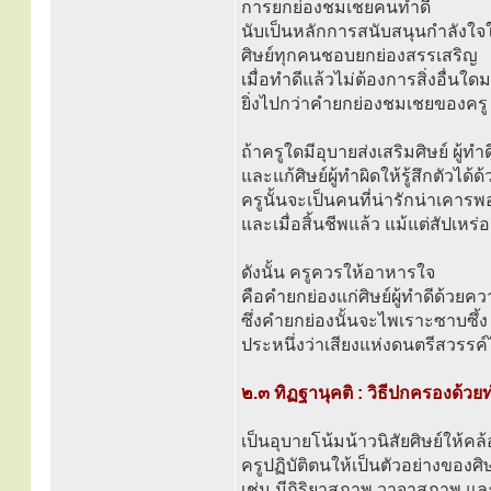
การยกย่องชมเชยคนทำดี
นับเป็นหลักการสนับสนุนกำลังใจ
ศิษย์ทุกคนชอบยกย่องสรรเสริญ
เมื่อทำดีแล้วไม่ต้องการสิ่งอื่น
ยิ่งไปกว่าคำยกย่องชมเชยของครู
ถ้าครูใดมีอุบายส่งเสริมศิษย์ ผู้ทำด
และแก้ศิษย์ผู้ทำผิดให้รู้สึกตัวได้
ครูนั้นจะเป็นคนที่น่ารักน่าเคารพ
และเมื่อสิ้นชีพแล้ว แม้แต่สัปเหร่อ
ดังนั้น ครูควรให้อาหารใจ
คือคำยกย่องแก่ศิษย์ผู้ทำดีด้วยคว
ซึ่งคำยกย่องนั้นจะไพเราะซาบซึ้ง
ประหนึ่งว่าเสียงแห่งดนตรีสวรรค์ไ
๒.๓ ทิฏฐานุคติ : วิธีปกครองด้วยท
เป็นอุบายโน้มน้าวนิสัยศิษย์ให้คล
ครูปฏิบัติตนให้เป็นตัวอย่างของศิษ
เช่น มีกิริยาสุภาพ วาจาสุภาพ แ