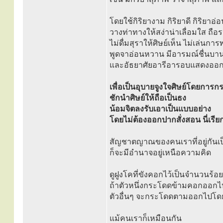
โดยใช้กิริยางาม กิริยาดี กิริยาอ
วางท่าทางให้สง่าน่าเลื่อมใส ถือร
ไม่ดื่มสุราให้ศิษย์เห็น ไม่เล่นการ
พูดจาอ่อนหวาน มีอารมณ์ชื่นบ
และอัธยาศัยอารีอารอบแสดงออกให
เพื่อเป็นอุบายจูงใจศิษย์โดยการ
ชักนำศิษย์ให้ถือเป็นธง
น้อมจิตลงรับเอาเป็นแบบอย่าง
โดยไม่ต้องออกปากสั่งสอน นี่เรียก
สัญชาตญาณของคนเราที่อยู่กันเป
ก็จะมีอำนาจอยู่เหนือความคิด
ดูฝูงโคที่ขังคอกไว้เป็นจำนวนร้อย
ถ้าตัวหนึ่งกระโดดข้ามคอกออก
ตัวอื่นๆ จะกระโดดตามออกไปโดย
แม้คนเราก็เหมือนกัน