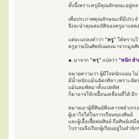
ทั้งนี้เพราะครูมีคุณลักษณะอยู่
เพื่อประกาศคุณลักษณะที่มีประจำ
จึงจะนำคุณสมบัติของครูมาแสด
แต่จะแถลงคำว่า
“ครู”
ให้ทราบไว
ครูอาจเป็นศัพท์แผลงมาจากมูลศัพ
๑.
มาจาก
“ครุ”
แปลว่า
“หนัก ยำเ
หมายความว่า ผู้มีใจหนักแน่น ไม่
มีน้ำหนักแม้นฉัตรศิลา เพราะฉัต
แม้นลมพัดมาทั้งแปดทิศ
ก็มาอาจให้เขยื้อนเคลื่อนที่ได้ อี
หมายเอาผู้ที่ศิษย์พึงเคารพยำเกรง
ผู้เอาใจใส่ในการเรียนของศิษย์
และผู้เอื้อเฟื้อต่อศิษย์ ถือศิษย์เ
โบราณจึงเรียกผู้เรียนอยู่ในสำน