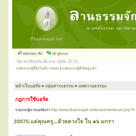
สมัครสมาชิก
เข้าสู่ระบบ
วันเวลาปัจจุบัน 06 ส.ค. 2026, 07:21
แสดงกระทู้ที่ยังไม่มีการตอบ
|
แสดงกระทู้ที่เปิดดูแล้ว
หน้าเว็บบอร์ด
»
กลุ่มสาระธรรม
»
บทความธรรมะ
กฎการใช้บอร์ด
รวมกระทู้จากบอร์ดเก่า
http://www.dhammajak.net/board/viewforum.php?f=
20075.แด่คุณครู...ด้วยดวงใจ ใน ๑๖ มกรา