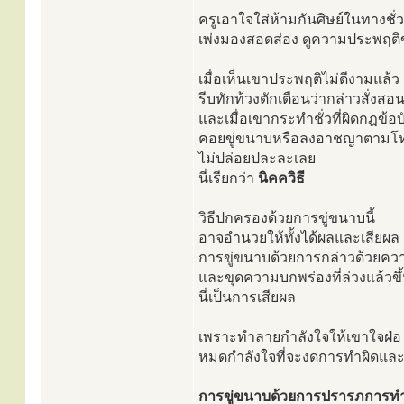
ครูเอาใจใส่ห้ามกันศิษย์ในทางชั่
เพ่งมองสอดส่อง ดูความประพฤติข
เมื่อเห็นเขาประพฤติไม่ดีงามแล้ว
รีบทักท้วงตักเตือนว่ากล่าวสั่งสอ
และเมื่อเขากระทำชั่วที่ผิดกฎข้อบ
คอยขู่ขนาบหรือลงอาชญาตามโ
ไม่ปล่อยปละละเลย
นี่เรียกว่า
นิคควิธี
วิธีปกครองด้วยการขู่ขนาบนี้
อาจอำนวยให้ทั้งได้ผลและเสียผล
การขู่ขนาบด้วยการกล่าวด้วยความ
และขุดความบกพร่องที่ล่วงแล้วข
นี่เป็นการเสียผล
เพราะทำลายกำลังใจให้เขาใจฝ่อ
หมดกำลังใจที่จะงดการทำผิดและ
การขู่ขนาบด้วยการปรารภการทำ