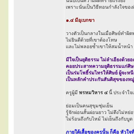
นี่นับเป็นความผิดที่ร้ายแรงยิ่ง
เพราะนั่นเป็นวิธีทอนกำลังใจของ
๑.๔ มีอุเบกขา
วางตัวเป็นกลางในเมื่อศิษย์ทำผิ
ไม่ยินดีด้วยที่เขาต้องโทษ
และไม่พลอยซ้ำเขาให้สมน้ำหน้า
มีใจเป็นยุติธรรม ไม่ลำเอียงด้วยอ
คอยประสาทความยุติธรรมแก่ศิษย
เป็นร่มโพธิ์ร่มไทรให้ศิษย์ ผู้จะหน
เป็นหลักคำประกันสันติสุขของหมู
ครูผู้มี
พรหมวิหาร ๔
นี้ ประจำใจ
ย่อมเป็นคนสุขุมชุ่มเย็น
รู้จักผ่อนสั้นผ่อนยาว ไม่ตึงไม่หย่
ไม่ร้อนถึงกับไหม้ ไม่เย็นถึงกับบูด
ภายใต้เสื้อของครูนั้น ก็คือ หัวใจที่