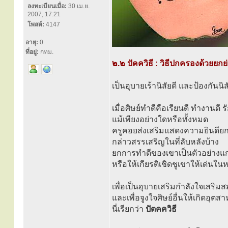
ลงทะเบียนเมื่อ:
30 เม.ย.
2007, 17:21
โพสต์:
4147
อายุ:
0
ที่อยู่:
กทม.
๒.๒ ปัคควิธี : วิธีปกครองด้วยยกย
เป็นอุบายเร้านิสัยดี และป้องกันนิสั
เมื่อศิษย์ทำดีคือเรียนดี ทำงานดี
แม้เพียงอย่างใดหรือทั้งหมด
ครูคอยส่งเสริมแสดงความยินดียกย
กล่าวสรรเสริญในที่ลับหลังบ้าง
ยกการทำดีของเขาเป็นตัวอย่างแก่
หรือให้เกียรติเชิดชูเขาให้เด่นในหม
เพื่อเป็นอุบายเสริมกำลังใจเสร
และเพื่อจูงใจศิษย์อื่นให้เกิดอุตส
นี่เรียกว่า
ปัตคควิธี