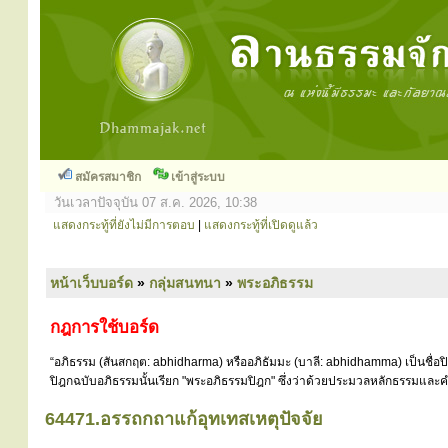
สมัครสมาชิก
เข้าสู่ระบบ
วันเวลาปัจจุบัน 07 ส.ค. 2026, 10:38
แสดงกระทู้ที่ยังไม่มีการตอบ
|
แสดงกระทู้ที่เปิดดูแล้ว
หน้าเว็บบอร์ด
»
กลุ่มสนทนา
»
พระอภิธรรม
กฎการใช้บอร์ด
“อภิธรรม (สันสกฤต: abhidharma) หรืออภิธัมมะ (บาลี: abhidhamma) เป็นชื่อ
ปิฎกฉบับอภิธรรมนั้นเรียก "พระอภิธรรมปิฎก" ซึ่งว่าด้วยประมวลหลักธรรมและคำ
64471.อรรถกถาแก้อุทเทสเหตุปัจจัย