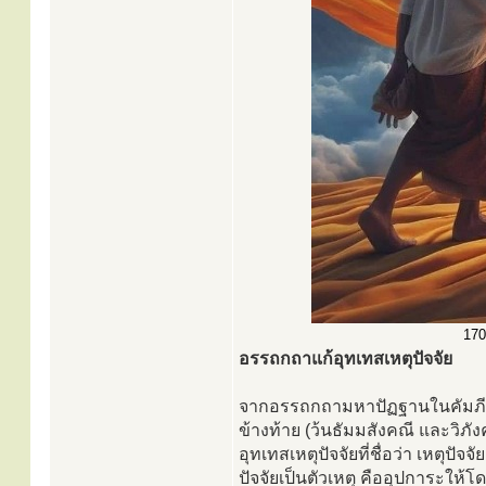
170
อรรถกถาแก้อุทเทสเหตุปัจจัย
จากอรรถกถามหาปัฏฐานในคัมภีร์ป
ข้างท้าย (ว้นธัมมสังคณี และวิภัง
อุทเทสเหตุปัจจัยที่ชื่อว่า เหตุปัจจ
ปัจจัยเป็นตัวเหตุ คืออุปการะให้โ