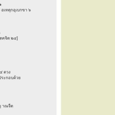
๑
 อเหตุกอุเบกขา ๖
๒
ตคจิต ๒๔]
๓๔ ดวง
ประกอบด้วย
ญ าณจืต