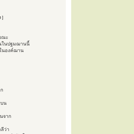
 ]
นขณะ
่วนในปฐมฌานนี้
อ ในองค์ฌาน
วก
บบน
ื่นจาก
ลีว่า