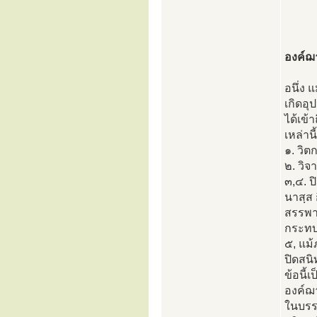
องค์ฌ
อนึ่ง 
เกิดอุ
ได้เข้
เหล่านี้
๑. วิต
๒. วิจ
๓,๔. ป
นาสฺส 
สรรพาง
กระทบแ
๕, แม
ปิดสน
ข้อนี้
องค์ฌา
ในบรรด