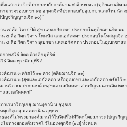
พึ่งแสดงว่า จิตที่ประกอบกับองค์มาน ๔ มี ๓๗ ตวง (ทุติยฌานจิต ๑
กกามาวจรอุเบกขา ๑๒ อกุศลจิตที่ประกอบกับอุเบกขาและไทมนัส ๘
วิปัญจวิญญาณจิต ๑๐)!"
าน ๔ คือ วิจาร ปีติ สุข และเอกัคตตา ประกอบในทุติยฌานจิต ๑๑
าน ๔ คือ วิตก วิจาร โทมนัส และเอกัดตตา ประกอบในโทสมูลจิต 
าน ๔ คือ วิตก วิจาร อุเบกขา และเอกัคคตา ประกอบในอุเบกขาสห
กาทสวิธํ จิตต่ ติวงคิกมุทีริตํ
วิธํ จิตต่ ทุวงฺคิกมุทีริตํ.
มืองค์ฌาน ๓ ตรัสไว้ ๑๑ ดวง (ตติยฌานจิต ๑๑]
มืองค์ฌาน ๒ (สุขและเอกัคคตา หรืออุเบกขาและเอกัดคตา ตรัสไว้ 
ถฌานจิต ๑๑ ประกอบด้วยสุขและเอกัคคตา ส่วนปัญจมฌานจิต ๒๓ 
ขาและเอกัดคตา!"
ภาเวนาวิตกฺเกสุ ฌานงฺคานิ น อุทฺธเร
หตุกจิตฺเตสุ มคฺคคานิ น อุทฺธเร
ทธองค์ไม่ทรงยกองค์ฌานไว้ในจิตที่ไม่มีวิตกโตยสภาวะ [ปญจวิญ
ะไม่ทรงยกองค์มรรคไ ว้ในอเหตุกจิต (๑๘] ทั้งหมด