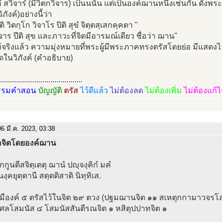
กํ สวิจารํ (มีวิตกวิจาร) เป็นนนั้น แต่เป็นองค์ฌานหนึ่งเช่นกัน ดังพ
วิภังค์)อย่างนี้ว่า
 วิตกฺโก วิจาโร ปิติ สุขํ จิตฺตสฺเสกคฺคตา "
ิจาร ปีติ สุข และภาวะที่จิตมีอารมณ์เดียว ชื่อว่า ฌาน"
จริงแล้ว ความมุ่งหมายที่พระผู้มีพระภาคทรงตรัสโดยย่อ มีแสดงไ
ดในวิภังค์ (คำอธิบาย)
..........................................
รรมคำสอน
บัญญัติ
ตรัส
ไว้ดีแล้ว
ไม่ต้องลด
ไม่ต้องเพิ่ม
ไม่ต้องแก้
6 มี.ค. 2023, 03:38
จิตโดยองค์ฌาน
กกูนตีสจิตฺเตตุ ฌานํ ปญฺจงฺคิกํ มคํ
งฺคยุตฺตานี สตฺตติสาติ นิทฺทิเส.
่มืองค์ ๕ ตรัสไว้ในจิต ๒๙ ตวง (ปฐมฌานจิต ๑๑ สเหตุกกามาวจรโ
ศลโสมนัส ๔ โสมนัสสันตีรณจิต ๑ หสิตุปปาทจิต ๑