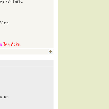
ระพุทธดำรัส(ใน
ว้โดย
ไข
ใดๆ ทั้งสิ้น
สมนัส