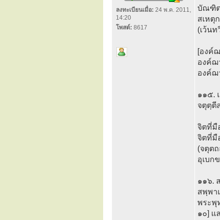
บัณฑิต
ลงทะเบียนเมื่อ:
24 พ.ค. 2011,
14:20
สเหตุ
โพสต์:
8617
(เว้นท
[องค์ฌ
องค์ฌ
องค์ฌ
๑๑๕. เอ
จตุตฺตีส
จิตที่
จิตที่
(จตุต
อุเบก
๑๑๖. ส
สพฺพาเ
พระพุ
๑๐] แล