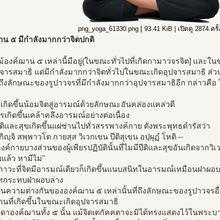
png_yoga_61330.png [ 93.41 KiB | เปิดดู 2874 ครั้ง
าน ๕ มีกำลังมากกว่าจิตปกติ
แม้องค์ฌาน ๕ เหล่านี้มือยู่(ในขณะทั่วไปที่เกิดกามาวจรจิต] และใ
ปจารสมาธิ แต่มีกำลังมากกว่าจิตทั่วไปในขณะเกิดอุปจารสมาธิ ส
าถึงลักษณะของรูปาวจรที่มีกำลังมากกว่าอุปจารสมาธิอีก กล่าวคื
กเกิดขึ้นน้อมจิตสู่อารมณ์ด้วยลักษณะอันคล่องแคล่วดี
ารเกิดขึ้นเคล้าคลึงอารมณ์อย่างต่อเนื่อง
ิติและสุขเกิดขึ้นแผ่ซ่านไปทั่วสรรพางค์กาย ดังพระพุทธดำรัสว่า
กิญฺจิ สพฺพาวโต กายสฺส วิเวกเขน ปีติสุเขน อปฺผุฏํ โหติ --
ค์กายบางส่วนของผู้เพียรปฏิบัตินั้นที่ไมมีปีติและสุขอันเกิดจากวิเ
ล้ว หามีไม่"
้ภาวะที่จิตมีอารมณ์เดียวก็เกิดขึ้นแนบสนิทในอารมณ์เหมือนฝาผอ
ิทกระทบฝ่าผอบล่าง
เป็นความต่างกันขององค์ฌาน ๕ เหล่านั้นที่ถึงลักษณะของรูปาวจรอ
นที่เกิดขึ้นในขณะเกิดอุปจารสมาธิ
าองค์ฌานทั้ง ๕ นั้น แม้จิตเตกัคคตาจะมิได้ทรงแสดงไว้ในพระบา