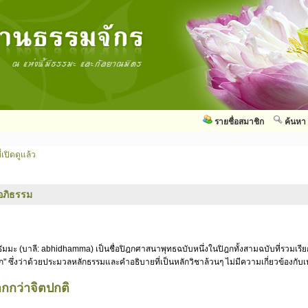
รายชื่อสมาชิก
ค้นหา
่เปิดดูแล้ว
อภิธรรม
ัมมะ (บาลี: abhidhamma) เป็นชื่อปิฎกศาสนาพุทธฉบับหนึ่งในปิฎกทั้งสามฉบับที่รวมเรี
ก" ซึ่งว่าด้วยประมวลหลักธรรมและคำอธิบายที่เป็นหลักวิชาล้วนๆ ไม่มีความเกี่ยวข้องกั
กกว่าจิตปกติ