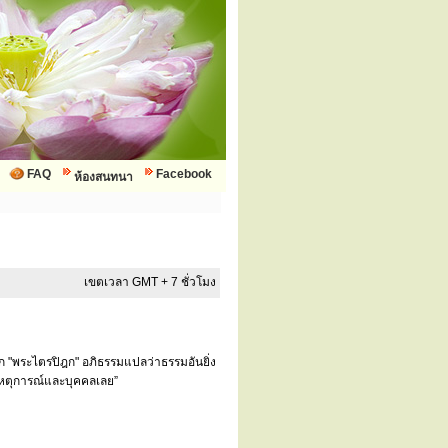
FAQ
Facebook
ห้องสนทนา
เขตเวลา GMT + 7 ชั่วโมง
ยก "พระไตรปิฎก" อภิธรรมแปลว่าธรรมอันยิ่ง
บเหตุการณ์และบุคคลเลย”