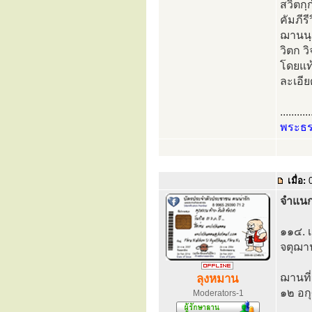
สวิตกฺ
คัมภีรี
ฌานนฺติ
วิตก ว
โดยแท้
ละเอีย
...........
พระธ
เมื่อ:
0
จำแนก
๑๑๔. เ
จตุฌาน
ฌานที
ลุงหมาน
๑๒ อกุ
Moderators-1