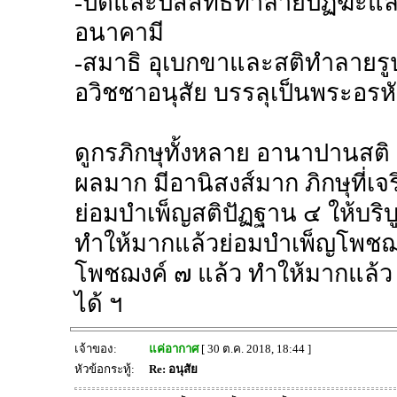
-ปีติและปัสสัทธิทำลายปฏิฆะแ
อนาคามี
-สมาธิ อุเบกขาและสติทำลายรู
อวิชชาอนุสัย บรรลุเป็นพระอรหั
ดูกรภิกษุทั้งหลาย อานาปานสติ 
ผลมาก มีอานิสงส์มาก ภิกษุที่
ย่อมบำเพ็ญสติปัฏฐาน ๔ ให้บริบู
ทำให้มากแล้วย่อมบำเพ็ญโพชฌงค์ 
โพชฌงค์ ๗ แล้ว ทำให้มากแล้ว ย
ได้ ฯ
เจ้าของ:
แค่อากาศ
[ 30 ต.ค. 2018, 18:44 ]
หัวข้อกระทู้:
Re: อนุสัย