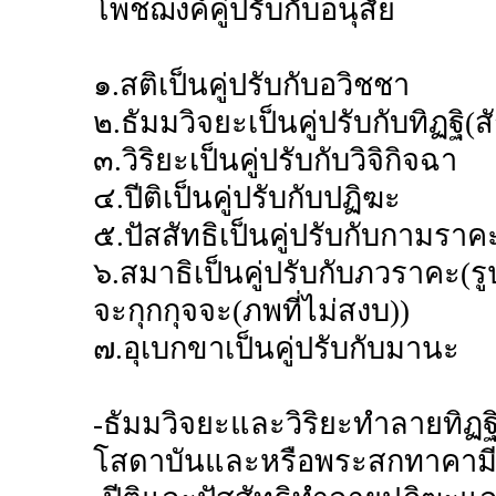
โพชฌงค์คู่ปรับกับอนุสัย
๑.สติเป็นคู่ปรับกับอวิชชา
๒.ธัมมวิจยะเป็นคู่ปรับกับทิฏฐิ
๓.วิริยะเป็นคู่ปรับกับวิจิกิจฉา
๔.ปีติเป็นคู่ปรับกับปฏิฆะ
๕.ปัสสัทธิเป็นคู่ปรับกับกามราค
๖.สมาธิเป็นคู่ปรับกับภวราคะ(รู
จะกุกกุจจะ(ภพที่ไม่สงบ))
๗.อุเบกขาเป็นคู่ปรับกับมานะ
-ธัมมวิจยะและวิริยะทำลายทิฏฐิ
โสดาบันและหรือพระสกทาคาม