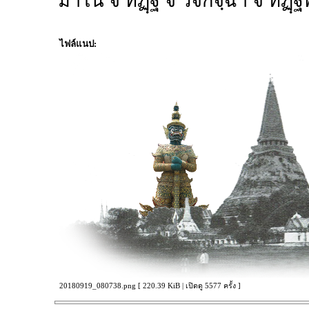
มาโน จ ทิฏฺฐิ จ วิจิกิจฺฉา จ ทฏฺฐ
ไฟล์แนป:
20180919_080738.png [ 220.39 KiB | เปิดดู 5577 ครั้ง ]