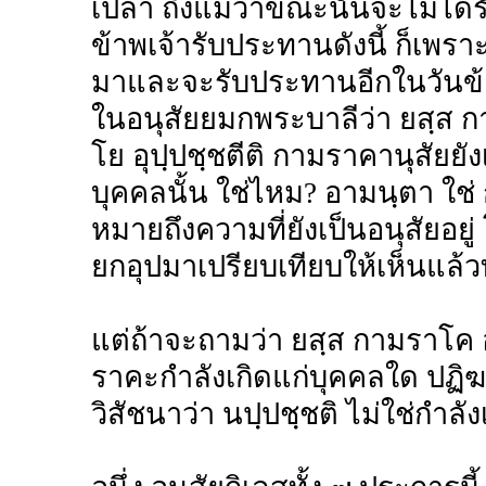
เปล่า ถึงแม้ว่าขณะนั้นจะไม่ได้ร
ข้าพเจ้ารับประทานดังนี้ ก็เพรา
มาและจะรับประทานอีกในวันข้า
ในอนุสัยยมกพระบาลีว่า ยสฺส ก
โย อุปฺปชฺชตีติ กามราคานุสัยยัง
บุคคลนั้น ใช่ไหม? อามนฺตา ใช่ 
หมายถึงความที่ยังเป็นอนุสัยอยู่
ยกอุปมาเปรียบเทียบให้เห็นแล้วทั
แต่ถ้าจะถามว่า ยสฺส กามราโค อุ
ราคะกำลังเกิดแก่บุคคลใด ปฏิฆะ
วิสัชนาว่า นปฺปชฺชติ ไม่ใช่กำลัง