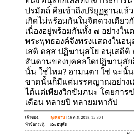
อนึ่ง อนุสัยกิเลสทั้ง ๗ ประการ
ปรมัตถ์ คือเข้าถึงปริยุฏฐานแล้ว
เกิดไม่พร้อมกันในจิตดวงเดียวกันก
เนื่องอยู่พร้อมกันทั้ง ๗ อย่างใน
พระพุทธองค์จึงทรงแสดงในอนุส
เสติ ตสฺส ปฏิฆานุสโย อนุเสตีติ
สันดานของบุคคลใดปฏิฆานุสัยก
นั้น ใช่ไหม? อามนุตา ใช่ ฉะนั
ขาดนั้นก็มีแต่มรรคญาณอย่าง
ได้แต่เพียงวิกขัมภนะ โดยการข
เดือน หลายปี หลายมหากัป
เจ้าของ:
ลุงหมาน
[ 16 ต.ค. 2018, 15:30 ]
หัวข้อกระทู้:
Re: อนุสัย