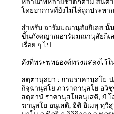
หลายภพหลายชาติก็ตาม สันตานานุ
โดยอาการที่ยังไม่ได้ถูกประหา
สำหรับ อารัมมณานุสัยกิเลส นั้
ขึ้นภังคญาณอารัมมณานุสัยกิเล
เรื่อย ๆ ไป
ดังที่พระพุทธองค์ทรงแสดงไว้ใน
สตฺตานุสยา : กามราคานุสโย ปฏ
กิจฺฉานุสโย ภวราคานุสโย อวิชฺชา
สตฺตานํ ราคานุสโยอนุเสติ, ยํ โล
ฆานุสโย อนุเสติ, อิติ อิเมสุ ทฺว