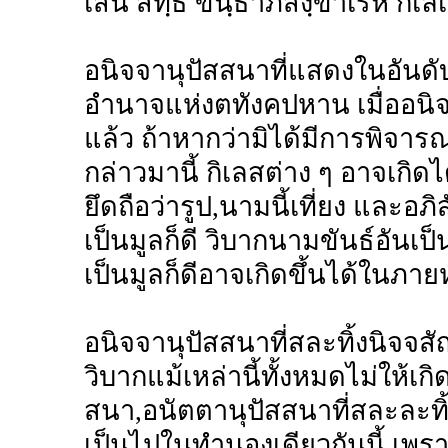
เสน สทฺธึ ขนฺธาภิสงฺขาเรหิ กิเลเ
อนิจจานุปัสสนาที่แสดงในอันดั
อำนาจแห่งตทังคปหาน เมื่ออนิจ
แล้ว ถ้าหากว่ามิได้มีการพิจาร
กล่าวมานี้ กิเลสต่าง ๆ อาจเก
ยึดถือว่ารูป,นามนี้เที่ยง และอภ
เป็นมูลก็ดี วิบากนามขันธ์อันเป็
เป็นมูลก็ดีอาจเกิดขึ้นได้ในภาย
อนิจจานุปัสสนาที่สละทิ้งนิจจส
วิบากแม้เหล่านี้ทั้งหมดไม่ให้เกิ
สนา,อนัตตานุปัสสนาที่สละละทิ้
เป็นไปในทำนองเดียวกันนี้ เพร