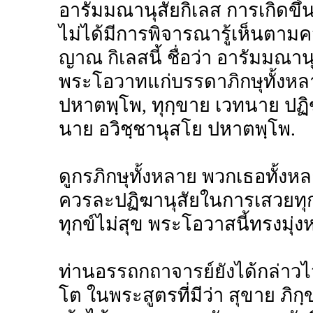
อารัมมณานุสัยกิเลส การเกิดขึ้น
ไม่ได้มีการพิจารณารู้เห็นตา
ญาณ กิเลสนี้ ชื่อว่า อารัมมณาน
พระโอวาทแก่บรรดาภิกษุทั้งหลา
ปหาตพฺโพ, ทุกฺขาย เวทนาย ปฏ
นาย อวิชฺชานุสโย ปหาตพฺโพ.
ดูกรภิกษุทั้งหลาย พวกเธอทั้
ควรละปฏิฆานุสัยในการเสวยทุก
ทุกข์ไม่สุข พระโอวาสนี้ทรงมุ่
ท่านอรรถกถาจารย์ยังได้กล่าวไว้
โต ในพระสูตรที่มีว่า สุขาย ภิก