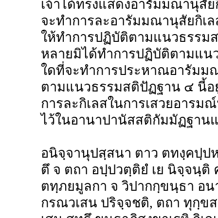
เจ้าได้ทรงแสดงอารัมมณานุสัยกิเ
จะทำการละอารัมมณานุสัยกิเลส
ให้ทำการปฏิบัติตามแนวธรรมสติป
หลายมิได้ทำการปฏิบัติตามแนวธ
ใดที่จะทำการประหาณอารัมมณานุส
ตามแนวธรรมสติปัฏฐาน ๔ นี้อยู่
การละกิเลสในการเสวยอารมณ์นั้
ไว้ในอานาปานัสสติกัมมัฏฐานแห
อนิจฺจานุปสฺสนา ตาว ตทงฺคปฺปหา
ตึ จ ตถา อปฺปวตฺติยํ เย นิจฺจน
ตทฺภยมูลกา จ วิปากกฺขนฺธา อนาคเ
กรณวเสน ปริจฺจชติ, ตถา ทุกฺข