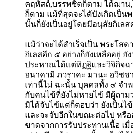
คฤหัสถ์,บรรพชิตก็ตาม ได้ฌาน
ก็ตาม แม้ที่สุดจะได้บังเกิดเป็
นั้นก็ยังเป็นอยู่โดยมีอนุสัยกิเลส
แม้ว่าจะได้สำเร็จเป็น พระโสด
กิเลสอีก ๕ อย่างก็ยังเหลืออยู่
ประหาณได้แต่ทิฏฐิและวิจิกิจฉานุ
อนาคามี ภวราคะ มานะ อวิชชานุส
เท่านี้ไม่ ฉะนั้น บุคคลทั้ง ๔ จำพ
กับคนไข้ที่ยังไม่หายไข้ มีผู้ถ
มิได้จับไข้แต่ก็ตอบว่า ยังเป็นไข
และจะจับอีกในขณะต่อไป หรืออุปม
ขาดจากการรับประทานเนื้อ เมื่อ