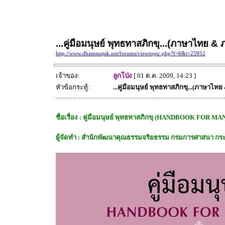
...คู่มือมนุษย์ พุทธทาสภิกขุ...(ภาษาไทย &
http://www.dhammajak.net/forums/viewtopic.php?f=6&t=25952
เจ้าของ:
ลูกโป่ง
[ 01 ต.ค. 2009, 14:23 ]
หัวข้อกระทู้:
...คู่มือมนุษย์ พุทธทาสภิกขุ...(ภาษาไท
ชื่อเรื่อง : คู่มือมนุษย์ พุทธทาสภิกขุ (HANDBOOK F
ผู้จัดทำ : สำนักพัฒนาคุณธรรมจริยธรรม กรมการศาสนา ก