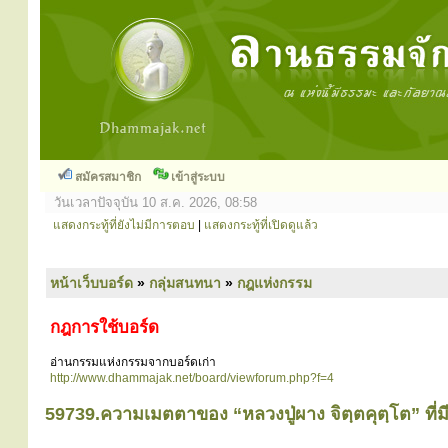
สมัครสมาชิก
เข้าสู่ระบบ
วันเวลาปัจจุบัน 10 ส.ค. 2026, 08:58
แสดงกระทู้ที่ยังไม่มีการตอบ
|
แสดงกระทู้ที่เปิดดูแล้ว
หน้าเว็บบอร์ด
»
กลุ่มสนทนา
»
กฎแห่งกรรม
กฎการใช้บอร์ด
อ่านกรรมแห่งกรรมจากบอร์ดเก่า
http://www.dhammajak.net/board/viewforum.php?f=4
59739.ความเมตตาของ “หลวงปู่ผาง จิตฺตคุตฺโต” ที่มี