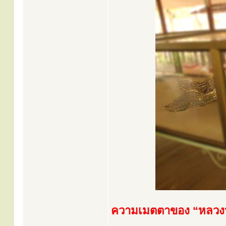
ความเมตตาของ “หลวงปู่ผา